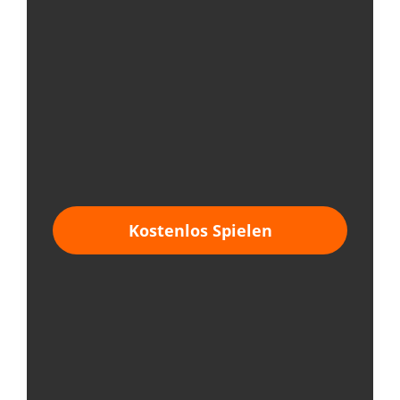
Kostenlos Spielen