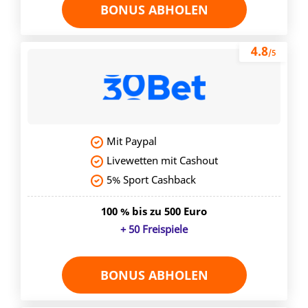
BONUS ABHOLEN
4.8
/5
Mit Paypal
Livewetten mit Cashout
5% Sport Cashback
100 % bis zu 500 Euro
+ 50 Freispiele
BONUS ABHOLEN