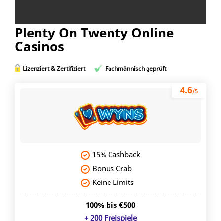
Plenty On Twenty Online
Casinos
Lizenziert & Zertifiziert
Fachmännisch geprüft
4.6
/5
15% Cashback
Bonus Crab
Keine Limits
100% bis €500
+ 200 Freispiele