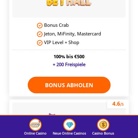
Bonus Crab
Jeton, MiFinity, Mastercard
VIP Level + Shop
100% bis €500
+ 200 Freispiele
BONUS ABHOLEN
4.6
/5
Online Casino
Neue Online Casinos
Casino Bonus