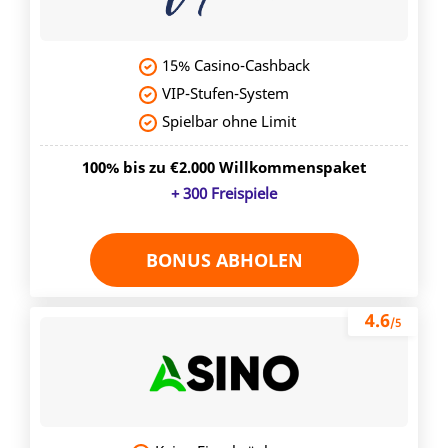
15% Casino-Cashback
VIP-Stufen-System
Spielbar ohne Limit
100% bis zu €2.000 Willkommenspaket
+ 300 Freispiele
BONUS ABHOLEN
4.6
/5