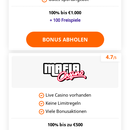
100% bis €1.000
+ 100 Freispiele
BONUS ABHOLEN
4.7
/5
Live Casino vorhanden
Keine Limitregeln
Viele Bonusaktionen
100% bis zu €500