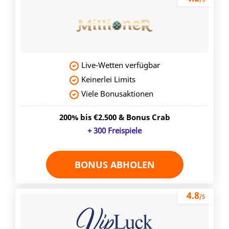
Live-Wetten verfügbar
Keinerlei Limits
Viele Bonusaktionen
200% bis €2.500 & Bonus Crab
+ 300 Freispiele
BONUS ABHOLEN
4.8
/5