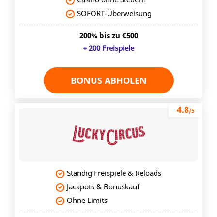
SOFORT-Überweisung
200% bis zu €500
+ 200 Freispiele
BONUS ABHOLEN
4.8
/5
Ständig Freispiele & Reloads
Jackpots & Bonuskauf
Ohne Limits