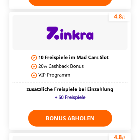
4.8
/5
10 Freispiele im Mad Cars Slot
20% Cashback Bonus
VIP Programm
zusätzliche Freispiele bei Einzahlung
+ 50 Freispiele
BONUS ABHOLEN
4.8
/5