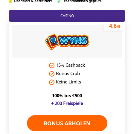
Lizenziert & Zertifiziert
Fachmännisch geprüft
CASINO
4.6
/5
15% Cashback
Bonus Crab
Keine Limits
100% bis €500
+ 200 Freispiele
BONUS ABHOLEN