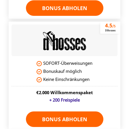
BONUS ABHOLEN
4.5
/5
DBosses
SOFORT-Überweisungen
Bonuskauf möglich
Keine Einschränkungen
€2.000 Willkommenspaket
+ 200 Freispiele
BONUS ABHOLEN