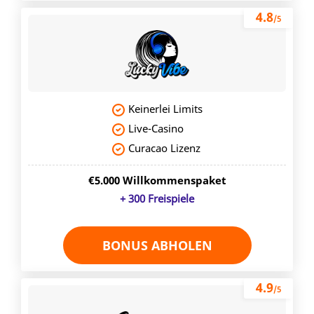
4.8
/5
Keinerlei Limits
Live-Casino
Curacao Lizenz
€5.000 Willkommenspaket
+ 300 Freispiele
BONUS ABHOLEN
4.9
/5