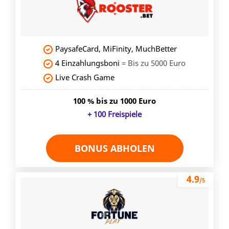
PaysafeCard, MiFinity, MuchBetter
4 Einzahlungsboni
= Bis zu 5000 Euro
Live Crash Game
100 % bis zu 1000 Euro
+ 100 Freispiele
BONUS ABHOLEN
4.9
/5