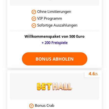
Ohne Limitierungen
VIP Programm
Sofortige Auszahlungen
Willkommenspaket von 500 Euro
+ 200 Freispiele
BONUS ABHOLEN
4.6
/5
Bonus Crab