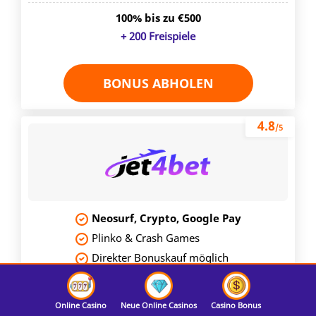
100% bis zu €500
+ 200 Freispiele
BONUS ABHOLEN
4.8
/5
Neosurf, Crypto, Google Pay
Plinko & Crash Games
Direkter Bonuskauf möglich
15.000 € Willkommenspaket
Online Casino
Neue Online Casinos
Casino Bonus
+ 350 Freispiele