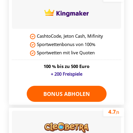
CashtoCode, Jeton Cash, Mifinity
Sportwettenbonus von 100%
Sportwetten mit live Quoten
100 % bis zu 500 Euro
+ 200 Freispiele
BONUS ABHOLEN
4.7
/5