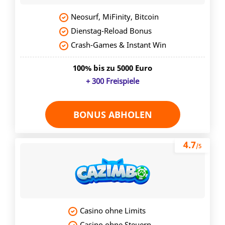
Neosurf, MiFinity, Bitcoin
Dienstag-Reload Bonus
Crash-Games & Instant Win
100% bis zu 5000 Euro
+ 300 Freispiele
BONUS ABHOLEN
4.7
/5
Casino ohne Limits
Casino ohne Steuern