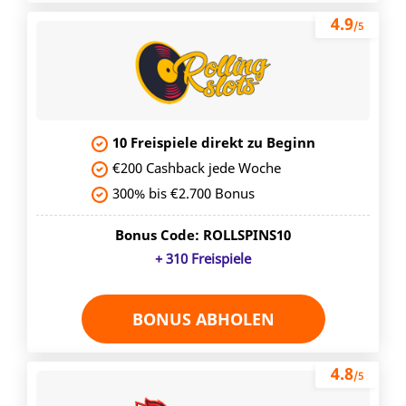
4.9
/5
10 Freispiele direkt zu Beginn
€200 Cashback jede Woche
300% bis €2.700 Bonus
Bonus Code: ROLLSPINS10
+ 310 Freispiele
BONUS ABHOLEN
4.8
/5