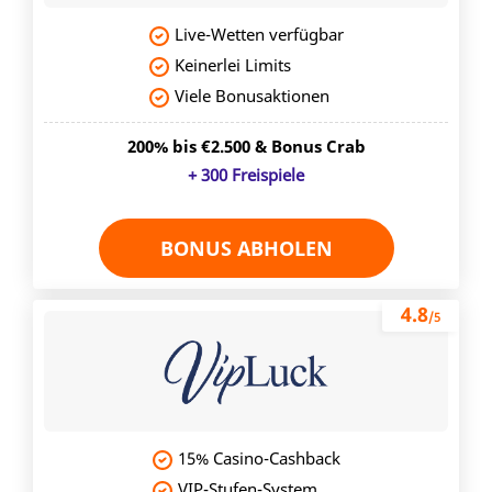
Live-Wetten verfügbar
Keinerlei Limits
Viele Bonusaktionen
200% bis €2.500 & Bonus Crab
+ 300 Freispiele
BONUS ABHOLEN
4.8
/5
15% Casino-Cashback
VIP-Stufen-System