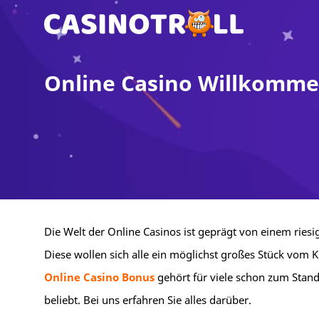
Online Casino Willkomm
Die Welt der Online Casinos ist geprägt von einem riesi
Diese wollen sich alle ein möglichst großes Stück vom K
Online Casino Bonus
gehört für viele schon zum Stan
beliebt. Bei uns erfahren Sie alles darüber.