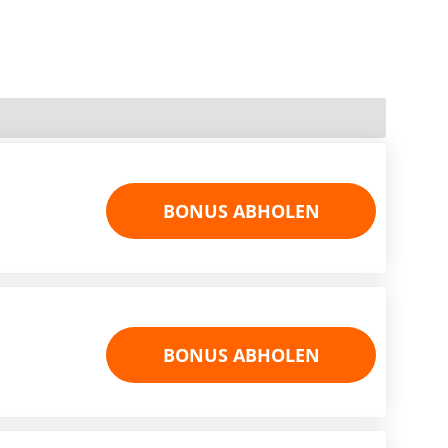
BONUS ABHOLEN
BONUS ABHOLEN