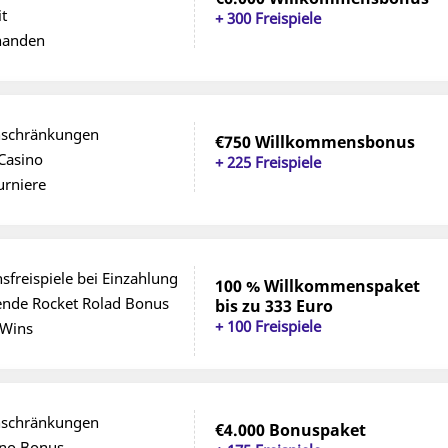
it
+ 300 Freispiele
handen
nschränkungen
€750 Willkommensbonus
 Casino
+ 225 Freispiele
urniere
sfreispiele bei Einzahlung
100 % Willkommenspaket
nde Rocket Rolad Bonus
bis zu 333 Euro
+ 100 Freispiele
 Wins
nschränkungen
€4.000 Bonuspaket
ino Bonus