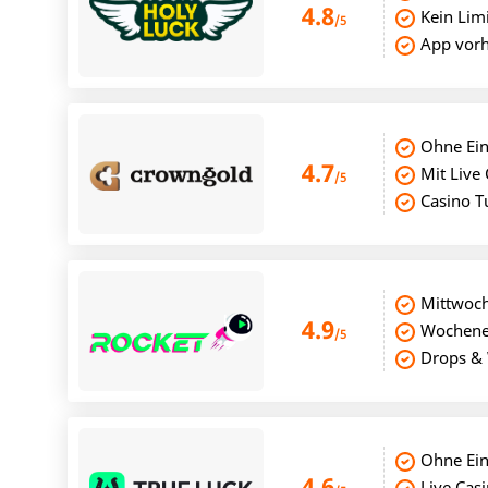
4.8
Kein Lim
/5
App vor
Ohne Ei
4.7
Mit Live
/5
Casino T
Mittwoch
4.9
Wochene
/5
Drops &
Ohne Ei
4.6
Live Cas