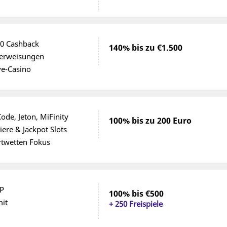
00 Cashback
140% bis zu €1.500
berweisungen
ve-Casino
ode, Jeton, MiFinity
100% bis zu 200 Euro
iere & Jackpot Slots
rtwetten Fokus
TP
100% bis €500
it
+ 250 Freispiele