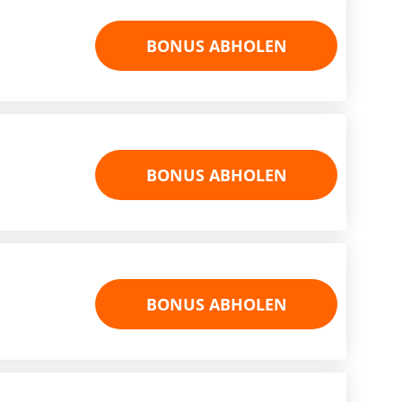
BONUS ABHOLEN
BONUS ABHOLEN
BONUS ABHOLEN