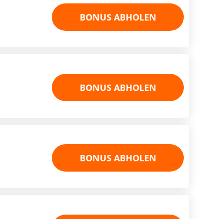
BONUS ABHOLEN
BONUS ABHOLEN
BONUS ABHOLEN