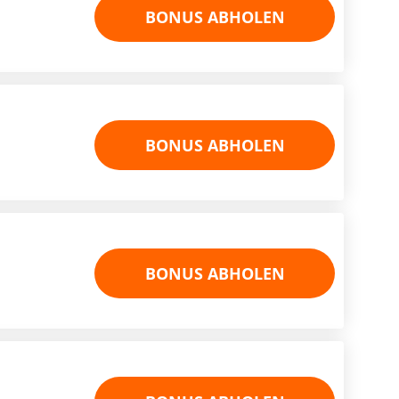
BONUS ABHOLEN
BONUS ABHOLEN
BONUS ABHOLEN