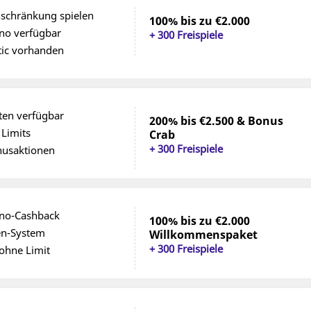
schränkung spielen
100% bis zu €2.000
ino verfügbar
+ 300 Freispiele
ic vorhanden
ten verfügbar
200% bis €2.500 & Bonus
 Limits
Crab
+ 300 Freispiele
nusaktionen
ino-Cashback
100% bis zu €2.000
en-System
Willkommenspaket
+ 300 Freispiele
 ohne Limit