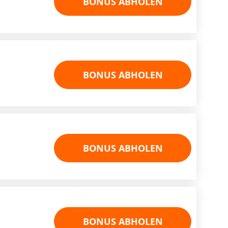
BONUS ABHOLEN
BONUS ABHOLEN
BONUS ABHOLEN
BONUS ABHOLEN