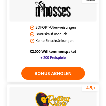
DBosses
SOFORT-Überweisungen
Bonuskauf möglich
Keine Einschränkungen
€2.000 Willkommenspaket
+ 200 Freispiele
BONUS ABHOLEN
4.9
/5