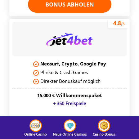
BONUS ABHOLEN
4.8
/5
Neosurf, Crypto, Google Pay
Plinko & Crash Games
Direkter Bonuskauf möglich
15.000 € Willkommenspaket
+ 350 Freispiele
BONUS ABHOLEN
Online Casino
Neue Online Casinos
Casino Bonus