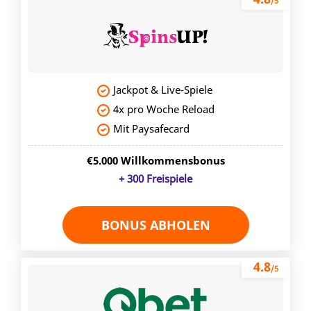
/5
Jackpot & Live-Spiele
4x pro Woche Reload
Mit Paysafecard
€5.000 Willkommensbonus
+ 300 Freispiele
BONUS ABHOLEN
4.8
/5