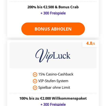
200% bis €2.500 & Bonus Crab
+ 300 Freispiele
BONUS ABHOLEN
4.8
/5
15% Casino-Cashback
VIP-Stufen-System
Spielbar ohne Limit
100% bis zu €2.000 Willkommenspaket
+ 300 Freispiele