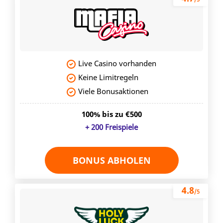
Live Casino vorhanden
Keine Limitregeln
Viele Bonusaktionen
100% bis zu €500
+ 200 Freispiele
BONUS ABHOLEN
4.8
/5