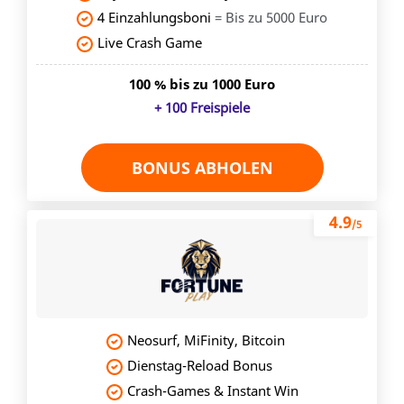
4 Einzahlungsboni
= Bis zu 5000 Euro
Live Crash Game
100 % bis zu 1000 Euro
+ 100 Freispiele
BONUS ABHOLEN
4.9
/5
Neosurf, MiFinity, Bitcoin
Dienstag-Reload Bonus
Crash-Games & Instant Win