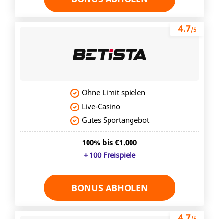
4.7
/5
Ohne Limit spielen
Live-Casino
Gutes Sportangebot
100% bis €1.000
+ 100 Freispiele
BONUS ABHOLEN
4.7
/5