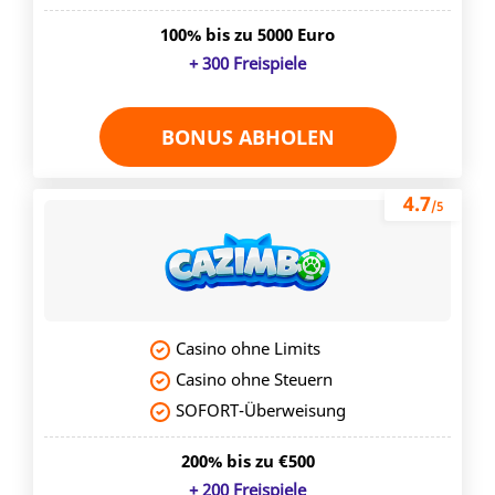
100% bis zu 5000 Euro
+ 300 Freispiele
BONUS ABHOLEN
4.7
/5
Casino ohne Limits
Casino ohne Steuern
SOFORT-Überweisung
200% bis zu €500
+ 200 Freispiele