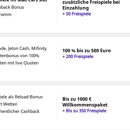
zusätzliche Freispiele bei
hback Bonus
Einzahlung
+ 50 Freispiele
gramm
de, Jeton Cash, Mifinity
100 % bis zu 500 Euro
ttenbonus von 100%
+ 200 Freispiele
ten mit live Quoten
piele als Reload-Bonus
Bis zu 1000 €
rt Wetten
Willkommenspaket
+ Bis zu 350 Freispiele
entlicher Cashback