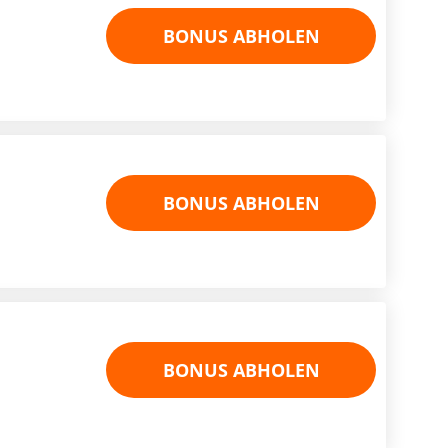
BONUS ABHOLEN
BONUS ABHOLEN
BONUS ABHOLEN