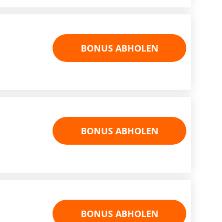
BONUS ABHOLEN
BONUS ABHOLEN
BONUS ABHOLEN