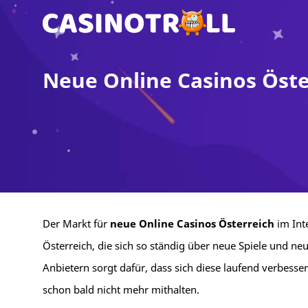
Neue Online Casinos Öste
Der Markt für
neue Online Casinos Österreich
im Inte
Österreich, die sich so ständig über neue Spiele und neu
Anbietern sorgt dafür, dass sich diese laufend verbe
schon bald nicht mehr mithalten.