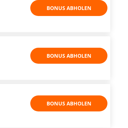
BONUS ABHOLEN
BONUS ABHOLEN
BONUS ABHOLEN