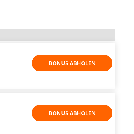
BONUS ABHOLEN
BONUS ABHOLEN