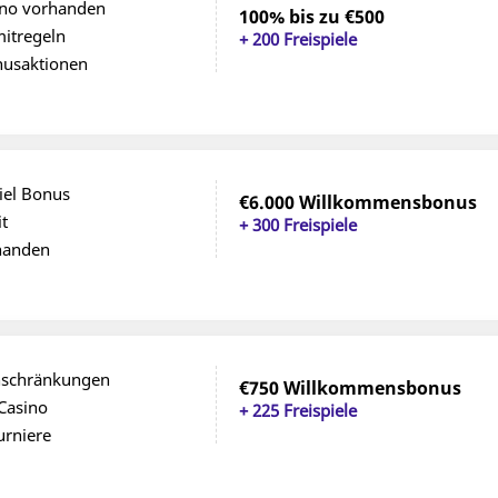
ino vorhanden
100% bis zu €500
mitregeln
+ 200 Freispiele
nusaktionen
iel Bonus
€6.000 Willkommensbonus
it
+ 300 Freispiele
handen
nschränkungen
€750 Willkommensbonus
 Casino
+ 225 Freispiele
urniere