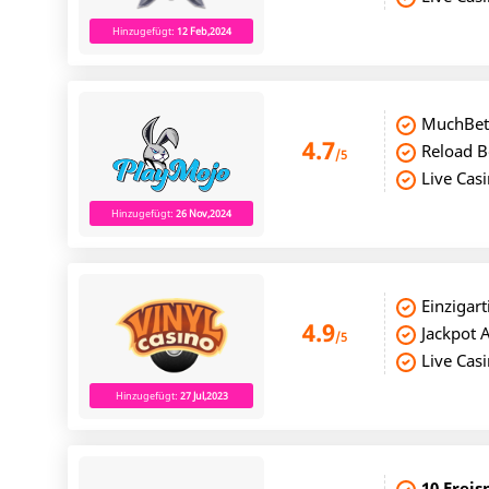
Hinzugefügt:
12 Feb,2024
MuchBett
4.7
Reload B
/5
Live Casi
Hinzugefügt:
26 Nov,2024
Einzigar
4.9
Jackpot 
/5
Live Cas
Hinzugefügt:
27 Jul,2023
10 Freis