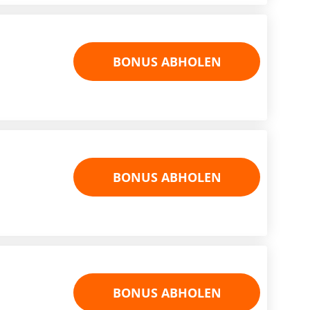
BONUS ABHOLEN
BONUS ABHOLEN
BONUS ABHOLEN