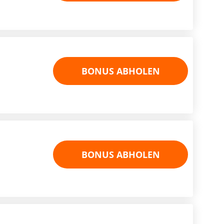
BONUS ABHOLEN
BONUS ABHOLEN