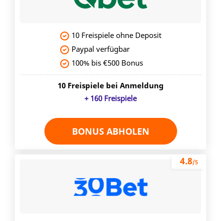
10 Freispiele ohne Deposit
Paypal verfügbar
100% bis €500 Bonus
10 Freispiele bei Anmeldung
+ 160 Freispiele
BONUS ABHOLEN
4.8
/5