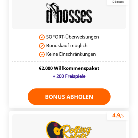
DBosses
SOFORT-Überweisungen
Bonuskauf möglich
Keine Einschränkungen
€2.000 Willkommenspaket
+ 200 Freispiele
BONUS ABHOLEN
4.9
/5