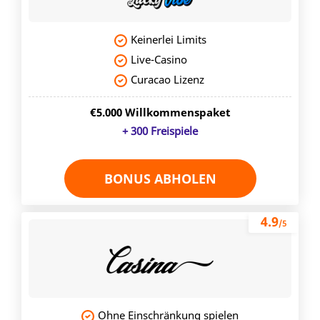
Keinerlei Limits
Live-Casino
Curacao Lizenz
€5.000 Willkommenspaket
+ 300 Freispiele
BONUS ABHOLEN
4.9
/5
Ohne Einschränkung spielen