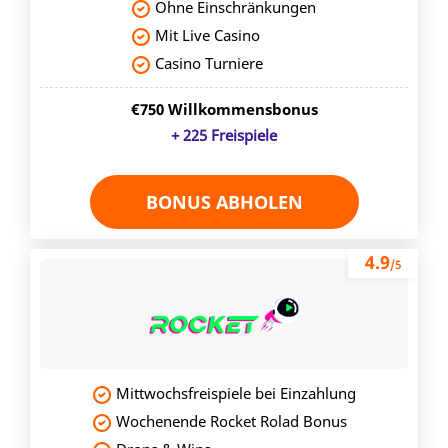
Ohne Einschränkungen
Mit Live Casino
Casino Turniere
€750 Willkommensbonus
+ 225 Freispiele
BONUS ABHOLEN
4.9
/5
Mittwochsfreispiele bei Einzahlung
Wochenende Rocket Rolad Bonus