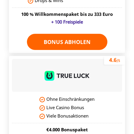
Drops & Wins
100 % Willkommenspaket bis zu 333 Euro
+ 100 Freispiele
BONUS ABHOLEN
4.6
/5
Ohne Einschränkungen
Live Casino Bonus
Viele Bonusaktionen
€4.000 Bonuspaket