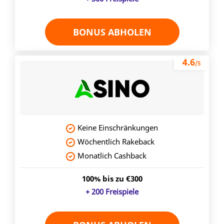
BONUS ABHOLEN
4.6
/5
Keine Einschränkungen
Wöchentlich Rakeback
Monatlich Cashback
100% bis zu €300
+ 200 Freispiele