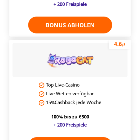
+ 200 Freispiele
BONUS ABHOLEN
4.6
/5
Top Live-Casino
Live Wetten verfügbar
15%Cashback jede Woche
100% bis zu €500
+ 200 Freispiele