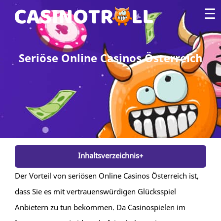
☰
Seriöse Online Casinos Österreich
Inhaltsverzeichnis+
Seriöse Online Casinos Österreich: Unsere Mission
Seriöses Online Casino: Unsere Top Anbieter
Schnelle und einfache Registrierung
Unsere Testkriterien im Überblick
Bei uns finden Sie nur seriöse Online Casinos Österreich
Online Casino Vergleich nach Ihren Kriterien
Vorteile und Besonderheiten bei Echtgeld Spielen
Fazit: Sicheres Online Casino hier bei uns finden
FAQ
Der Vorteil von seriösen Online Casinos Österreich ist,
dass Sie es mit vertrauenswürdigen Glücksspiel
Anbietern zu tun bekommen. Da Casinospielen im