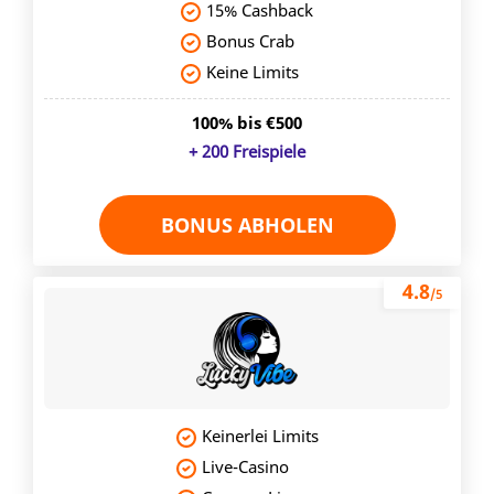
15% Cashback
Bonus Crab
Keine Limits
100% bis €500
+ 200 Freispiele
BONUS ABHOLEN
4.8
/5
Keinerlei Limits
Live-Casino