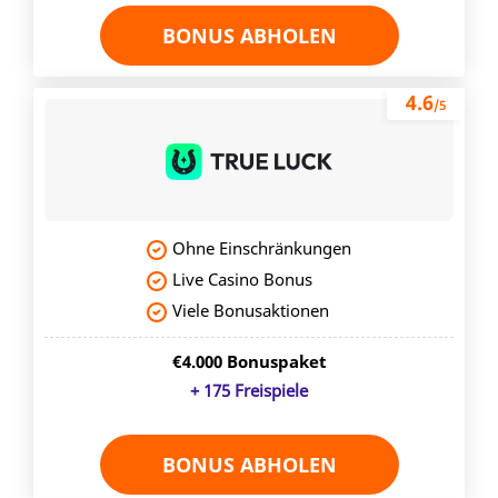
BONUS ABHOLEN
4.6
/5
Ohne Einschränkungen
Live Casino Bonus
Viele Bonusaktionen
€4.000 Bonuspaket
+ 175 Freispiele
BONUS ABHOLEN