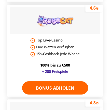
4.6
/5
Top Live-Casino
Live Wetten verfügbar
15%Cashback jede Woche
100% bis zu €500
+ 200 Freispiele
BONUS ABHOLEN
4.8
/5