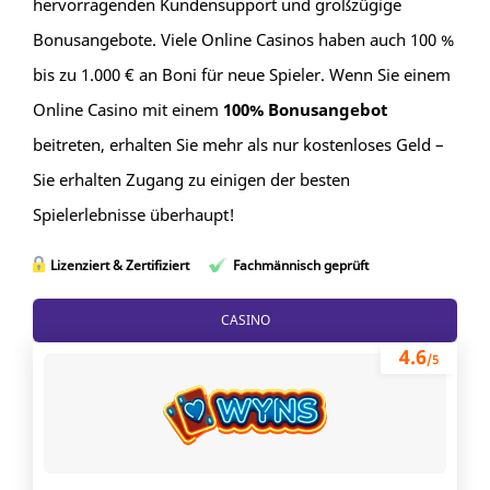
hervorragenden Kundensupport und großzügige
Bonusangebote. Viele Online Casinos haben auch 100 %
bis zu 1.000 € an Boni für neue Spieler. Wenn Sie einem
Online Casino mit einem
100% Bonusangebot
beitreten, erhalten Sie mehr als nur kostenloses Geld –
Sie erhalten Zugang zu einigen der besten
Spielerlebnisse überhaupt!
Lizenziert & Zertifiziert
Fachmännisch geprüft
CASINO
4.6
/5