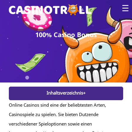
☰
100% Casino Bonus
Inhaltsverzeichnis+
Unsere getesteten Online Casinos mit 100 % Einzahlungsbonus
Wie erhalte ich den 100% Casino Bonus?
Warum bieten Online Casinos einen Einzahlungsbonus an?
Welche Vor- und Nachteile bringen Online Casino Boni mit sich?
Fazit
Online Casinos sind eine der beliebtesten Arten,
Casinospiele zu spielen. Sie bieten Dutzende
verschiedener Spieloptionen sowie einen