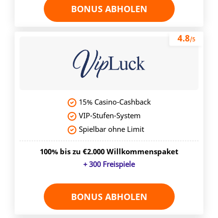
BONUS ABHOLEN
4.8
/5
15% Casino-Cashback
VIP-Stufen-System
Spielbar ohne Limit
100% bis zu €2.000 Willkommenspaket
+ 300 Freispiele
BONUS ABHOLEN