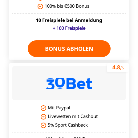
100% bis €500 Bonus
10 Freispiele bei Anmeldung
+ 160 Freispiele
BONUS ABHOLEN
4.8
/5
Mit Paypal
Livewetten mit Cashout
5% Sport Cashback