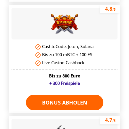
4.8
/5
CashtoCode, Jeton, Solana
Bis zu 100 mBTC + 100 FS
Live Casino Cashback
Bis zu 800 Euro
+ 300 Freispiele
BONUS ABHOLEN
4.7
/5