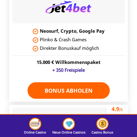
Neosurf, Crypto, Google Pay
Plinko & Crash Games
Direkter Bonuskauf möglich
15.000 € Willkommenspaket
+ 350 Freispiele
BONUS ABHOLEN
4.9
/5
Online Casino
Neue Online Casinos
Casino Bonus