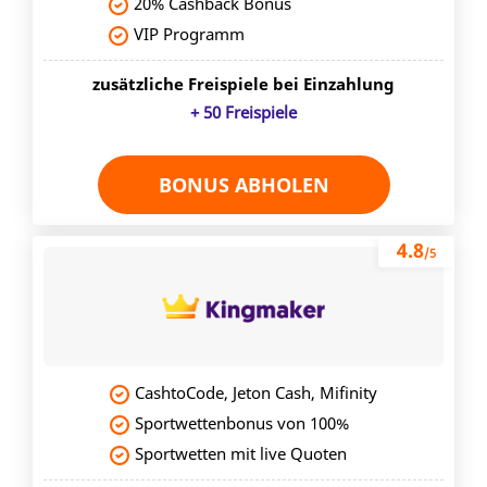
20% Cashback Bonus
VIP Programm
zusätzliche Freispiele bei Einzahlung
+ 50 Freispiele
BONUS ABHOLEN
4.8
/5
CashtoCode, Jeton Cash, Mifinity
Sportwettenbonus von 100%
Sportwetten mit live Quoten