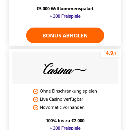
€5.000 Willkommenspaket
+ 300 Freispiele
BONUS ABHOLEN
4.9
/5
Ohne Einschränkung spielen
Live Casino verfügbar
Novomatic vorhanden
100% bis zu €2.000
+ 300 Freispiele