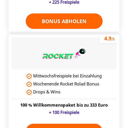
+ 225 Freispiele
BONUS ABHOLEN
4.9
/5
Mittwochsfreispiele bei Einzahlung
Wochenende Rocket Rolad Bonus
Drops & Wins
100 % Willkommenspaket bis zu 333 Euro
+ 100 Freispiele