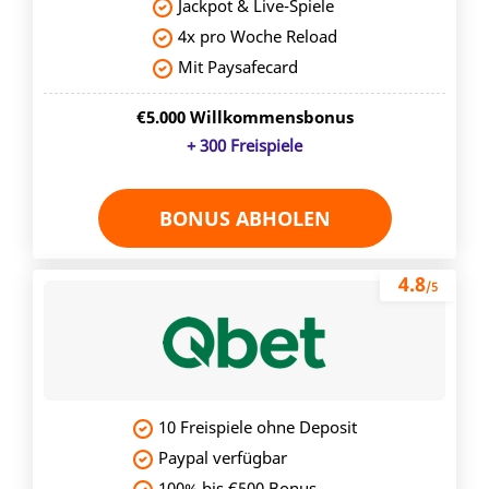
Jackpot & Live-Spiele
4x pro Woche Reload
Mit Paysafecard
€5.000 Willkommensbonus
+ 300 Freispiele
BONUS ABHOLEN
4.8
/5
10 Freispiele ohne Deposit
Paypal verfügbar
100% bis €500 Bonus