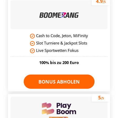
4.9
/5
Cash to Code, Jeton, MiFinity
Slot Turniere & Jackpot Slots
Live Sportwetten Fokus
100% bis zu 200 Euro
BONUS ABHOLEN
5
/5