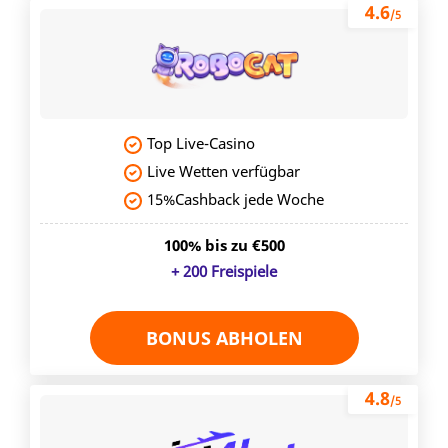
4.6
/5
Top Live-Casino
Live Wetten verfügbar
15%Cashback jede Woche
100% bis zu €500
+ 200 Freispiele
BONUS ABHOLEN
4.8
/5