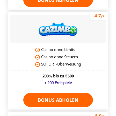
BONUS ABHOLEN
4.7
/5
Casino ohne Limits
Casino ohne Steuern
SOFORT-Überweisung
200% bis zu €500
+ 200 Freispiele
BONUS ABHOLEN
4.8