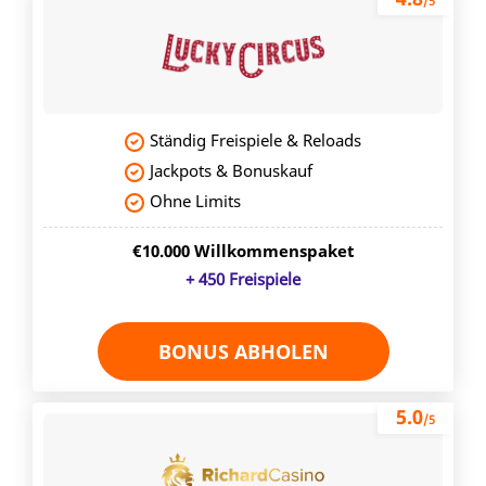
/5
Ständig Freispiele & Reloads
Jackpots & Bonuskauf
Ohne Limits
€10.000 Willkommenspaket
+ 450 Freispiele
BONUS ABHOLEN
5.0
/5