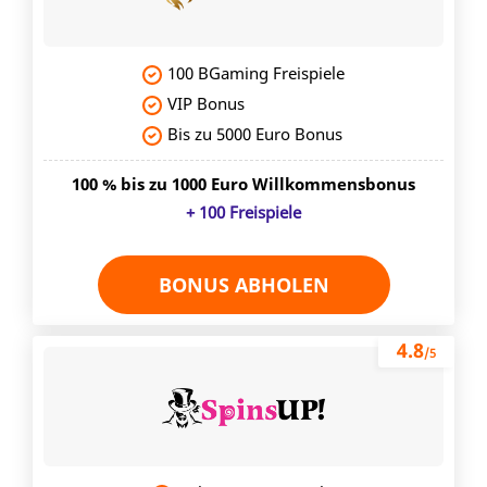
100 BGaming Freispiele
VIP Bonus
Bis zu 5000 Euro Bonus
100 % bis zu 1000 Euro Willkommensbonus
+ 100 Freispiele
BONUS ABHOLEN
4.8
/5