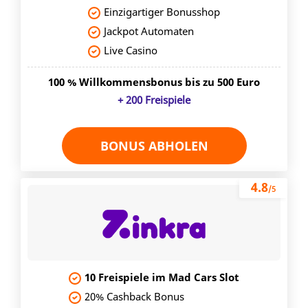
Einzigartiger Bonusshop
Jackpot Automaten
Live Casino
100 % Willkommensbonus bis zu 500 Euro
+ 200 Freispiele
BONUS ABHOLEN
4.8
/5
10 Freispiele im Mad Cars Slot
20% Cashback Bonus