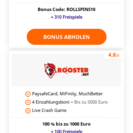
Bonus Code: ROLLSPINS10
+ 310 Freispiele
BONUS ABHOLEN
4.8
/5
PaysafeCard, MiFinity, MuchBetter
4 Einzahlungsboni
= Bis zu 5000 Euro
Live Crash Game
100 % bis zu 1000 Euro
+ 100 Freispiele