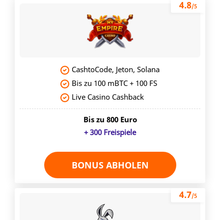
4.8
/5
CashtoCode, Jeton, Solana
Bis zu 100 mBTC + 100 FS
Live Casino Cashback
Bis zu 800 Euro
+ 300 Freispiele
BONUS ABHOLEN
4.7
/5