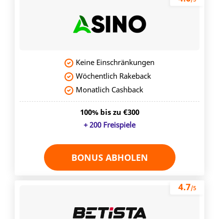
Keine Einschränkungen
Wöchentlich Rakeback
Monatlich Cashback
100% bis zu €300
+ 200 Freispiele
BONUS ABHOLEN
4.7
/5