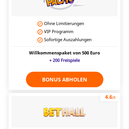
Ohne Limitierungen
VIP Programm
Sofortige Auszahlungen
Willkommenspaket von 500 Euro
+ 200 Freispiele
BONUS ABHOLEN
4.6
/5