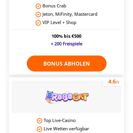
Bonus Crab
Jeton, MiFinity, Mastercard
VIP Level + Shop
100% bis €500
+ 200 Freispiele
BONUS ABHOLEN
4.6
/5
Top Live-Casino
Live Wetten verfügbar