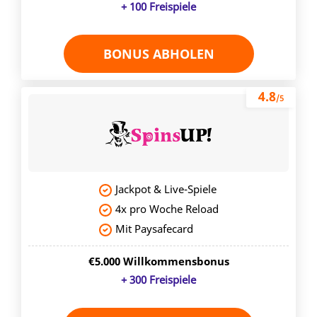
+ 100 Freispiele
BONUS ABHOLEN
4.8
/5
Jackpot & Live-Spiele
4x pro Woche Reload
Mit Paysafecard
€5.000 Willkommensbonus
+ 300 Freispiele