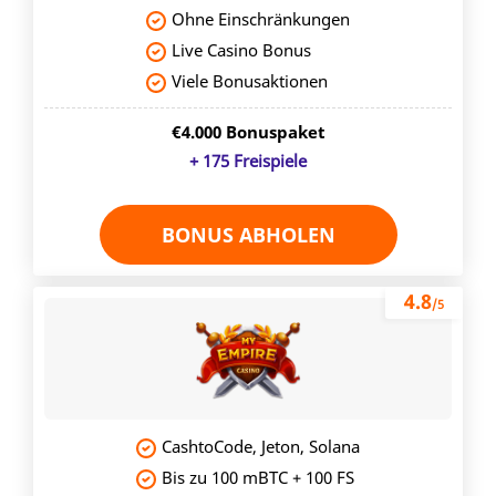
Ohne Einschränkungen
Live Casino Bonus
Viele Bonusaktionen
€4.000 Bonuspaket
+ 175 Freispiele
BONUS ABHOLEN
4.8
/5
CashtoCode, Jeton, Solana
Bis zu 100 mBTC + 100 FS