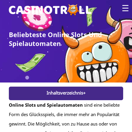
☰
Beliebteste Online Slots Und
Spielautomaten
Inhaltsverzeichnis+
Online Casinos mit beliebten Online Slots und Spielautomaten
Beliebteste Online Slots und Spielautomaten
Es gibt viele Gründe, warum Online-Slots und Spielautomaten eine beliebte Wahl für viele Menschen sind, darunter:
Die wichtigsten fünf Aspekte, die es beim Spielen von Online Slots und Spielautomaten zu beachten gilt, sind:
Fünf Vor- und Nachteile von Online Slots und Spielautomaten sind:
FAQ
Online Slots und Spielautomaten
sind eine beliebte
Form des Glücksspiels, die immer mehr an Popularität
gewinnt. Die Möglichkeit, von zu Hause aus oder von