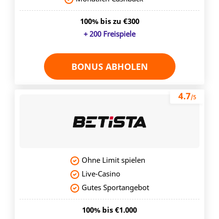
100% bis zu €300
+ 200 Freispiele
BONUS ABHOLEN
4.7
/5
Ohne Limit spielen
Live-Casino
Gutes Sportangebot
100% bis €1.000