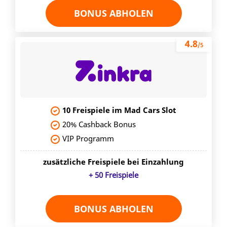
BONUS ABHOLEN
4.8
/5
10 Freispiele im Mad Cars Slot
20% Cashback Bonus
VIP Programm
zusätzliche Freispiele bei Einzahlung
+ 50 Freispiele
BONUS ABHOLEN