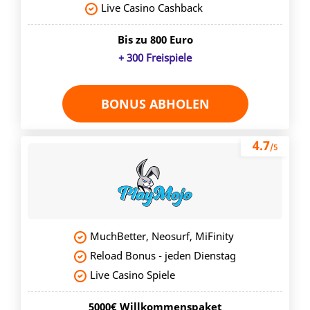
Live Casino Cashback
Bis zu 800 Euro
+ 300 Freispiele
BONUS ABHOLEN
4.7
/5
MuchBetter, Neosurf, MiFinity
Reload Bonus - jeden Dienstag
Live Casino Spiele
5000€ Willkommenspaket