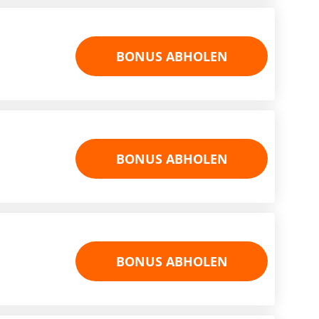
BONUS ABHOLEN
BONUS ABHOLEN
BONUS ABHOLEN