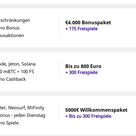
nschränkungen
€4.000 Bonuspaket
ino Bonus
+ 175 Freispiele
nusaktionen
de, Jeton, Solana
Bis zu 800 Euro
00 mBTC + 100 FS
+ 300 Freispiele
ino Cashback
er, Neosurf, MiFinity
5000€ Willkommenspaket
onus - jeden Dienstag
+ Bis zu 300 Freispiele
no Spiele