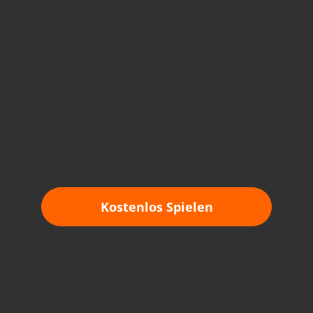
Kostenlos Spielen