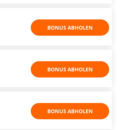
BONUS ABHOLEN
BONUS ABHOLEN
BONUS ABHOLEN