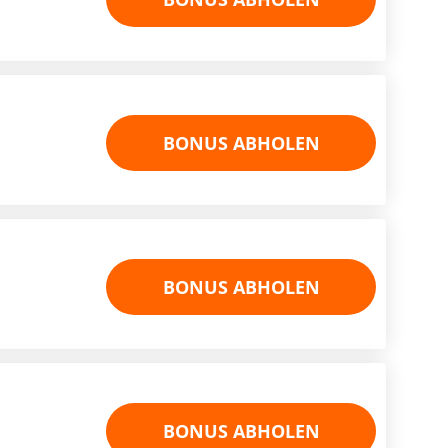
BONUS ABHOLEN
BONUS ABHOLEN
BONUS ABHOLEN