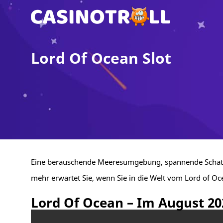
Lord Of Ocean Slot
Eine berauschende Meeresumgebung, spannende Schatzs
mehr erwartet Sie, wenn Sie in die Welt vom Lord of Oc
Lord Of Ocean – Im August 20