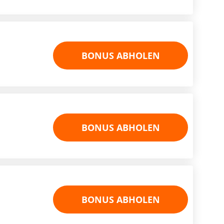
BONUS ABHOLEN
BONUS ABHOLEN
BONUS ABHOLEN