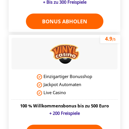
+ Bis zu 300 Freispiele
BONUS ABHOLEN
4.9
/5
Einzigartiger Bonusshop
Jackpot Automaten
Live Casino
100 % Willkommensbonus bis zu 500 Euro
+ 200 Freispiele