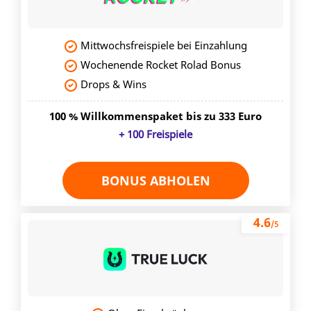
Mittwochsfreispiele bei Einzahlung
Wochenende Rocket Rolad Bonus
Drops & Wins
100 % Willkommenspaket bis zu 333 Euro
+ 100 Freispiele
BONUS ABHOLEN
4.6
/5