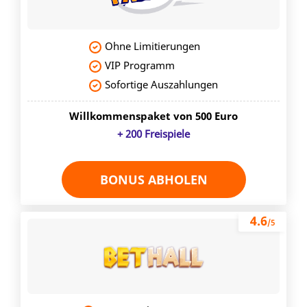
Ohne Limitierungen
VIP Programm
Sofortige Auszahlungen
Willkommenspaket von 500 Euro
+ 200 Freispiele
BONUS ABHOLEN
4.6
/5