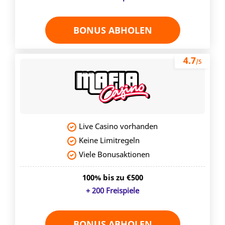
BONUS ABHOLEN
4.7
/5
Live Casino vorhanden
Keine Limitregeln
Viele Bonusaktionen
100% bis zu €500
+ 200 Freispiele
BONUS ABHOLEN