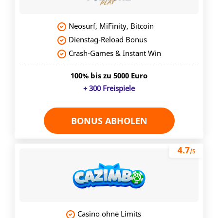
Neosurf, MiFinity, Bitcoin
Dienstag-Reload Bonus
Crash-Games & Instant Win
100% bis zu 5000 Euro
+ 300 Freispiele
BONUS ABHOLEN
4.7
/5
Casino ohne Limits