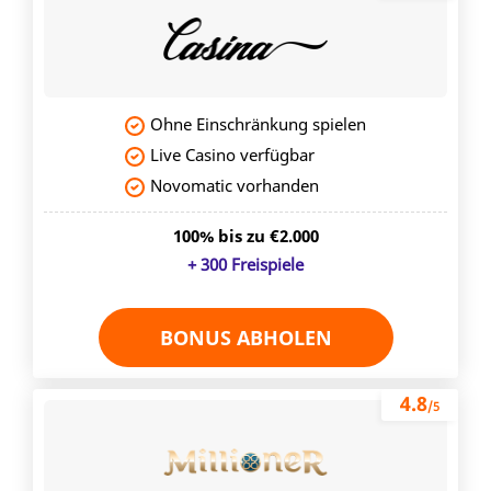
Ohne Einschränkung spielen
Live Casino verfügbar
Novomatic vorhanden
100% bis zu €2.000
+ 300 Freispiele
BONUS ABHOLEN
4.8
/5