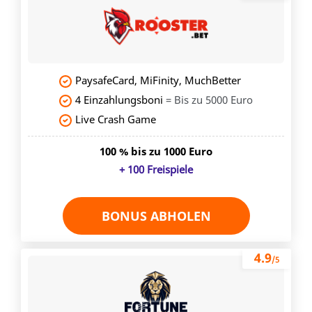
PaysafeCard, MiFinity, MuchBetter
4 Einzahlungsboni
= Bis zu 5000 Euro
Live Crash Game
100 % bis zu 1000 Euro
+ 100 Freispiele
BONUS ABHOLEN
4.9
/5