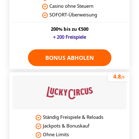
Casino ohne Steuern
SOFORT-Überweisung
200% bis zu €500
+ 200 Freispiele
BONUS ABHOLEN
4.8
/5
Ständig Freispiele & Reloads
Jackpots & Bonuskauf
Ohne Limits