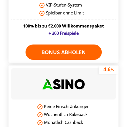
VIP-Stufen-System
Spielbar ohne Limit
100% bis zu €2.000 Willkommenspaket
+ 300 Freispiele
BONUS ABHOLEN
4.6
/5
Keine Einschränkungen
Wöchentlich Rakeback
Monatlich Cashback