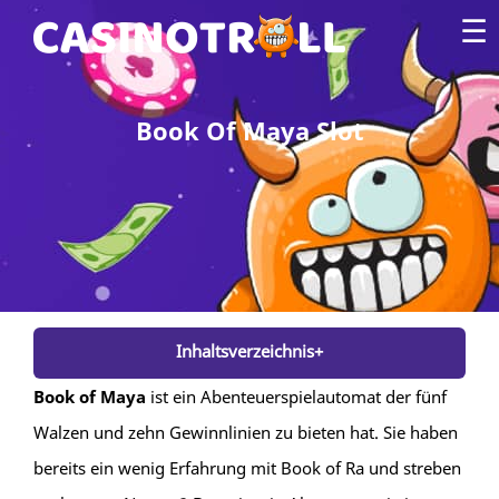
☰
Book Of Maya Slot
Inhaltsverzeichnis+
Book of Maya Slot – Jetzt im August 2026
Das macht den Book of Maya Slot von Novoline aus
Book of Maya Slot online spielen – diese Symbole und Features gilt es zu beachten
So können Sie den Book of Maya Slot kostenlos spielen
Die besten Gewinnchancen bei Book of Maya
Mobiles Spielvergnügen mit Book of Maya
Fazit zum Book of Maya Slot von Novoline
Novoline Alternativen
FAQ
Book of Maya
ist ein Abenteuerspielautomat der fünf
Walzen und zehn Gewinnlinien zu bieten hat. Sie haben
bereits ein wenig Erfahrung mit Book of Ra und streben