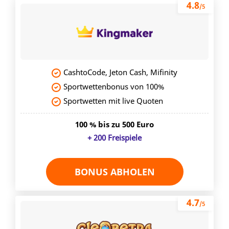
4.8
/5
CashtoCode, Jeton Cash, Mifinity
Sportwettenbonus von 100%
Sportwetten mit live Quoten
100 % bis zu 500 Euro
+ 200 Freispiele
BONUS ABHOLEN
4.7
/5