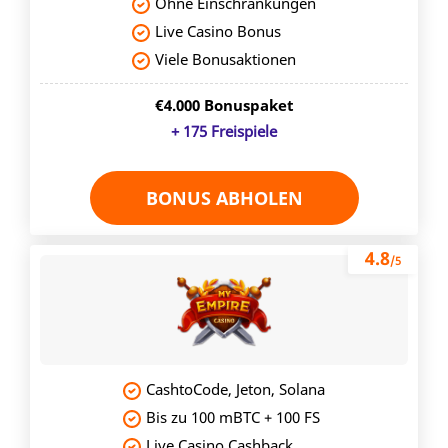
Ohne Einschränkungen
Live Casino Bonus
Viele Bonusaktionen
€4.000 Bonuspaket
+ 175 Freispiele
BONUS ABHOLEN
4.8
/5
CashtoCode, Jeton, Solana
Bis zu 100 mBTC + 100 FS
Live Casino Cashback