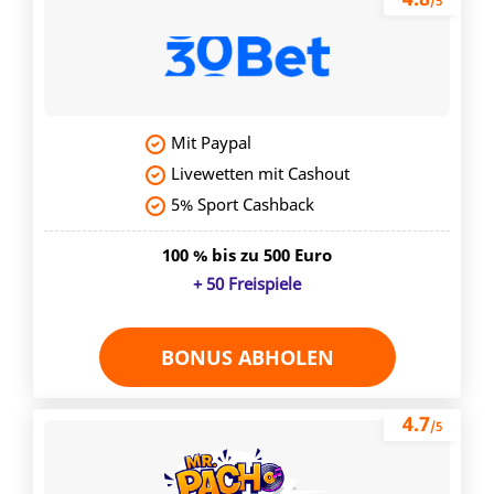
/5
Mit Paypal
Livewetten mit Cashout
5% Sport Cashback
100 % bis zu 500 Euro
+ 50 Freispiele
BONUS ABHOLEN
4.7
/5