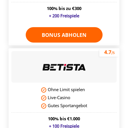
100% bis zu €300
+ 200 Freispiele
BONUS ABHOLEN
4.7
/5
Ohne Limit spielen
Live-Casino
Gutes Sportangebot
100% bis €1.000
+ 100 Freispiele