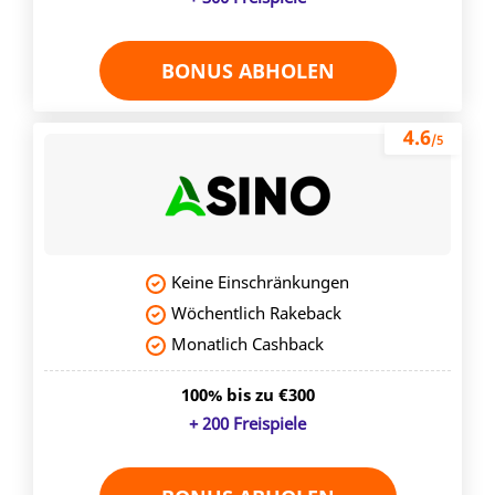
BONUS ABHOLEN
4.6
/5
Keine Einschränkungen
Wöchentlich Rakeback
Monatlich Cashback
100% bis zu €300
+ 200 Freispiele