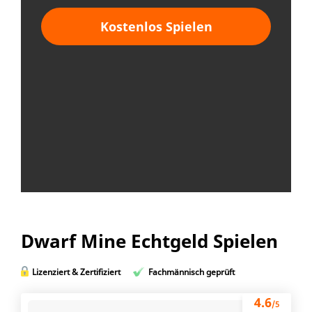
Kostenlos Spielen
Dwarf Mine Echtgeld Spielen
Lizenziert & Zertifiziert
Fachmännisch geprüft
4.6
/5