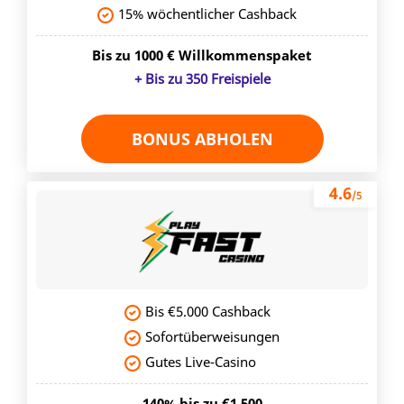
15% wöchentlicher Cashback
Bis zu 1000 € Willkommenspaket
+ Bis zu 350 Freispiele
BONUS ABHOLEN
4.6
/5
Bis €5.000 Cashback
Sofortüberweisungen
Gutes Live-Casino
140% bis zu €1.500