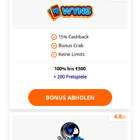
15% Cashback
Bonus Crab
Keine Limits
100% bis €500
+ 200 Freispiele
BONUS ABHOLEN
4.8
/5