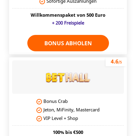
Sofortige Auszahlungen
Willkommenspaket von 500 Euro
+ 200 Freispiele
BONUS ABHOLEN
4.6
/5
Bonus Crab
Jeton, MiFinity, Mastercard
VIP Level + Shop
100% bis €500