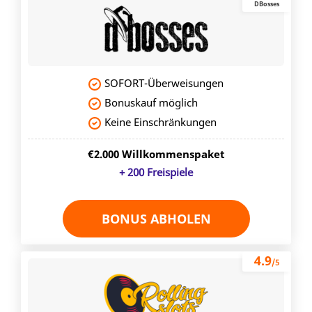
DBosses
SOFORT-Überweisungen
Bonuskauf möglich
Keine Einschränkungen
€2.000 Willkommenspaket
+ 200 Freispiele
BONUS ABHOLEN
4.9
/5