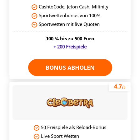
CashtoCode, Jeton Cash, Mifinity
Sportwettenbonus von 100%
Sportwetten mit live Quoten
100 % bis zu 500 Euro
+ 200 Freispiele
BONUS ABHOLEN
4.7
/5
50 Freispiele als Reload-Bonus
Live Sport Wetten