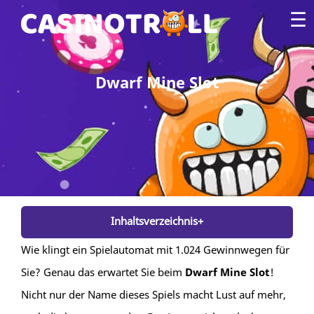
☰
Dwarf Mine Slot
Inhaltsverzeichnis+
Dwarf Mine kostenlos spielen
Dwarf Mine Echtgeld spielen
Aufbau und Thema des Dwarf Mine Slots
So spielen Sie den Dwarf Mine Slot
Symbole bei Dwarf Mine
Dwarf Mine kostenfrei spielen
Bestes Casino für Dwarf Mine bei uns finden
Weitere Top-Spiele von Yggdrasil
Fazit
FAQ
Wie klingt ein Spielautomat mit 1.024 Gewinnwegen für
Sie? Genau das erwartet Sie beim
Dwarf Mine Slot
!
Nicht nur der Name dieses Spiels macht Lust auf mehr,