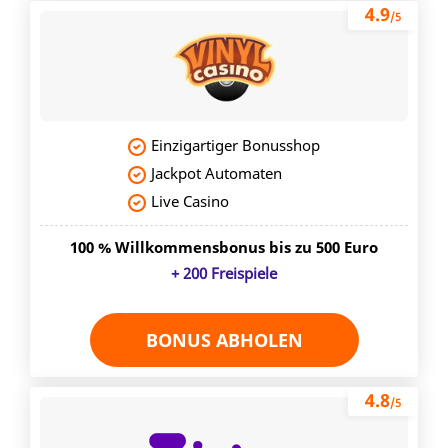
4.9
/5
Einzigartiger Bonusshop
Jackpot Automaten
Live Casino
100 % Willkommensbonus bis zu 500 Euro
+ 200 Freispiele
BONUS ABHOLEN
4.8
/5