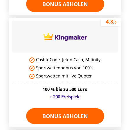
BONUS ABHOLEN
4.8
/5
CashtoCode, Jeton Cash, Mifinity
Sportwettenbonus von 100%
Sportwetten mit live Quoten
100 % bis zu 500 Euro
+ 200 Freispiele
BONUS ABHOLEN