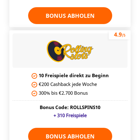
BONUS ABHOLEN
4.9
/5
10 Freispiele direkt zu Beginn
€200 Cashback jede Woche
300% bis €2.700 Bonus
Bonus Code: ROLLSPINS10
+ 310 Freispiele
BONUS ABHOLEN