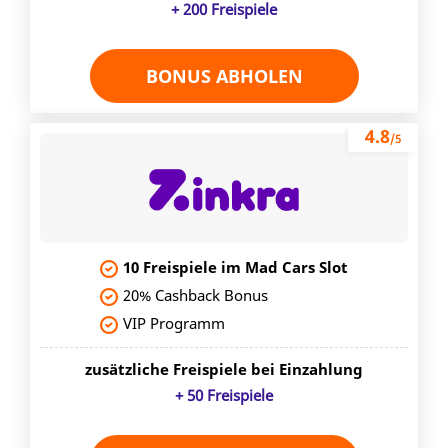
+ 200 Freispiele
BONUS ABHOLEN
4.8
/5
10 Freispiele im Mad Cars Slot
20% Cashback Bonus
VIP Programm
zusätzliche Freispiele bei Einzahlung
+ 50 Freispiele