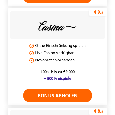
4.9
/5
Ohne Einschränkung spielen
Live Casino verfügbar
Novomatic vorhanden
100% bis zu €2.000
+ 300 Freispiele
BONUS ABHOLEN
4.8
/5