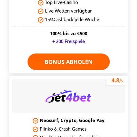
Top Live-Casino
Live Wetten verfügbar
15%Cashback jede Woche
100% bis zu €500
+ 200 Freispiele
BONUS ABHOLEN
4.8
/5
Neosurf, Crypto, Google Pay
Plinko & Crash Games