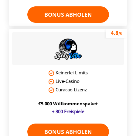
BONUS ABHOLEN
4.8
/5
Keinerlei Limits
Live-Casino
Curacao Lizenz
€5.000 Willkommenspaket
+ 300 Freispiele
BONUS ABHOLEN