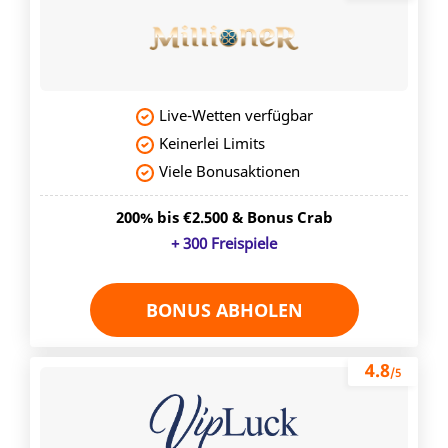
Live-Wetten verfügbar
Keinerlei Limits
Viele Bonusaktionen
200% bis €2.500 & Bonus Crab
+ 300 Freispiele
BONUS ABHOLEN
4.8
/5