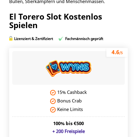
Bullen, Stierkämpfern und Menschenmassen.
El Torero Slot Kostenlos
Spielen
Lizenziert & Zertifiziert
Fachmännisch geprüft
4.6
/5
15% Cashback
Bonus Crab
Keine Limits
100% bis €500
+ 200 Freispiele