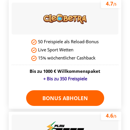
4.7
/5
50 Freispiele als Reload-Bonus
Live Sport Wetten
15% wöchentlicher Cashback
Bis zu 1000 € Willkommenspaket
+ Bis zu 350 Freispiele
BONUS ABHOLEN
4.6
/5