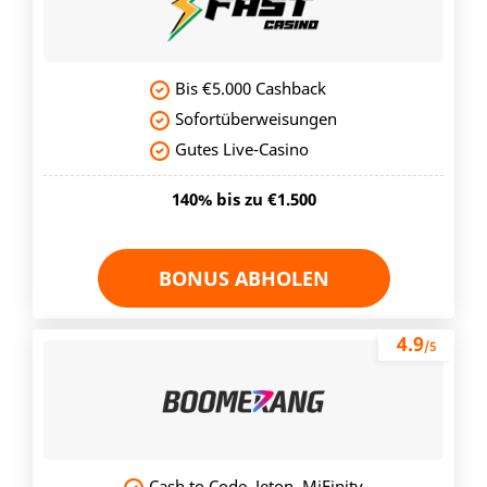
Bis €5.000 Cashback
Sofortüberweisungen
Gutes Live-Casino
140% bis zu €1.500
BONUS ABHOLEN
4.9
/5
Cash to Code, Jeton, MiFinity