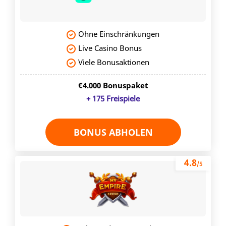
Ohne Einschränkungen
Live Casino Bonus
Viele Bonusaktionen
€4.000 Bonuspaket
+ 175 Freispiele
BONUS ABHOLEN
4.8
/5