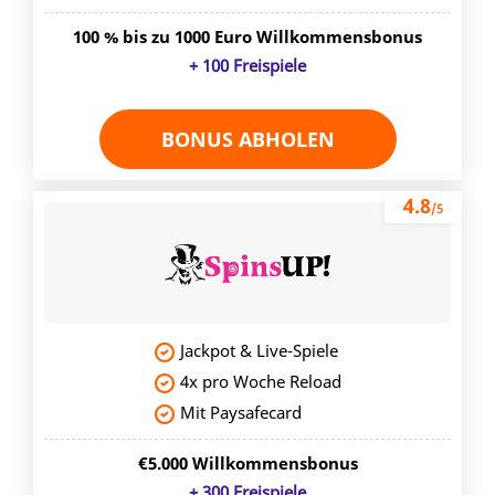
100 % bis zu 1000 Euro Willkommensbonus
+ 100 Freispiele
BONUS ABHOLEN
4.8
/5
Jackpot & Live-Spiele
4x pro Woche Reload
Mit Paysafecard
€5.000 Willkommensbonus
+ 300 Freispiele