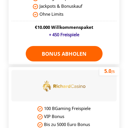
Jackpots & Bonuskauf
Ohne Limits
€10.000 Willkommenspaket
+ 450 Freispiele
BONUS ABHOLEN
5.0
/5
100 BGaming Freispiele
VIP Bonus
Bis zu 5000 Euro Bonus