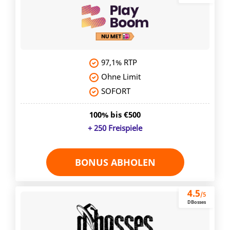
97,1% RTP
Ohne Limit
SOFORT
100% bis €500
+ 250 Freispiele
BONUS ABHOLEN
4.5
/5
DBosses