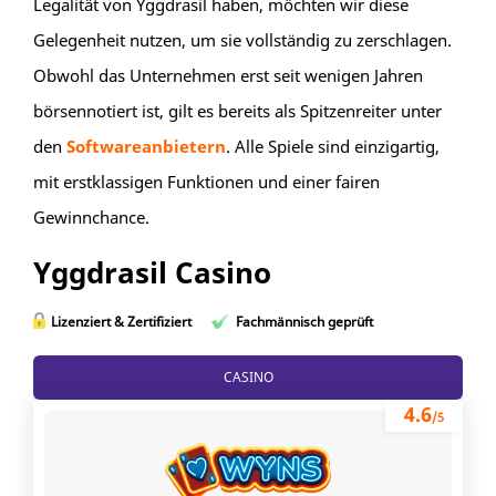
Legalität von Yggdrasil haben, möchten wir diese
Gelegenheit nutzen, um sie vollständig zu zerschlagen.
Obwohl das Unternehmen erst seit wenigen Jahren
börsennotiert ist, gilt es bereits als Spitzenreiter unter
den
Softwareanbietern
. Alle Spiele sind einzigartig,
mit erstklassigen Funktionen und einer fairen
Gewinnchance.
Yggdrasil Casino
Lizenziert & Zertifiziert
Fachmännisch geprüft
CASINO
4.6
/5