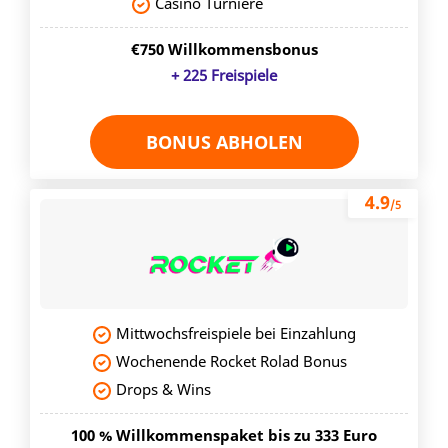
Casino Turniere
€750 Willkommensbonus
+ 225 Freispiele
BONUS ABHOLEN
4.9
/5
Mittwochsfreispiele bei Einzahlung
Wochenende Rocket Rolad Bonus
Drops & Wins
100 % Willkommenspaket bis zu 333 Euro