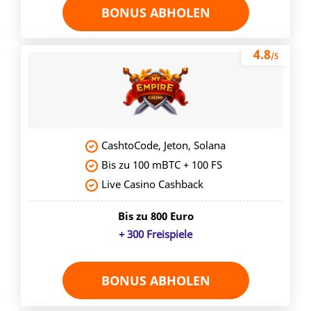
BONUS ABHOLEN
4.8
/5
CashtoCode, Jeton, Solana
Bis zu 100 mBTC + 100 FS
Live Casino Cashback
Bis zu 800 Euro
+ 300 Freispiele
BONUS ABHOLEN