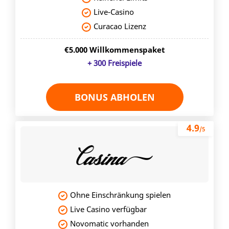
Live-Casino
Curacao Lizenz
€5.000 Willkommenspaket
+ 300 Freispiele
BONUS ABHOLEN
4.9
/5
Ohne Einschränkung spielen
Live Casino verfügbar
Novomatic vorhanden