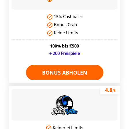
15% Cashback
Bonus Crab
Keine Limits
100% bis €500
+ 200 Freispiele
BONUS ABHOLEN
4.8
/5
Keinerlei Limits