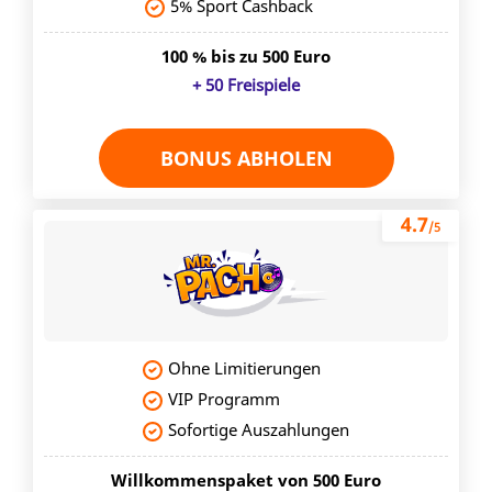
5% Sport Cashback
100 % bis zu 500 Euro
+ 50 Freispiele
BONUS ABHOLEN
4.7
/5
Ohne Limitierungen
VIP Programm
Sofortige Auszahlungen
Willkommenspaket von 500 Euro