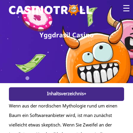
☰
Yggdrasil Casino
Inhaltsverzeichnis+
Yggdrasil Casino
Die Auswahl des richtigen Yggdrasil Casinos – Was es zu beachten gilt
Wie sicher ist das Yggdrasil Casino?
Tischspiele im Yggdrasil Casino
Yggdrasil-Software
Wenn aus der nordischen Mythologie rund um einen
Baum ein Softwareanbieter wird, ist man zunächst
vielleicht etwas skeptisch. Wenn Sie Zweifel an der