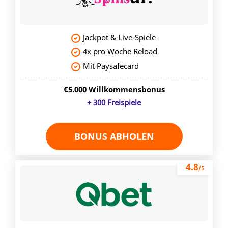
Jackpot & Live-Spiele
4x pro Woche Reload
Mit Paysafecard
€5.000 Willkommensbonus
+ 300 Freispiele
BONUS ABHOLEN
4.8
/5