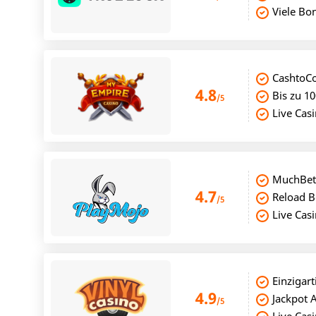
Viele Bo
CashtoCo
4.8
Bis zu 1
/5
Live Cas
MuchBett
4.7
Reload B
/5
Live Casi
Einzigar
4.9
Jackpot 
/5