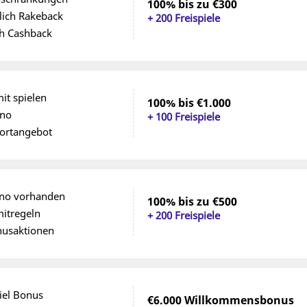
100% bis zu €300
ich Rakeback
+ 200 Freispiele
h Cashback
it spielen
100% bis €1.000
ino
+ 100 Freispiele
ortangebot
ino vorhanden
100% bis zu €500
mitregeln
+ 200 Freispiele
nusaktionen
iel Bonus
€6.000 Willkommensbonus