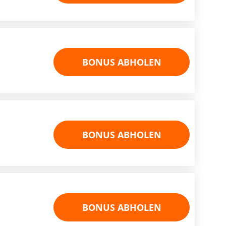
BONUS ABHOLEN
BONUS ABHOLEN
BONUS ABHOLEN