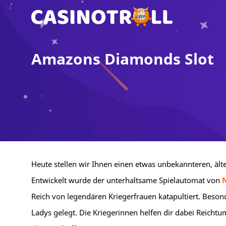
Amazons Diamonds Slot
Heute stellen wir Ihnen einen etwas unbekannteren, älte
Entwickelt wurde der unterhaltsame Spielautomat von
Reich von legendären Kriegerfrauen katapultiert. Beson
Ladys gelegt. Die Kriegerinnen helfen dir dabei Reic