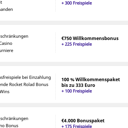
it
+ 300 Freispiele
handen
nschränkungen
€750 Willkommensbonus
 Casino
+ 225 Freispiele
urniere
sfreispiele bei Einzahlung
100 % Willkommenspaket
nde Rocket Rolad Bonus
bis zu 333 Euro
+ 100 Freispiele
 Wins
nschränkungen
€4.000 Bonuspaket
ino Bonus
+ 175 Freispiele