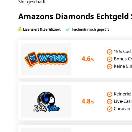
Slot geschafft.
Amazons Diamonds Echtgeld 
Lizenziert & Zertifiziert
Fachmännisch geprüft
15% Cas
4.6
Bonus C
/5
Keine Li
Keinerlei
4.8
Live-Cas
/5
Curacao 