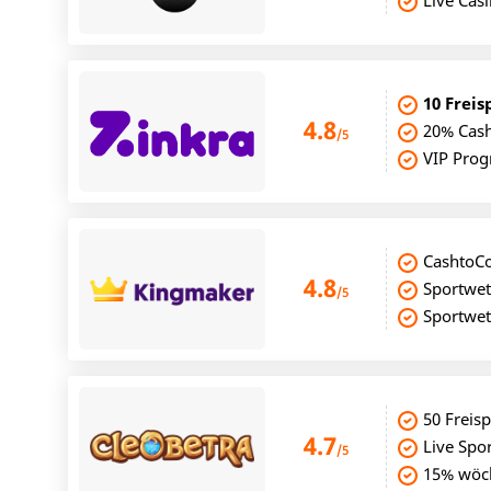
Live Cas
10 Freis
4.8
20% Cas
/5
VIP Pro
CashtoCo
4.8
Sportwe
/5
Sportwet
50 Freis
4.7
Live Spo
/5
15% wöch