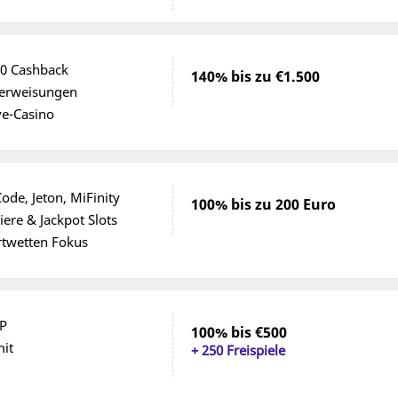
00 Cashback
140% bis zu €1.500
berweisungen
ve-Casino
ode, Jeton, MiFinity
100% bis zu 200 Euro
iere & Jackpot Slots
rtwetten Fokus
TP
100% bis €500
it
+ 250 Freispiele