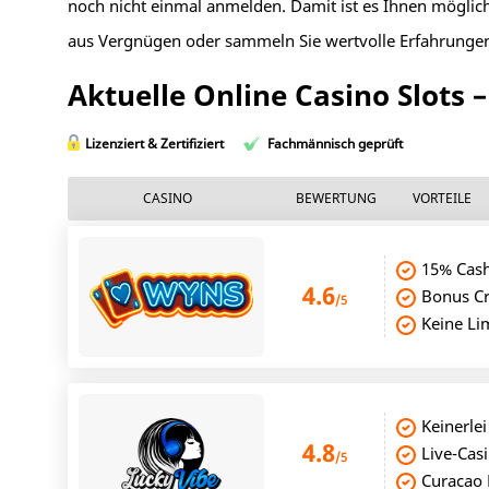
noch nicht einmal anmelden. Damit ist es Ihnen möglic
aus Vergnügen oder sammeln Sie wertvolle Erfahrungen 
Aktuelle Online Casino Slots
Lizenziert & Zertifiziert
Fachmännisch geprüft
CASINO
BEWERTUNG
VORTEILE
15% Cas
4.6
Bonus C
/5
Keine Li
Keinerlei
4.8
Live-Cas
/5
Curacao 