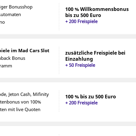
tiger Bonusshop
100 % Willkommensbonus
Automaten
bis zu 500 Euro
+ 200 Freispiele
ino
piele im Mad Cars Slot
zusätzliche Freispiele bei
hback Bonus
Einzahlung
+ 50 Freispiele
gramm
de, Jeton Cash, Mifinity
100 % bis zu 500 Euro
ttenbonus von 100%
+ 200 Freispiele
ten mit live Quoten