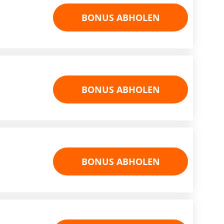
BONUS ABHOLEN
BONUS ABHOLEN
BONUS ABHOLEN