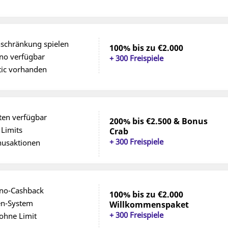
schränkung spielen
100% bis zu €2.000
ino verfügbar
+ 300 Freispiele
ic vorhanden
ten verfügbar
200% bis €2.500 & Bonus
 Limits
Crab
+ 300 Freispiele
nusaktionen
ino-Cashback
100% bis zu €2.000
en-System
Willkommenspaket
+ 300 Freispiele
 ohne Limit