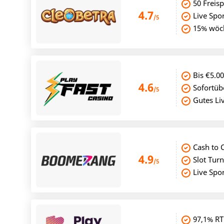
50 Freis
4.7
Live Spo
/5
15% wöch
Bis €5.0
4.6
Sofortü
/5
Gutes Li
Cash to C
4.9
Slot Turn
/5
Live Spo
97,1% R