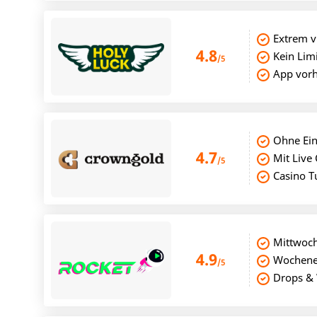
Extrem v
4.8
Kein Lim
/5
App vor
Ohne Ei
4.7
Mit Live
/5
Casino T
Mittwoch
4.9
Wochene
/5
Drops &