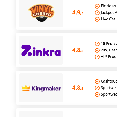
Einzigar
4.9
Jackpot 
/5
Live Cas
10 Freis
4.8
20% Cas
/5
VIP Pro
CashtoCo
4.8
Sportwe
/5
Sportwet