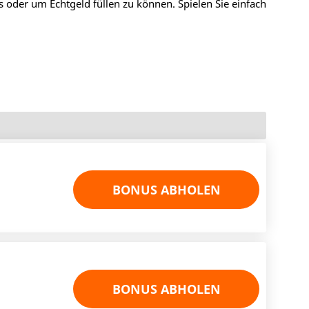
oder um Echtgeld füllen zu können. Spielen Sie einfach
BONUS ABHOLEN
BONUS ABHOLEN