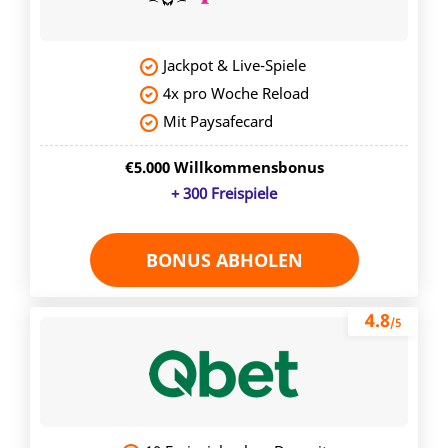
Jackpot & Live-Spiele
4x pro Woche Reload
Mit Paysafecard
€5.000 Willkommensbonus
+ 300 Freispiele
BONUS ABHOLEN
4.8
/5