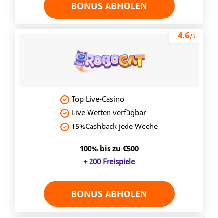
BONUS ABHOLEN
4.6
/5
Top Live-Casino
Live Wetten verfügbar
15%Cashback jede Woche
100% bis zu €500
+ 200 Freispiele
BONUS ABHOLEN