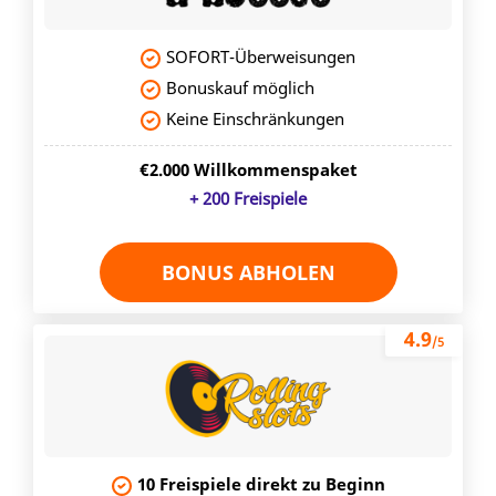
SOFORT-Überweisungen
Bonuskauf möglich
Keine Einschränkungen
€2.000 Willkommenspaket
+ 200 Freispiele
BONUS ABHOLEN
4.9
/5
10 Freispiele direkt zu Beginn