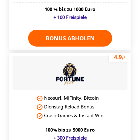
100 % bis zu 1000 Euro
+ 100 Freispiele
BONUS ABHOLEN
4.9
/5
Neosurf, MiFinity, Bitcoin
Dienstag-Reload Bonus
Crash-Games & Instant Win
100% bis zu 5000 Euro
+ 300 Freispiele