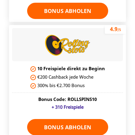
BONUS ABHOLEN
4.9
/5
10 Freispiele direkt zu Beginn
€200 Cashback jede Woche
300% bis €2.700 Bonus
Bonus Code: ROLLSPINS10
+ 310 Freispiele
BONUS ABHOLEN