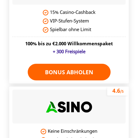
15% Casino-Cashback
VIP-Stufen-System
Spielbar ohne Limit
100% bis zu €2.000 Willkommenspaket
+ 300 Freispiele
BONUS ABHOLEN
4.6
/5
Keine Einschränkungen