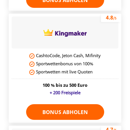
BONUS ABHOLEN
4.8
/5
CashtoCode, Jeton Cash, Mifinity
Sportwettenbonus von 100%
Sportwetten mit live Quoten
100 % bis zu 500 Euro
+ 200 Freispiele
BONUS ABHOLEN
4.7