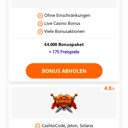
Ohne Einschränkungen
Live Casino Bonus
Viele Bonusaktionen
€4.000 Bonuspaket
+ 175 Freispiele
BONUS ABHOLEN
4.8
/5
CashtoCode, Jeton, Solana