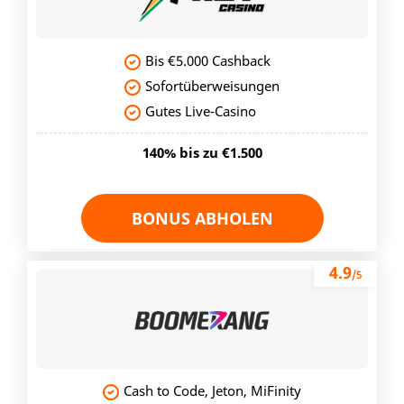
Bis €5.000 Cashback
Sofortüberweisungen
Gutes Live-Casino
140% bis zu €1.500
BONUS ABHOLEN
4.9
/5
Cash to Code, Jeton, MiFinity