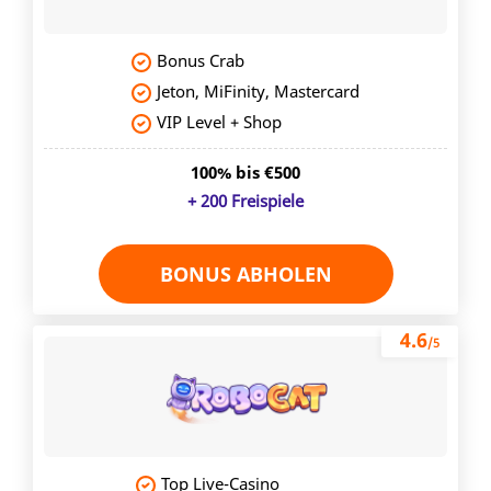
Bonus Crab
Jeton, MiFinity, Mastercard
VIP Level + Shop
100% bis €500
+ 200 Freispiele
BONUS ABHOLEN
4.6
/5
Top Live-Casino