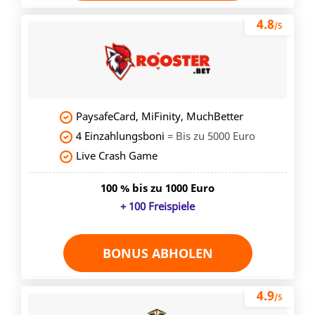
4.8
/5
PaysafeCard, MiFinity, MuchBetter
4 Einzahlungsboni
= Bis zu 5000 Euro
Live Crash Game
100 % bis zu 1000 Euro
+ 100 Freispiele
BONUS ABHOLEN
4.9
/5