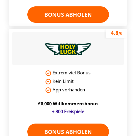
BONUS ABHOLEN
4.8
/5
Extrem viel Bonus
Kein Limit
App vorhanden
€6.000 Willkommensbonus
+ 300 Freispiele
BONUS ABHOLEN