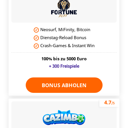
Neosurf, MiFinity, Bitcoin
Dienstag-Reload Bonus
Crash-Games & Instant Win
100% bis zu 5000 Euro
+ 300 Freispiele
BONUS ABHOLEN
4.7
/5