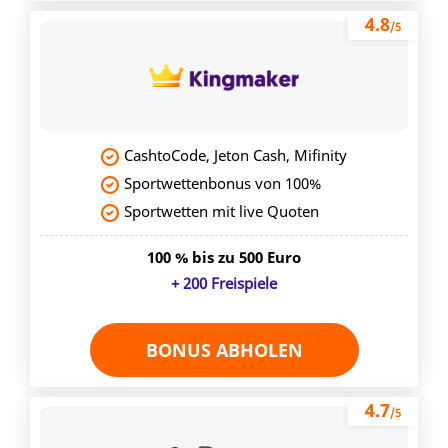
4.8
/5
CashtoCode, Jeton Cash, Mifinity
Sportwettenbonus von 100%
Sportwetten mit live Quoten
100 % bis zu 500 Euro
+ 200 Freispiele
BONUS ABHOLEN
4.7
/5