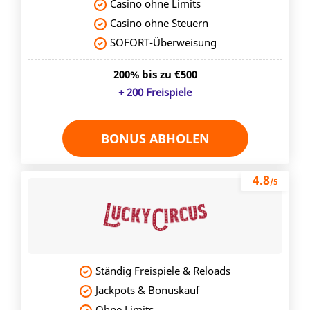
Casino ohne Limits
Casino ohne Steuern
SOFORT-Überweisung
200% bis zu €500
+ 200 Freispiele
BONUS ABHOLEN
4.8
/5
Ständig Freispiele & Reloads
Jackpots & Bonuskauf
Ohne Limits