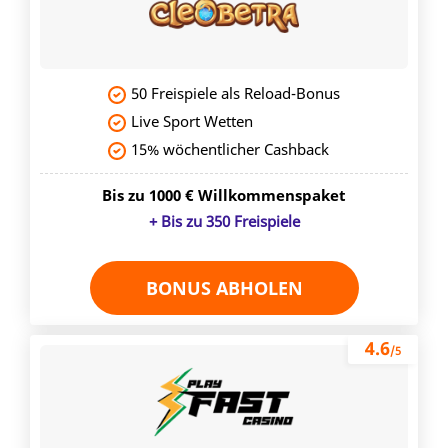
50 Freispiele als Reload-Bonus
Live Sport Wetten
15% wöchentlicher Cashback
Bis zu 1000 € Willkommenspaket
+ Bis zu 350 Freispiele
BONUS ABHOLEN
4.6
/5