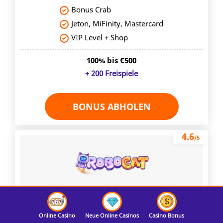
Bonus Crab
Jeton, MiFinity, Mastercard
VIP Level + Shop
100% bis €500
+ 200 Freispiele
BONUS ABHOLEN
4.6
/5
Top Live-Casino
Live Wetten verfügbar
Online Casino
Neue Online Casinos
Casino Bonus