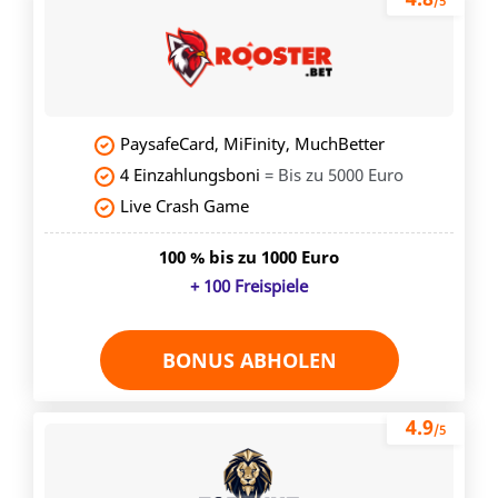
/5
PaysafeCard, MiFinity, MuchBetter
4 Einzahlungsboni
= Bis zu 5000 Euro
Live Crash Game
100 % bis zu 1000 Euro
+ 100 Freispiele
BONUS ABHOLEN
4.9
/5