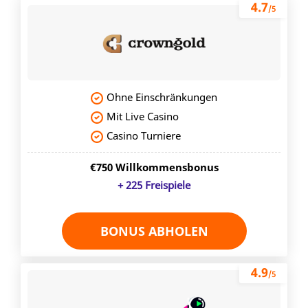
4.7
/5
Ohne Einschränkungen
Mit Live Casino
Casino Turniere
€750 Willkommensbonus
+ 225 Freispiele
BONUS ABHOLEN
4.9
/5