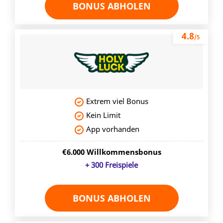
BONUS ABHOLEN
4.8
/5
Extrem viel Bonus
Kein Limit
App vorhanden
€6.000 Willkommensbonus
+ 300 Freispiele
BONUS ABHOLEN