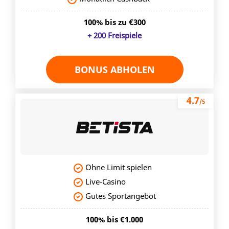
100% bis zu €300
+ 200 Freispiele
BONUS ABHOLEN
4.7
/5
Ohne Limit spielen
Live-Casino
Gutes Sportangebot
100% bis €1.000