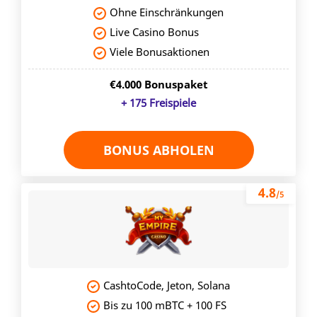
Ohne Einschränkungen
Live Casino Bonus
Viele Bonusaktionen
€4.000 Bonuspaket
+ 175 Freispiele
BONUS ABHOLEN
4.8
/5
CashtoCode, Jeton, Solana
Bis zu 100 mBTC + 100 FS