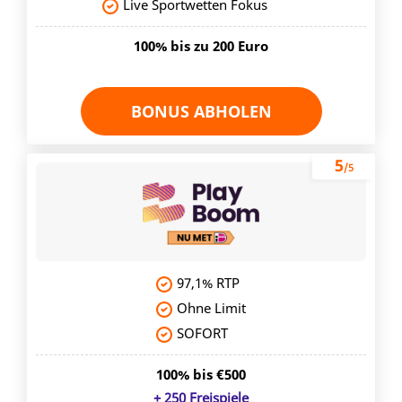
Live Sportwetten Fokus
100% bis zu 200 Euro
BONUS ABHOLEN
5
/5
97,1% RTP
Ohne Limit
SOFORT
100% bis €500
+ 250 Freispiele