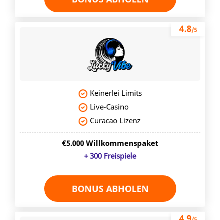
4.8
/5
Keinerlei Limits
Live-Casino
Curacao Lizenz
€5.000 Willkommenspaket
+ 300 Freispiele
BONUS ABHOLEN
4.9
/5