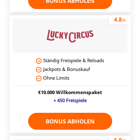
BONUS ABHOLEN
4.8
/5
Ständig Freispiele & Reloads
Jackpots & Bonuskauf
Ohne Limits
€10.000 Willkommenspaket
+ 450 Freispiele
BONUS ABHOLEN