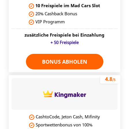
10 Freispiele im Mad Cars Slot
20% Cashback Bonus
VIP Programm
zusätzliche Freispiele bei Einzahlung
+ 50 Freispiele
BONUS ABHOLEN
4.8
/5
CashtoCode, Jeton Cash, Mifinity
Sportwettenbonus von 100%