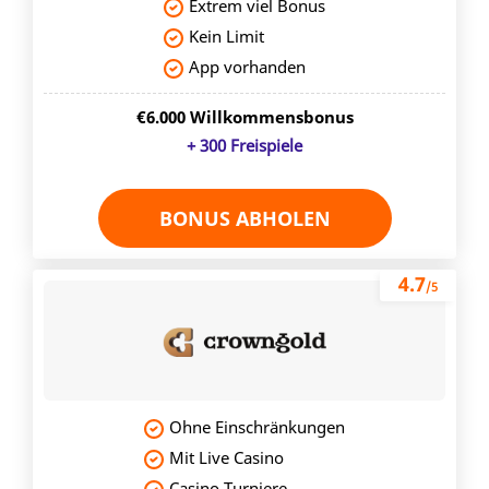
Extrem viel Bonus
Kein Limit
App vorhanden
€6.000 Willkommensbonus
+ 300 Freispiele
BONUS ABHOLEN
4.7
/5
Ohne Einschränkungen
Mit Live Casino
Casino Turniere