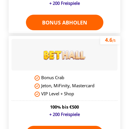
+ 200 Freispiele
BONUS ABHOLEN
4.6
/5
Bonus Crab
Jeton, MiFinity, Mastercard
VIP Level + Shop
100% bis €500
+ 200 Freispiele