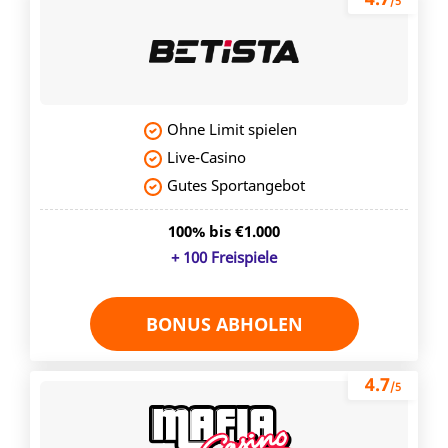
/5
Ohne Limit spielen
Live-Casino
Gutes Sportangebot
100% bis €1.000
+ 100 Freispiele
BONUS ABHOLEN
4.7
/5