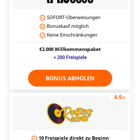
SOFORT-Überweisungen
Bonuskauf möglich
Keine Einschränkungen
€2.000 Willkommenspaket
+ 200 Freispiele
BONUS ABHOLEN
4.9
/5
10 Freispiele direkt zu Beginn