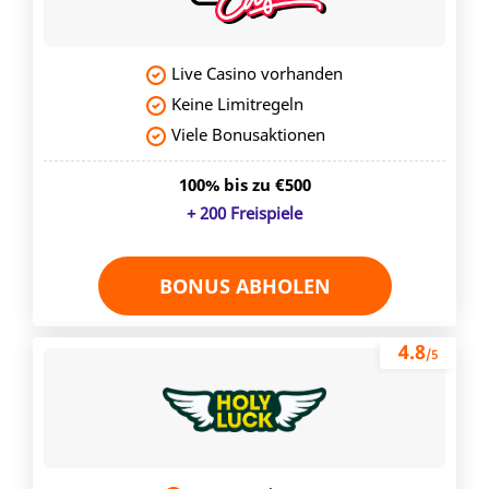
Live Casino vorhanden
Keine Limitregeln
Viele Bonusaktionen
100% bis zu €500
+ 200 Freispiele
BONUS ABHOLEN
4.8
/5