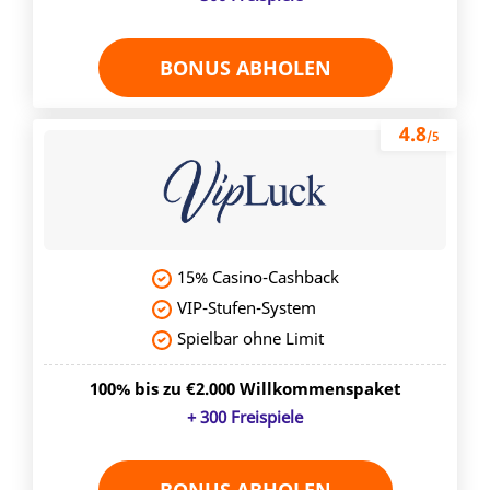
BONUS ABHOLEN
4.8
/5
15% Casino-Cashback
VIP-Stufen-System
Spielbar ohne Limit
100% bis zu €2.000 Willkommenspaket
+ 300 Freispiele