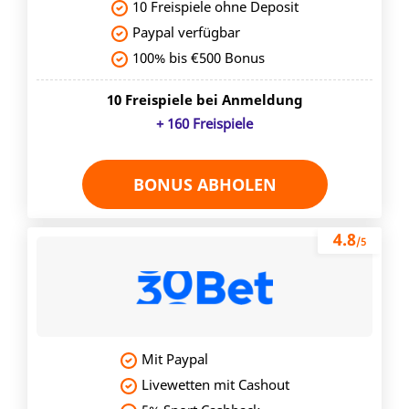
10 Freispiele ohne Deposit
Paypal verfügbar
100% bis €500 Bonus
10 Freispiele bei Anmeldung
+ 160 Freispiele
BONUS ABHOLEN
4.8
/5
Mit Paypal
Livewetten mit Cashout