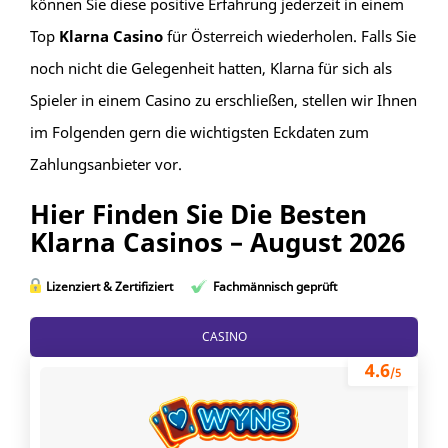
können Sie diese positive Erfahrung jederzeit in einem
Top
Klarna Casino
für Österreich wiederholen. Falls Sie
noch nicht die Gelegenheit hatten, Klarna für sich als
Spieler in einem Casino zu erschließen, stellen wir Ihnen
im Folgenden gern die wichtigsten Eckdaten zum
Zahlungsanbieter vor.
Hier Finden Sie Die Besten
Klarna Casinos – August 2026
Lizenziert & Zertifiziert
Fachmännisch geprüft
CASINO
4.6
/5