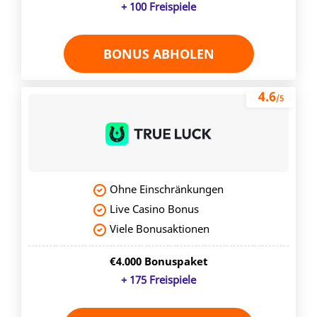
+ 100 Freispiele
BONUS ABHOLEN
4.6
/5
Ohne Einschränkungen
Live Casino Bonus
Viele Bonusaktionen
€4.000 Bonuspaket
+ 175 Freispiele