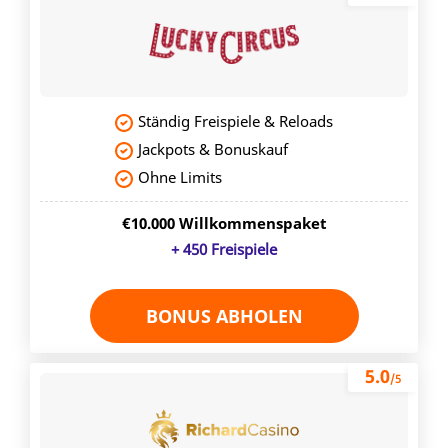
Ständig Freispiele & Reloads
Jackpots & Bonuskauf
Ohne Limits
€10.000 Willkommenspaket
+ 450 Freispiele
BONUS ABHOLEN
5.0
/5