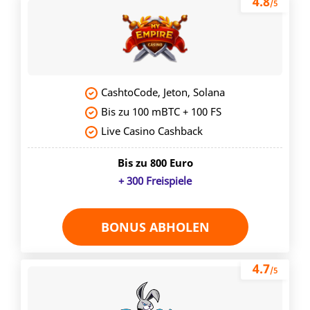
4.8
/5
CashtoCode, Jeton, Solana
Bis zu 100 mBTC + 100 FS
Live Casino Cashback
Bis zu 800 Euro
+ 300 Freispiele
BONUS ABHOLEN
4.7
/5