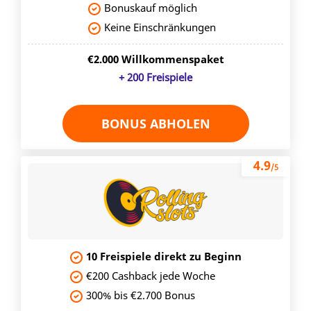
Bonuskauf möglich
Keine Einschränkungen
€2.000 Willkommenspaket
+ 200 Freispiele
BONUS ABHOLEN
4.9
/5
10 Freispiele direkt zu Beginn
€200 Cashback jede Woche
300% bis €2.700 Bonus