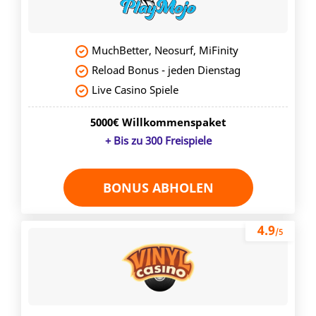
MuchBetter, Neosurf, MiFinity
Reload Bonus - jeden Dienstag
Live Casino Spiele
5000€ Willkommenspaket
+ Bis zu 300 Freispiele
BONUS ABHOLEN
4.9
/5