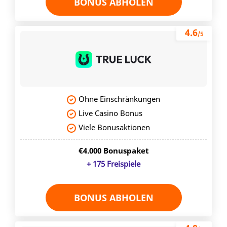
BONUS ABHOLEN
4.6
/5
Ohne Einschränkungen
Live Casino Bonus
Viele Bonusaktionen
€4.000 Bonuspaket
+ 175 Freispiele
BONUS ABHOLEN