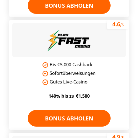
BONUS ABHOLEN
4.6
/5
Bis €5.000 Cashback
Sofortüberweisungen
Gutes Live-Casino
140% bis zu €1.500
BONUS ABHOLEN
4.9
/5