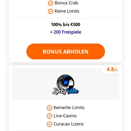
Bonus Crab
Keine Limits
100% bis €500
+ 200 Freispiele
BONUS ABHOLEN
4.8
/5
Keinerlei Limits
Live-Casino
Curacao Lizenz