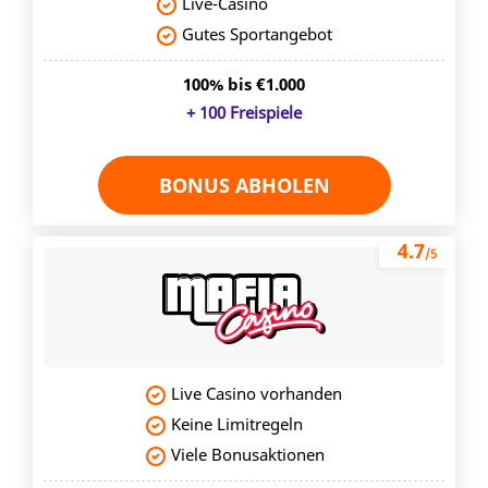
Live-Casino
Gutes Sportangebot
100% bis €1.000
+ 100 Freispiele
BONUS ABHOLEN
4.7
/5
Live Casino vorhanden
Keine Limitregeln
Viele Bonusaktionen