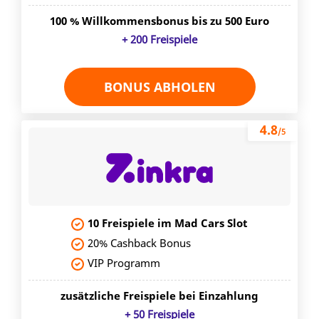
100 % Willkommensbonus bis zu 500 Euro
+ 200 Freispiele
BONUS ABHOLEN
4.8
/5
10 Freispiele im Mad Cars Slot
20% Cashback Bonus
VIP Programm
zusätzliche Freispiele bei Einzahlung
+ 50 Freispiele