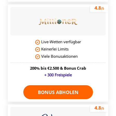
4.8
/5
Live-Wetten verfügbar
Keinerlei Limits
Viele Bonusaktionen
200% bis €2.500 & Bonus Crab
+ 300 Freispiele
BONUS ABHOLEN
4.8
/5