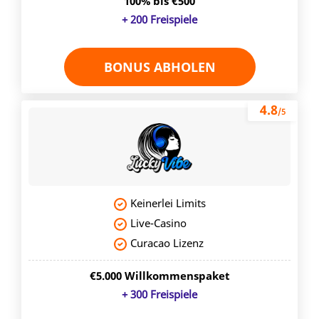
100% bis €500
+ 200 Freispiele
BONUS ABHOLEN
4.8
/5
Keinerlei Limits
Live-Casino
Curacao Lizenz
€5.000 Willkommenspaket
+ 300 Freispiele