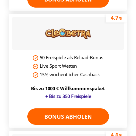
4.7
/5
50 Freispiele als Reload-Bonus
Live Sport Wetten
15% wöchentlicher Cashback
Bis zu 1000 € Willkommenspaket
+ Bis zu 350 Freispiele
BONUS ABHOLEN
4.6
/5