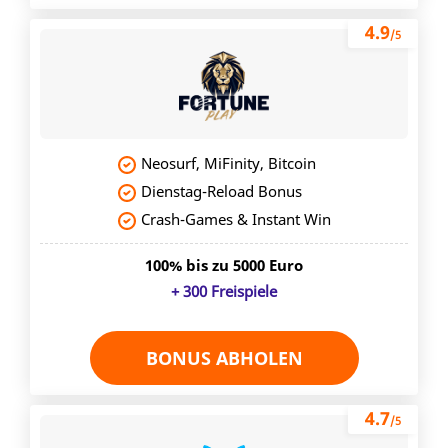
4.9
/5
Neosurf, MiFinity, Bitcoin
Dienstag-Reload Bonus
Crash-Games & Instant Win
100% bis zu 5000 Euro
+ 300 Freispiele
BONUS ABHOLEN
4.7
/5