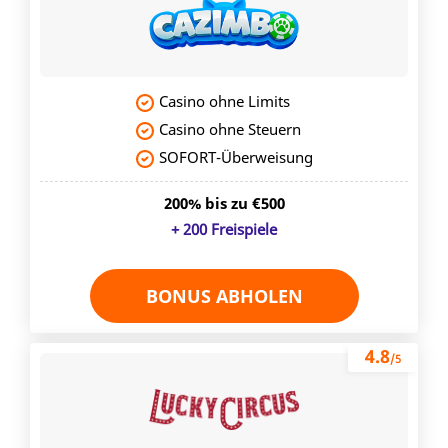
Casino ohne Limits
Casino ohne Steuern
SOFORT-Überweisung
200% bis zu €500
+ 200 Freispiele
BONUS ABHOLEN
4.8
/5