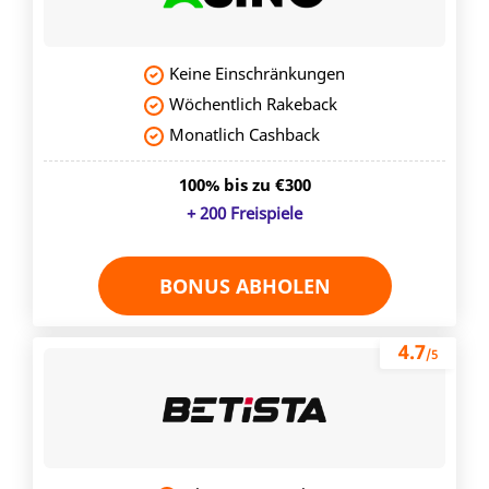
Keine Einschränkungen
Wöchentlich Rakeback
Monatlich Cashback
100% bis zu €300
+ 200 Freispiele
BONUS ABHOLEN
4.7
/5