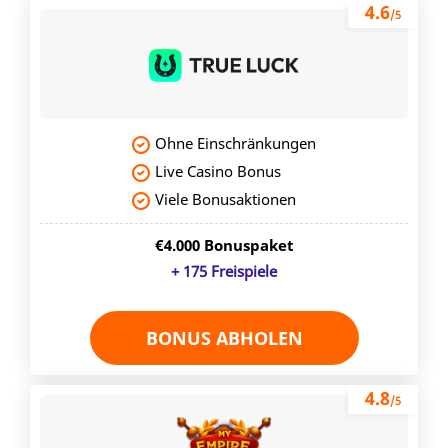
4.6
/5
Ohne Einschränkungen
Live Casino Bonus
Viele Bonusaktionen
€4.000 Bonuspaket
+ 175 Freispiele
BONUS ABHOLEN
4.8
/5