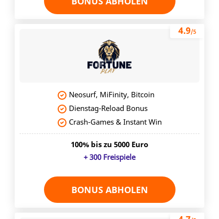
BONUS ABHOLEN
4.9
/5
Neosurf, MiFinity, Bitcoin
Dienstag-Reload Bonus
Crash-Games & Instant Win
100% bis zu 5000 Euro
+ 300 Freispiele
BONUS ABHOLEN