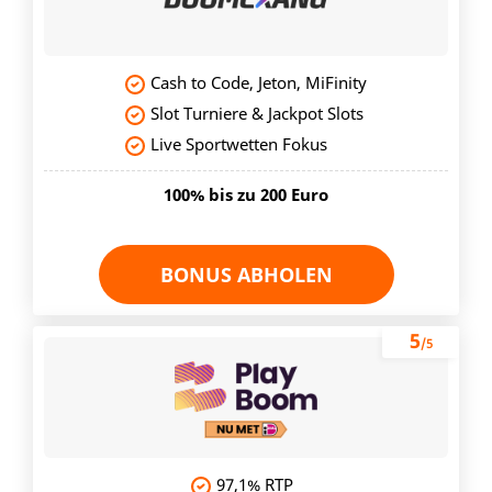
Cash to Code, Jeton, MiFinity
Slot Turniere & Jackpot Slots
Live Sportwetten Fokus
100% bis zu 200 Euro
BONUS ABHOLEN
5
/5
97,1% RTP