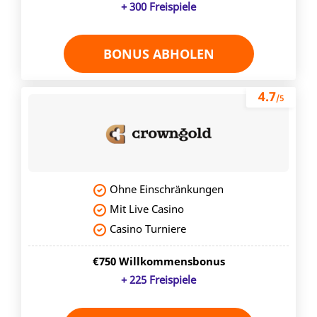
+ 300 Freispiele
BONUS ABHOLEN
4.7
/5
Ohne Einschränkungen
Mit Live Casino
Casino Turniere
€750 Willkommensbonus
+ 225 Freispiele