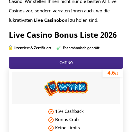
Casino. Wir stellen Ihnen nicht nur die besten AT Live
Casinos vor, sondern verraten Ihnen auch, wo die
lukrativsten
Live Casinoboni
zu holen sind.
Live Casino Bonus Liste 2026
Lizenziert & Zertifiziert
Fachmännisch geprüft
CASINO
4.6
/5
15% Cashback
Bonus Crab
Keine Limits