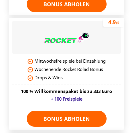
BONUS ABHOLEN
4.9
/5
Mittwochsfreispiele bei Einzahlung
Wochenende Rocket Rolad Bonus
Drops & Wins
100 % Willkommenspaket bis zu 333 Euro
+ 100 Freispiele
BONUS ABHOLEN