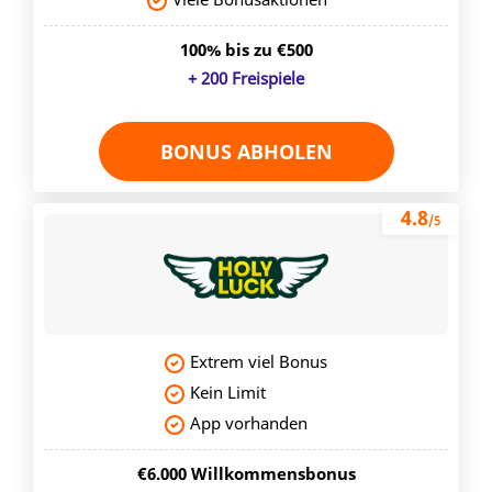
100% bis zu €500
+ 200 Freispiele
BONUS ABHOLEN
4.8
/5
Extrem viel Bonus
Kein Limit
App vorhanden
€6.000 Willkommensbonus