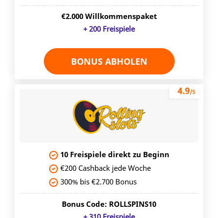
€2.000 Willkommenspaket
+ 200 Freispiele
BONUS ABHOLEN
4.9
/5
10 Freispiele direkt zu Beginn
€200 Cashback jede Woche
300% bis €2.700 Bonus
Bonus Code: ROLLSPINS10
+ 310 Freispiele