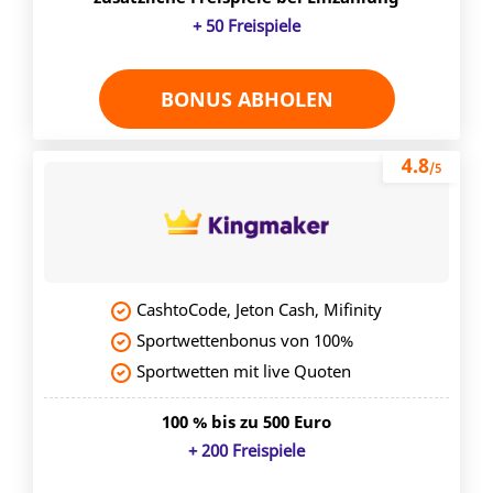
+ 50 Freispiele
BONUS ABHOLEN
4.8
/5
CashtoCode, Jeton Cash, Mifinity
Sportwettenbonus von 100%
Sportwetten mit live Quoten
100 % bis zu 500 Euro
+ 200 Freispiele