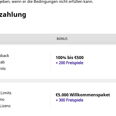
geben, wenn er die Bedingungen nicht erfüllen kann.
nzahlung
BONUS
hback
100% bis €500
rab
+ 200 Freispiele
mits
 Limits
€5.000 Willkommenspaket
ino
+ 300 Freispiele
Lizenz