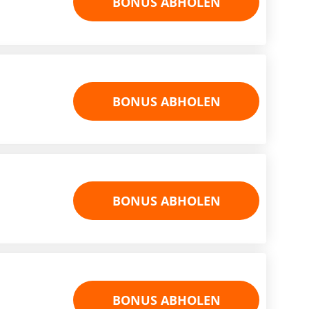
BONUS ABHOLEN
BONUS ABHOLEN
BONUS ABHOLEN
BONUS ABHOLEN