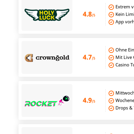
Extrem v
4.8
Kein Lim
/5
App vor
Ohne Ei
4.7
Mit Live
/5
Casino T
Mittwoch
4.9
Wochene
/5
Drops &