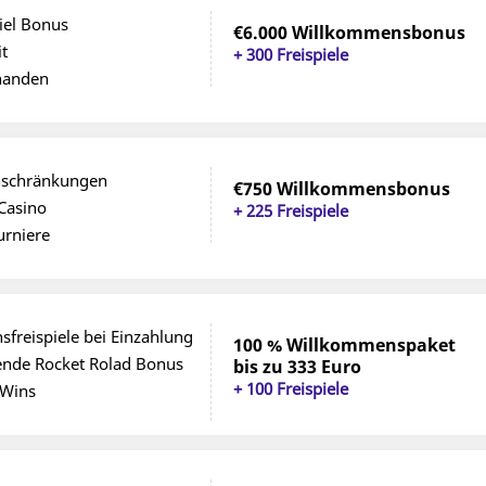
iel Bonus
€6.000 Willkommensbonus
it
+ 300 Freispiele
handen
nschränkungen
€750 Willkommensbonus
 Casino
+ 225 Freispiele
urniere
sfreispiele bei Einzahlung
100 % Willkommenspaket
nde Rocket Rolad Bonus
bis zu 333 Euro
+ 100 Freispiele
 Wins