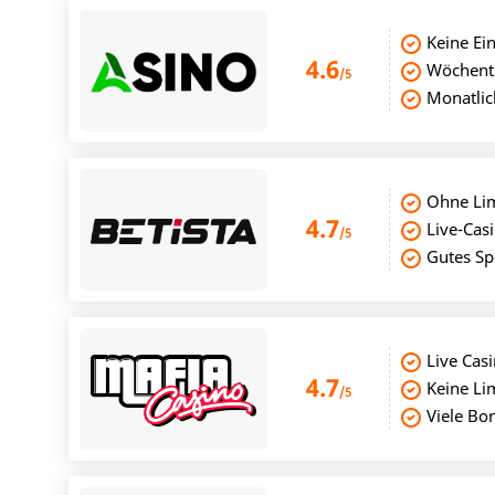
Keine Ei
4.6
Wöchentl
/5
Monatlic
Ohne Lim
4.7
Live-Cas
/5
Gutes Sp
Live Cas
4.7
Keine Li
/5
Viele Bo