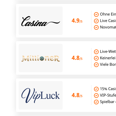
Ohne Ein
4.9
Live Cas
/5
Novomat
Live-Wet
4.8
Keinerlei
/5
Viele Bo
15% Cas
4.8
VIP-Stuf
/5
Spielbar