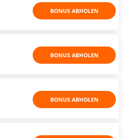
BONUS ABHOLEN
BONUS ABHOLEN
BONUS ABHOLEN