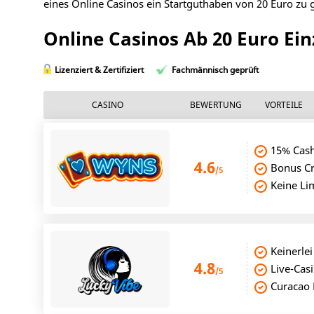
eines Online Casinos ein Startguthaben von 20 Euro zu 
Online Casinos Ab 20 Euro Ei
Lizenziert & Zertifiziert
Fachmännisch geprüft
CASINO
BEWERTUNG
VORTEILE
15% Cas
4.6
Bonus C
/5
Keine Li
Keinerlei
4.8
Live-Cas
/5
Curacao 