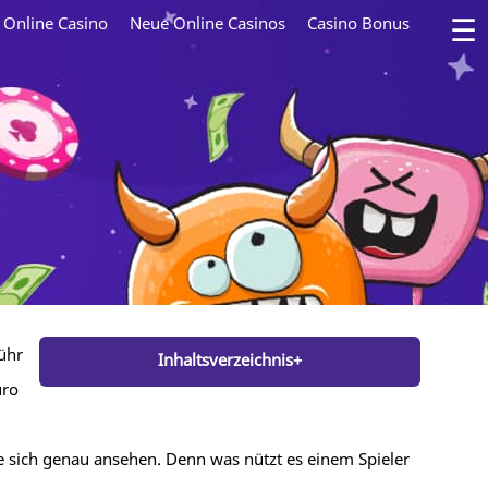
☰
Online Casino
Neue Online Casinos
Casino Bonus
ühr
Inhaltsverzeichnis+
uro
Online Casinos ab 20 Euro Einzahlung
Alles wichtige zum – Online Casino 20 Euro Einzahlung
Im Online Casino 20 Euro Einzahlung optimal nutzen
Im Online Casino 20 Euro Einzahlung leisten – oder gar noch weniger
20 Euro Mindesteinzahlung Casino – mit diesen Methoden
Angebot im Online Casino 20 Euro Einzahlung
Verantwortungsbewusst spielen mit 20 Euro Mindesteinzahlung
Welche Angebote können Sie in den Online Casinos mit 20 Euro Einzahlung erwarten?
Fazit zum Online Casino 20 Euro Einzahlung
FAQ
e sich genau ansehen. Denn was nützt es einem Spieler