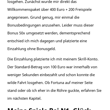
losgehen. Zunächst wurde mir direkt das
Willkommenspaket über 400 Euro + 200 Freispiele
angepriesen. Grund genug, mir einmal die
Bonusbedingungen anzusehen. Leider muss dieser
Bonus 50x umgesetzt werden, dementsprechend
entschied ich mich dagegen und platzierte eine
Einzahlung ohne Bonusgeld.
Die Einzahlung platzierte ich mit meinem Skrill-Konto.
Der Standard-Betrag von 100 Euro war innerhalb von
weniger Sekunden einbezahlt und schon konnte die
wilde Fahrt losgehen. Ob Fortuna auf meiner Seite
stand oder ob ich eher in die Röhre guckte, erfahren Sie
im nächsten Kapitel.