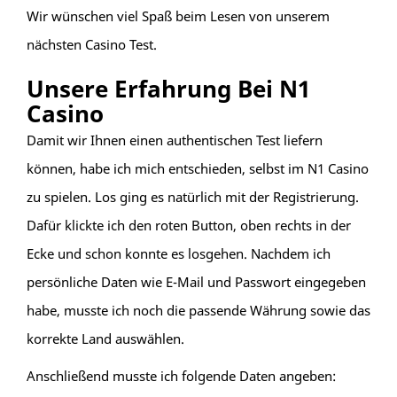
Wir wünschen viel Spaß beim Lesen von unserem
nächsten Casino Test.
Unsere Erfahrung Bei N1
Casino
Damit wir Ihnen einen authentischen Test liefern
können, habe ich mich entschieden, selbst im N1 Casino
zu spielen. Los ging es natürlich mit der Registrierung.
Dafür klickte ich den roten Button, oben rechts in der
Ecke und schon konnte es losgehen. Nachdem ich
persönliche Daten wie E-Mail und Passwort eingegeben
habe, musste ich noch die passende Währung sowie das
korrekte Land auswählen.
Anschließend musste ich folgende Daten angeben: