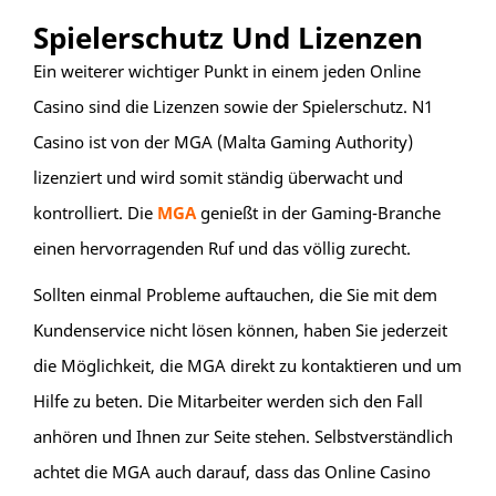
Spielerschutz Und Lizenzen
Ein weiterer wichtiger Punkt in einem jeden Online
Casino sind die Lizenzen sowie der Spielerschutz. N1
Casino ist von der MGA (Malta Gaming Authority)
lizenziert und wird somit ständig überwacht und
kontrolliert. Die
MGA
genießt in der Gaming-Branche
einen hervorragenden Ruf und das völlig zurecht.
Sollten einmal Probleme auftauchen, die Sie mit dem
Kundenservice nicht lösen können, haben Sie jederzeit
die Möglichkeit, die MGA direkt zu kontaktieren und um
Hilfe zu beten. Die Mitarbeiter werden sich den Fall
anhören und Ihnen zur Seite stehen. Selbstverständlich
achtet die MGA auch darauf, dass das Online Casino