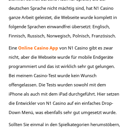
deutschen Sprache nicht mächtig sind, hat N1 Casino
ganze Arbeit geleistet, die Webseite wurde komplett in
folgende Sprachen einwandfrei übersetzt: Englisch,
Finnisch, Russisch, Norwegisch, Polnisch, Französisch.
Eine
Online Casino App
von N1 Casino gibt es zwar
nicht, aber die Webseite wurde für mobile Endgeräte
programmiert und das ist wirklich sehr gut gelungen.
Bei meinem Casino-Test wurde kein Wunsch
offengelassen. Die Tests wurden sowohl mit dem
iPhone als auch mit dem iPad durchgeführt. Hier setzen
die Entwickler von N1 Casino auf ein einfaches Drop-
Down Menü, was ebenfalls sehr gut umgesetzt wurde.
Sollten Sie einmal in den Spielkategorien herumstöbern,