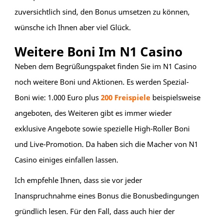
zuversichtlich sind, den Bonus umsetzen zu können,
wünsche ich Ihnen aber viel Glück.
Weitere Boni Im N1 Casino
Neben dem Begrüßungspaket finden Sie im N1 Casino
noch weitere Boni und Aktionen. Es werden Spezial-
Boni wie: 1.000 Euro plus
200 Freispiele
beispielsweise
angeboten, des Weiteren gibt es immer wieder
exklusive Angebote sowie spezielle High-Roller Boni
und Live-Promotion. Da haben sich die Macher von N1
Casino einiges einfallen lassen.
Ich empfehle Ihnen, dass sie vor jeder
Inanspruchnahme eines Bonus die Bonusbedingungen
gründlich lesen. Für den Fall, dass auch hier der