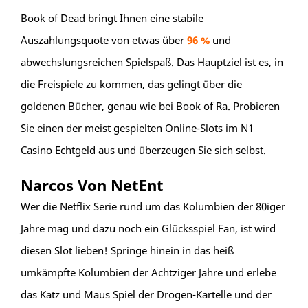
Book of Dead bringt Ihnen eine stabile
Auszahlungsquote von etwas über
96 %
und
abwechslungsreichen Spielspaß. Das Hauptziel ist es, in
die Freispiele zu kommen, das gelingt über die
goldenen Bücher, genau wie bei Book of Ra. Probieren
Sie einen der meist gespielten Online-Slots im N1
Casino Echtgeld aus und überzeugen Sie sich selbst.
Narcos Von NetEnt
Wer die Netflix Serie rund um das Kolumbien der 80iger
Jahre mag und dazu noch ein Glücksspiel Fan, ist wird
diesen Slot lieben! Springe hinein in das heiß
umkämpfte Kolumbien der Achtziger Jahre und erlebe
das Katz und Maus Spiel der Drogen-Kartelle und der