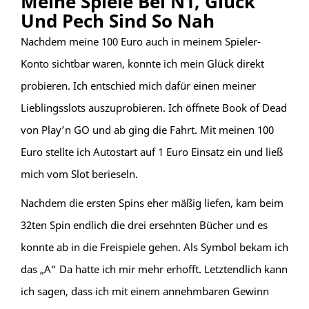
Meine Spiele Bei N1, Glück
Und Pech Sind So Nah
Nachdem meine 100 Euro auch in meinem Spieler-
Konto sichtbar waren, konnte ich mein Glück direkt
probieren. Ich entschied mich dafür einen meiner
Lieblingsslots auszuprobieren. Ich öffnete Book of Dead
von Play’n GO und ab ging die Fahrt. Mit meinen 100
Euro stellte ich Autostart auf 1 Euro Einsatz ein und ließ
mich vom Slot berieseln.
Nachdem die ersten Spins eher mäßig liefen, kam beim
32ten Spin endlich die drei ersehnten Bücher und es
konnte ab in die Freispiele gehen. Als Symbol bekam ich
das „A“ Da hatte ich mir mehr erhofft. Letztendlich kann
ich sagen, dass ich mit einem annehmbaren Gewinn