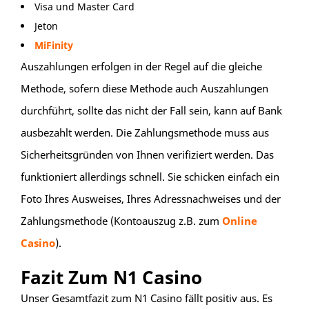
Visa und Master Card
Jeton
MiFinity
Auszahlungen erfolgen in der Regel auf die gleiche
Methode, sofern diese Methode auch Auszahlungen
durchführt, sollte das nicht der Fall sein, kann auf Bank
ausbezahlt werden. Die Zahlungsmethode muss aus
Sicherheitsgründen von Ihnen verifiziert werden. Das
funktioniert allerdings schnell. Sie schicken einfach ein
Foto Ihres Ausweises, Ihres Adressnachweises und der
Zahlungsmethode (Kontoauszug z.B. zum
Online
Casino
).
Fazit Zum N1 Casino
Unser Gesamtfazit zum N1 Casino fällt positiv aus. Es