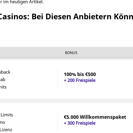
r im heutigen Artikel.
Casinos: Bei Diesen Anbietern Kön
BONUS
hback
100% bis €500
rab
+ 200 Freispiele
mits
 Limits
€5.000 Willkommenspaket
ino
+ 300 Freispiele
Lizenz