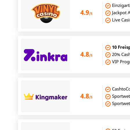
Einzigar
4.9
Jackpot 
/5
Live Cas
10 Freis
4.8
20% Cas
/5
VIP Pro
CashtoCo
4.8
Sportwe
/5
Sportwet