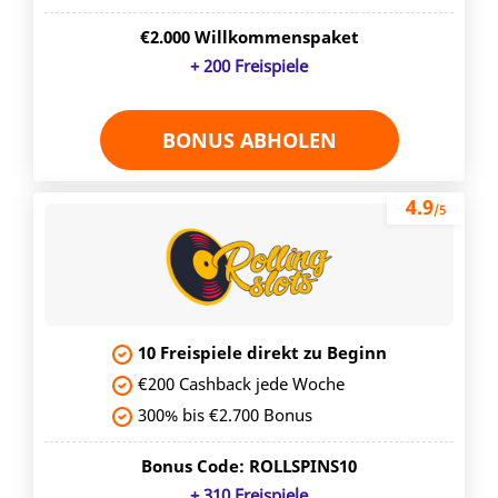
€2.000 Willkommenspaket
+ 200 Freispiele
BONUS ABHOLEN
4.9
/5
10 Freispiele direkt zu Beginn
€200 Cashback jede Woche
300% bis €2.700 Bonus
Bonus Code: ROLLSPINS10
+ 310 Freispiele