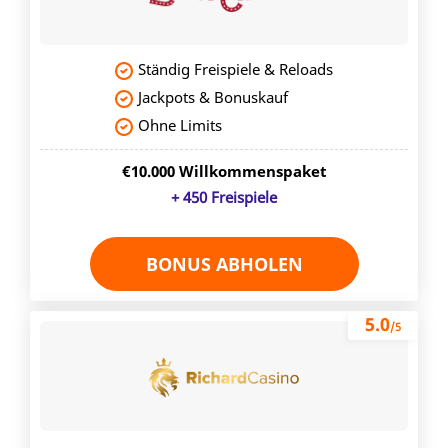
Ständig Freispiele & Reloads
Jackpots & Bonuskauf
Ohne Limits
€10.000 Willkommenspaket
+ 450 Freispiele
BONUS ABHOLEN
5.0
/5