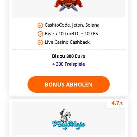
CashtoCode, Jeton, Solana
Bis zu 100 mBTC + 100 FS
Live Casino Cashback
Bis zu 800 Euro
+ 300 Freispiele
BONUS ABHOLEN
4.7
/5