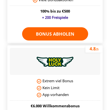
100% bis zu €500
+ 200 Freispiele
BONUS ABHOLEN
4.8
/5
Extrem viel Bonus
Kein Limit
App vorhanden
€6.000 Willkommensbonus