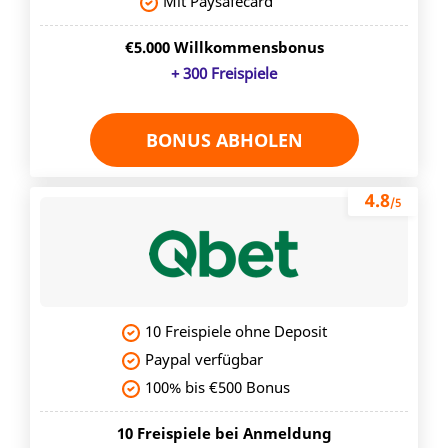
Mit Paysafecard
€5.000 Willkommensbonus
+ 300 Freispiele
BONUS ABHOLEN
4.8
/5
10 Freispiele ohne Deposit
Paypal verfügbar
100% bis €500 Bonus
10 Freispiele bei Anmeldung