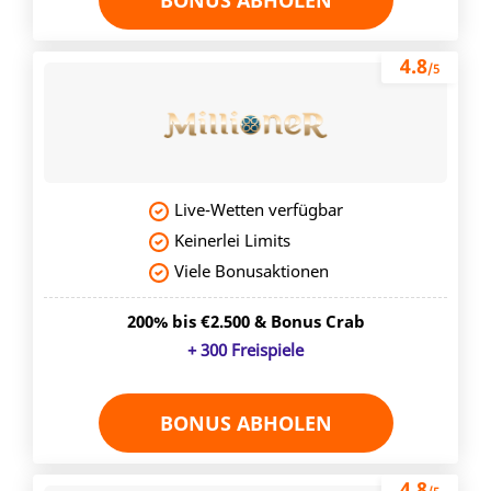
BONUS ABHOLEN
4.8
/5
Live-Wetten verfügbar
Keinerlei Limits
Viele Bonusaktionen
200% bis €2.500 & Bonus Crab
+ 300 Freispiele
BONUS ABHOLEN
4.8