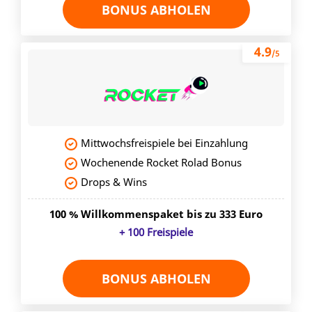
BONUS ABHOLEN
4.9
/5
Mittwochsfreispiele bei Einzahlung
Wochenende Rocket Rolad Bonus
Drops & Wins
100 % Willkommenspaket bis zu 333 Euro
+ 100 Freispiele
BONUS ABHOLEN