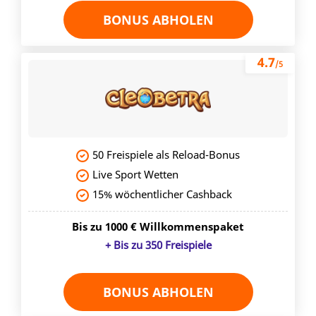
BONUS ABHOLEN
4.7
/5
50 Freispiele als Reload-Bonus
Live Sport Wetten
15% wöchentlicher Cashback
Bis zu 1000 € Willkommenspaket
+ Bis zu 350 Freispiele
BONUS ABHOLEN