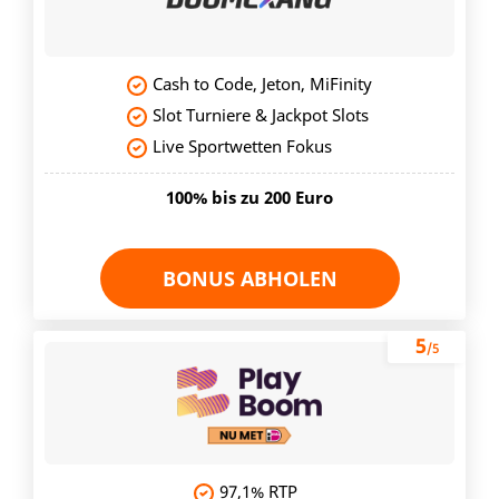
Cash to Code, Jeton, MiFinity
Slot Turniere & Jackpot Slots
Live Sportwetten Fokus
100% bis zu 200 Euro
BONUS ABHOLEN
5
/5
97,1% RTP