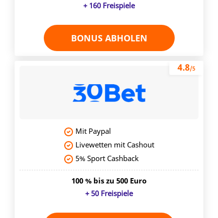
+ 160 Freispiele
BONUS ABHOLEN
4.8
/5
Mit Paypal
Livewetten mit Cashout
5% Sport Cashback
100 % bis zu 500 Euro
+ 50 Freispiele