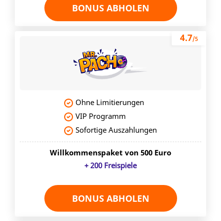
BONUS ABHOLEN
4.7
/5
Ohne Limitierungen
VIP Programm
Sofortige Auszahlungen
Willkommenspaket von 500 Euro
+ 200 Freispiele
BONUS ABHOLEN