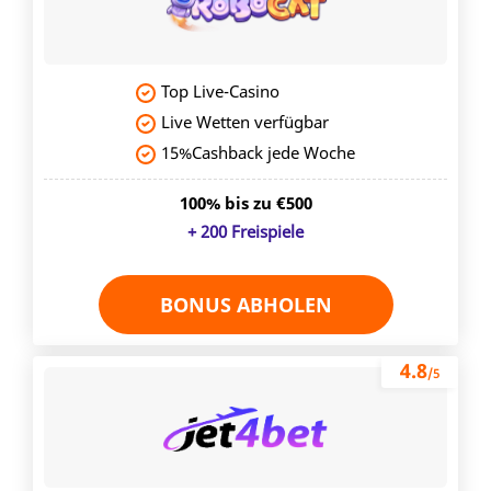
Top Live-Casino
Live Wetten verfügbar
15%Cashback jede Woche
100% bis zu €500
+ 200 Freispiele
BONUS ABHOLEN
4.8
/5