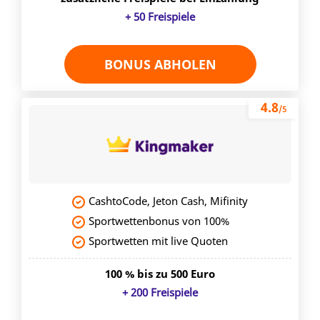
+ 50 Freispiele
BONUS ABHOLEN
4.8
/5
CashtoCode, Jeton Cash, Mifinity
Sportwettenbonus von 100%
Sportwetten mit live Quoten
100 % bis zu 500 Euro
+ 200 Freispiele