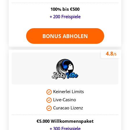
100% bis €500
+ 200 Freispiele
BONUS ABHOLEN
4.8
/5
Keinerlei Limits
Live-Casino
Curacao Lizenz
€5.000 Willkommenspaket
+ 300 Freispiele