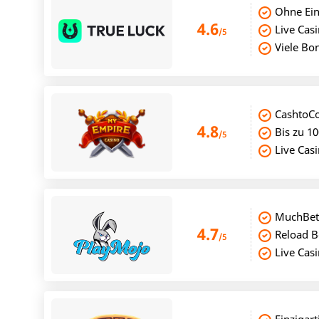
Ohne Ei
4.6
Live Cas
/5
Viele Bo
CashtoCo
4.8
Bis zu 1
/5
Live Cas
MuchBett
4.7
Reload B
/5
Live Casi