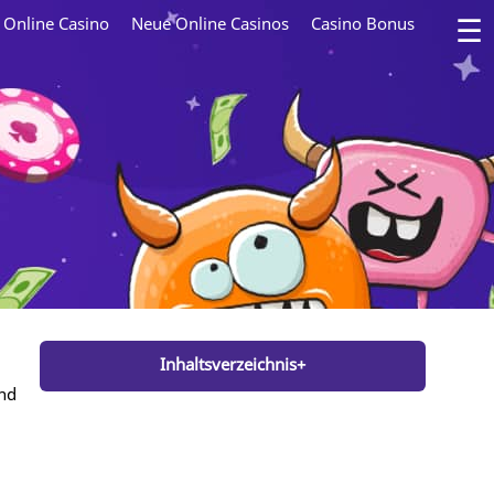
☰
Online Casino
Neue Online Casinos
Casino Bonus
Inhaltsverzeichnis+
ind
Die besten Pragmatic Play Casinos in Österreich
Mobile Version von Pragmatic Play
Geschichte zu Pragmatic Play
Pragmatic Play Spielautomaten
Der Kundensupport
Wie fair sind die Auszahlungsquoten?
Fazit
Abschließende Worte
FAQ