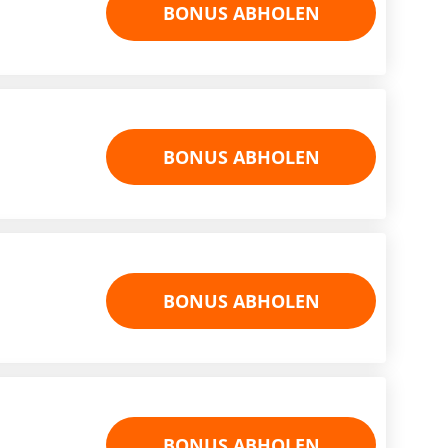
BONUS ABHOLEN
BONUS ABHOLEN
BONUS ABHOLEN
BONUS ABHOLEN