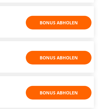
BONUS ABHOLEN
BONUS ABHOLEN
BONUS ABHOLEN