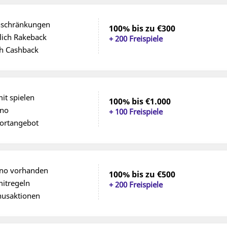
nschränkungen
100% bis zu €300
ich Rakeback
+ 200 Freispiele
h Cashback
it spielen
100% bis €1.000
ino
+ 100 Freispiele
ortangebot
ino vorhanden
100% bis zu €500
mitregeln
+ 200 Freispiele
nusaktionen