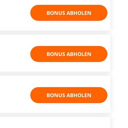
BONUS ABHOLEN
BONUS ABHOLEN
BONUS ABHOLEN