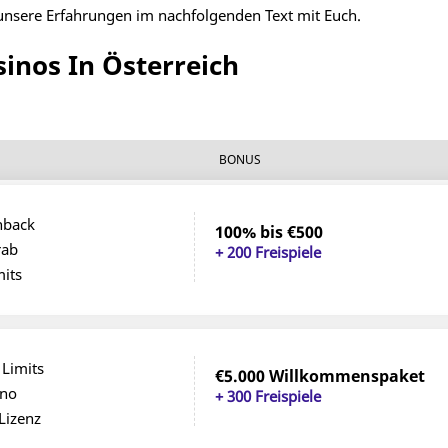
 unsere Erfahrungen im nachfolgenden Text mit Euch.
inos In Österreich
BONUS
hback
100% bis €500
rab
+ 200 Freispiele
mits
 Limits
€5.000 Willkommenspaket
ino
+ 300 Freispiele
Lizenz