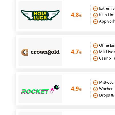
Extrem v
4.8
Kein Lim
/5
App vor
Ohne Ei
4.7
Mit Live
/5
Casino T
Mittwoch
4.9
Wochene
/5
Drops &