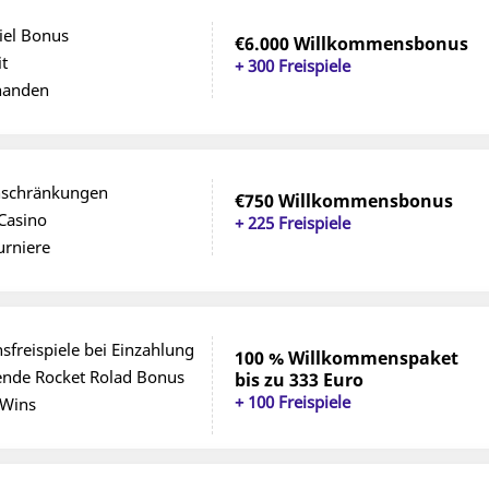
iel Bonus
€6.000 Willkommensbonus
it
+ 300 Freispiele
handen
nschränkungen
€750 Willkommensbonus
 Casino
+ 225 Freispiele
urniere
sfreispiele bei Einzahlung
100 % Willkommenspaket
nde Rocket Rolad Bonus
bis zu 333 Euro
+ 100 Freispiele
 Wins