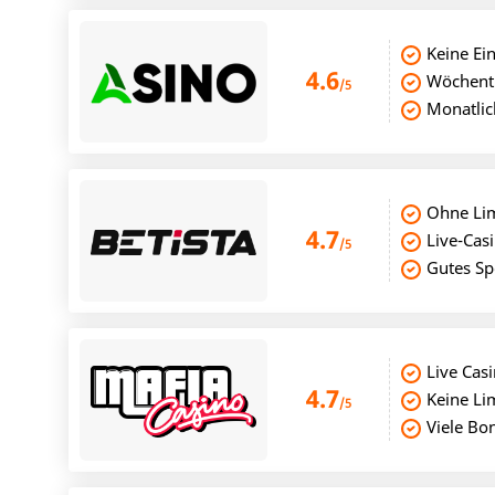
Keine Ei
4.6
Wöchentl
/5
Monatlic
Ohne Lim
4.7
Live-Cas
/5
Gutes Sp
Live Cas
4.7
Keine Li
/5
Viele Bo