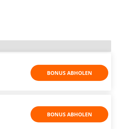
BONUS ABHOLEN
BONUS ABHOLEN