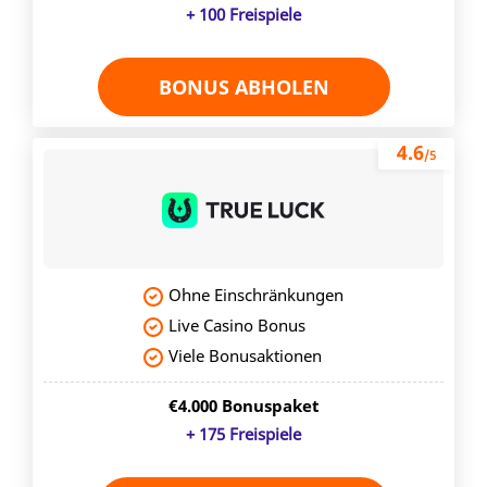
+ 100 Freispiele
BONUS ABHOLEN
4.6
/5
Ohne Einschränkungen
Live Casino Bonus
Viele Bonusaktionen
€4.000 Bonuspaket
+ 175 Freispiele