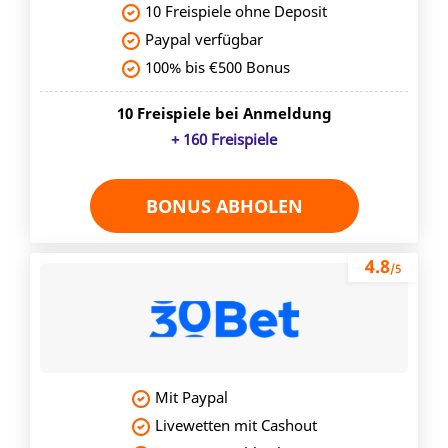
10 Freispiele ohne Deposit
Paypal verfügbar
100% bis €500 Bonus
10 Freispiele bei Anmeldung
+ 160 Freispiele
BONUS ABHOLEN
4.8
/5
Mit Paypal
Livewetten mit Cashout