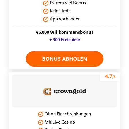
Extrem viel Bonus
Kein Limit
App vorhanden
€6.000 Willkommensbonus
+ 300 Freispiele
BONUS ABHOLEN
4.7
/5
Ohne Einschränkungen
Mit Live Casino