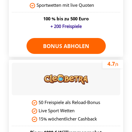
Sportwetten mit live Quoten
100 % bis zu 500 Euro
+ 200 Freispiele
BONUS ABHOLEN
4.7
/5
50 Freispiele als Reload-Bonus
Live Sport Wetten
15% wöchentlicher Cashback