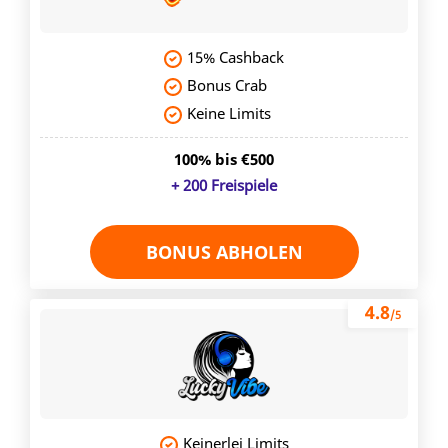
15% Cashback
Bonus Crab
Keine Limits
100% bis €500
+ 200 Freispiele
BONUS ABHOLEN
4.8
/5
Keinerlei Limits