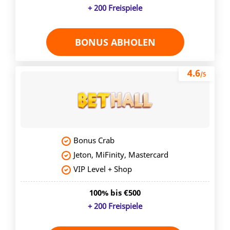
+ 200 Freispiele
BONUS ABHOLEN
4.6
/5
Bonus Crab
Jeton, MiFinity, Mastercard
VIP Level + Shop
100% bis €500
+ 200 Freispiele