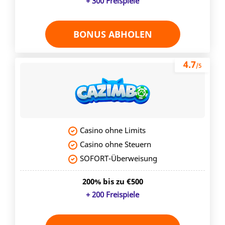
+ 300 Freispiele
BONUS ABHOLEN
4.7
/5
Casino ohne Limits
Casino ohne Steuern
SOFORT-Überweisung
200% bis zu €500
+ 200 Freispiele