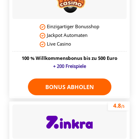
Einzigartiger Bonusshop
Jackpot Automaten
Live Casino
100 % Willkommensbonus bis zu 500 Euro
+ 200 Freispiele
BONUS ABHOLEN
4.8
/5