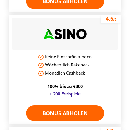
BONUS ABHOLEN
4.6
/5
Keine Einschränkungen
Wöchentlich Rakeback
Monatlich Cashback
100% bis zu €300
+ 200 Freispiele
BONUS ABHOLEN