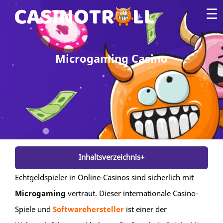
☰
Microgaming Casino
Inhaltsverzeichnis+
Microgaming Casino
Allgemeines
Warum sollte man sich für Slotautomaten von Microgaming entscheiden?
Die Geschichte hinter Microgaming
Die Spiele von Microgaming
Kundensupport und Fazit
FAQ
Echtgeldspieler in Online-Casinos sind sicherlich mit
Microgaming
vertraut. Dieser internationale Casino-
Spiele und
Softwarehersteller
ist einer der