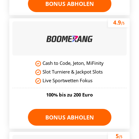
BONUS ABHOLEN
4.9
/5
Cash to Code, Jeton, MiFinity
Slot Turniere & Jackpot Slots
Live Sportwetten Fokus
100% bis zu 200 Euro
BONUS ABHOLEN
5
/5