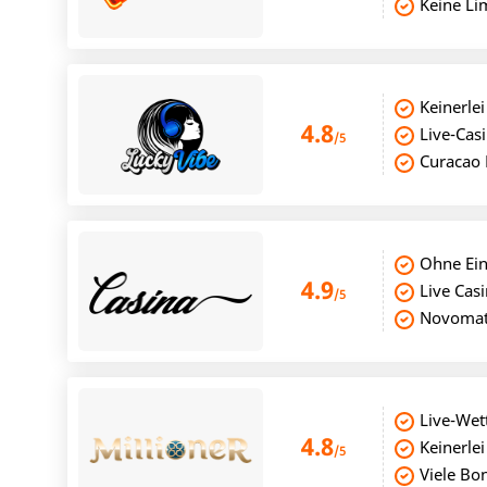
Keine Li
Keinerlei
4.8
Live-Cas
/5
Curacao 
Ohne Ein
4.9
Live Cas
/5
Novomat
Live-Wet
4.8
Keinerlei
/5
Viele Bo