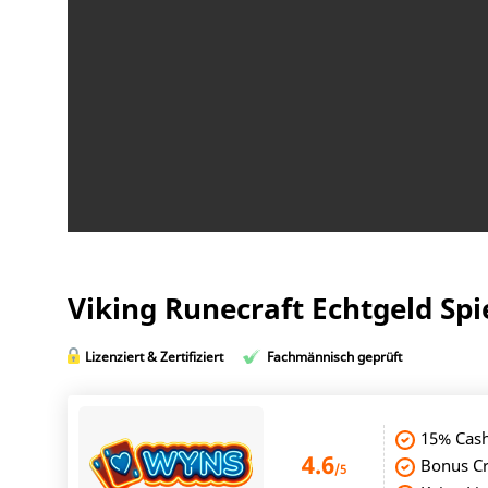
Viking Runecraft Echtgeld Spi
Lizenziert & Zertifiziert
Fachmännisch geprüft
15% Cas
4.6
Bonus C
/5