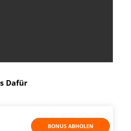
os Dafür
BONUS ABHOLEN