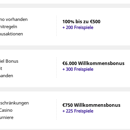
ino vorhanden
100% bis zu €500
mitregeln
+ 200 Freispiele
nusaktionen
iel Bonus
€6.000 Willkommensbonus
it
+ 300 Freispiele
handen
nschränkungen
€750 Willkommensbonus
 Casino
+ 225 Freispiele
urniere