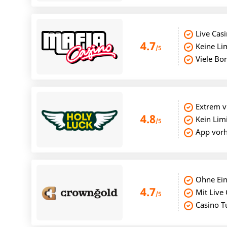
Live Cas
4.7
Keine Li
/5
Viele Bo
Extrem v
4.8
Kein Lim
/5
App vor
Ohne Ei
4.7
Mit Live
/5
Casino T