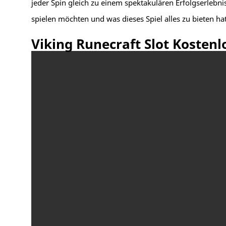
jeder Spin gleich zu einem spektakulären Erfolgserlebnis
spielen möchten und was dieses Spiel alles zu bieten hat
Viking Runecraft Slot Kostenl