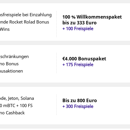
sfreispiele bei Einzahlung
100 % Willkommenspaket
nde Rocket Rolad Bonus
bis zu 333 Euro
+ 100 Freispiele
 Wins
nschränkungen
€4.000 Bonuspaket
ino Bonus
+ 175 Freispiele
nusaktionen
de, Jeton, Solana
Bis zu 800 Euro
00 mBTC + 100 FS
+ 300 Freispiele
ino Cashback