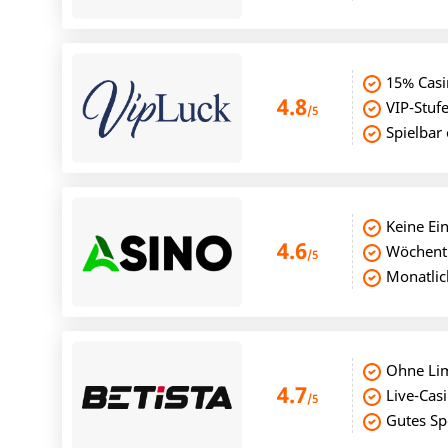
15% Cas
4.8
VIP-Stuf
/5
Spielbar
Keine Ei
4.6
Wöchentl
/5
Monatlic
Ohne Lim
4.7
Live-Cas
/5
Gutes Sp