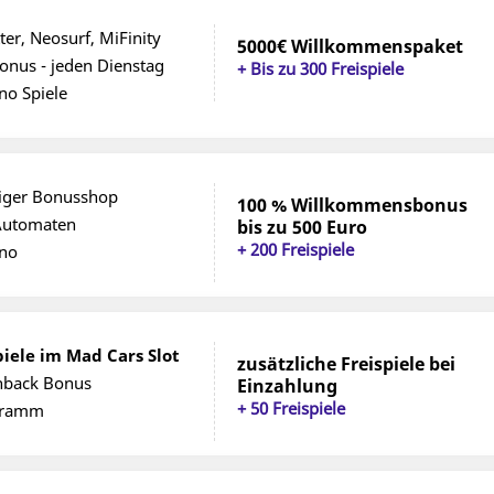
er, Neosurf, MiFinity
5000€ Willkommenspaket
onus - jeden Dienstag
+ Bis zu 300 Freispiele
no Spiele
tiger Bonusshop
100 % Willkommensbonus
Automaten
bis zu 500 Euro
+ 200 Freispiele
ino
piele im Mad Cars Slot
zusätzliche Freispiele bei
hback Bonus
Einzahlung
+ 50 Freispiele
gramm