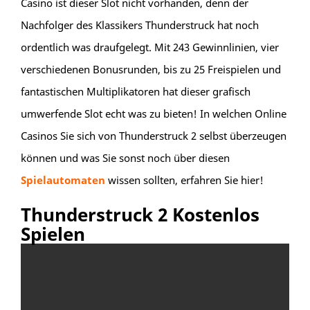
Casino ist dieser Slot nicht vorhanden, denn der
Nachfolger des Klassikers Thunderstruck hat noch
ordentlich was draufgelegt. Mit 243 Gewinnlinien, vier
verschiedenen Bonusrunden, bis zu 25 Freispielen und
fantastischen Multiplikatoren hat dieser grafisch
umwerfende Slot echt was zu bieten! In welchen Online
Casinos Sie sich von Thunderstruck 2 selbst überzeugen
können und was Sie sonst noch über diesen
Spielautomaten
wissen sollten, erfahren Sie hier!
Thunderstruck 2 Kostenlos
Spielen