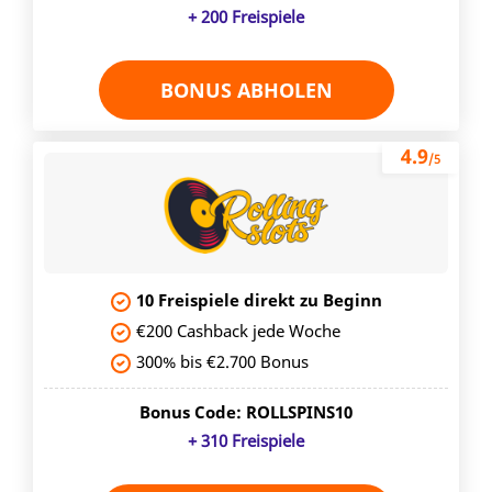
+ 200 Freispiele
BONUS ABHOLEN
4.9
/5
10 Freispiele direkt zu Beginn
€200 Cashback jede Woche
300% bis €2.700 Bonus
Bonus Code: ROLLSPINS10
+ 310 Freispiele