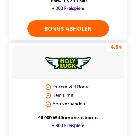
100% bis zu €500
+ 200 Freispiele
BONUS ABHOLEN
4.8
/5
Extrem viel Bonus
Kein Limit
App vorhanden
€6.000 Willkommensbonus
+ 300 Freispiele