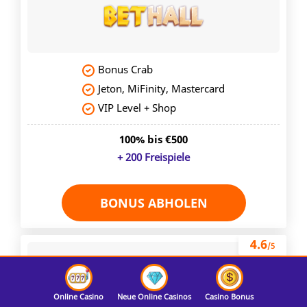
Bonus Crab
Jeton, MiFinity, Mastercard
VIP Level + Shop
100% bis €500
+ 200 Freispiele
BONUS ABHOLEN
4.6
/5
Online Casino
Neue Online Casinos
Casino Bonus