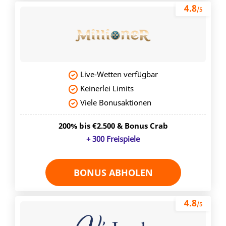
4.8
/5
Live-Wetten verfügbar
Keinerlei Limits
Viele Bonusaktionen
200% bis €2.500 & Bonus Crab
+ 300 Freispiele
BONUS ABHOLEN
4.8
/5