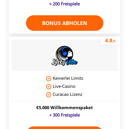
+ 200 Freispiele
BONUS ABHOLEN
4.8
/5
Keinerlei Limits
Live-Casino
Curacao Lizenz
€5.000 Willkommenspaket
+ 300 Freispiele