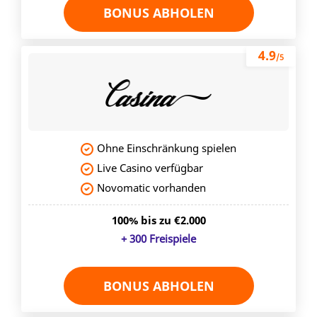
BONUS ABHOLEN
4.9
/5
Ohne Einschränkung spielen
Live Casino verfügbar
Novomatic vorhanden
100% bis zu €2.000
+ 300 Freispiele
BONUS ABHOLEN