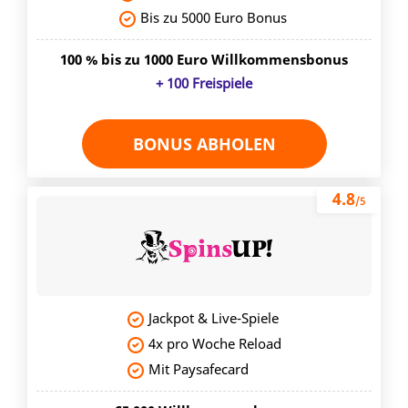
Bis zu 5000 Euro Bonus
100 % bis zu 1000 Euro Willkommensbonus
+ 100 Freispiele
BONUS ABHOLEN
4.8
/5
Jackpot & Live-Spiele
4x pro Woche Reload
Mit Paysafecard