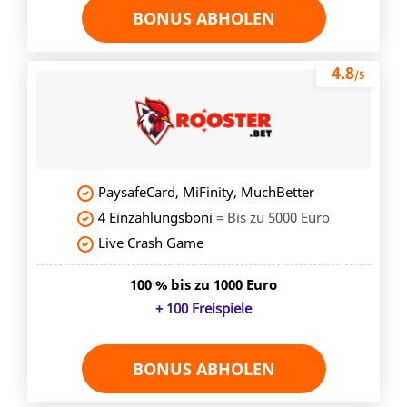
BONUS ABHOLEN
4.8
/5
PaysafeCard, MiFinity, MuchBetter
4 Einzahlungsboni
= Bis zu 5000 Euro
Live Crash Game
100 % bis zu 1000 Euro
+ 100 Freispiele
BONUS ABHOLEN