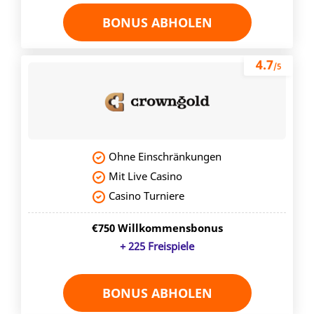
BONUS ABHOLEN
4.7
/5
Ohne Einschränkungen
Mit Live Casino
Casino Turniere
€750 Willkommensbonus
+ 225 Freispiele
BONUS ABHOLEN