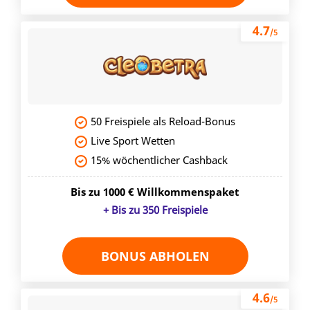
4.7
/5
50 Freispiele als Reload-Bonus
Live Sport Wetten
15% wöchentlicher Cashback
Bis zu 1000 € Willkommenspaket
+ Bis zu 350 Freispiele
BONUS ABHOLEN
4.6
/5