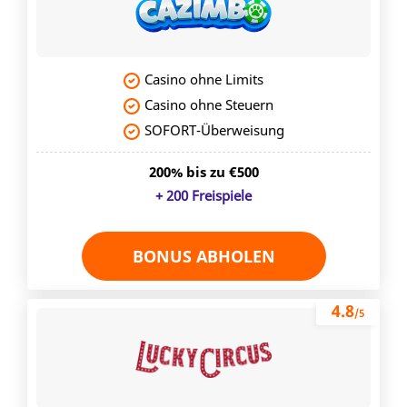
Casino ohne Limits
Casino ohne Steuern
SOFORT-Überweisung
200% bis zu €500
+ 200 Freispiele
BONUS ABHOLEN
4.8
/5