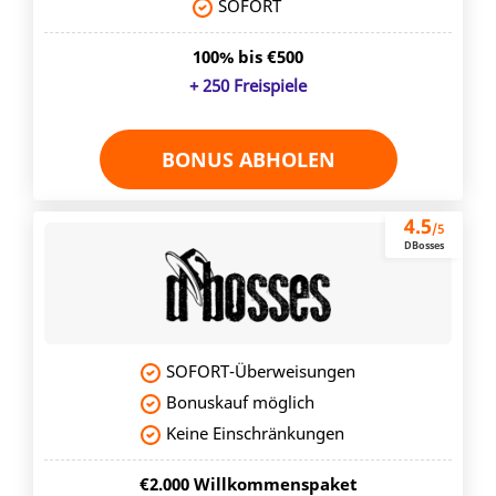
SOFORT
100% bis €500
+ 250 Freispiele
BONUS ABHOLEN
4.5
/5
DBosses
SOFORT-Überweisungen
Bonuskauf möglich
Keine Einschränkungen
€2.000 Willkommenspaket