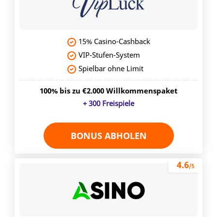
15% Casino-Cashback
VIP-Stufen-System
Spielbar ohne Limit
100% bis zu €2.000 Willkommenspaket
+ 300 Freispiele
BONUS ABHOLEN
4.6
/5