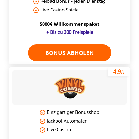
Reload Bonus - jeden Dienstag
Live Casino Spiele
5000€ Willkommenspaket
+ Bis zu 300 Freispiele
BONUS ABHOLEN
4.9
/5
Einzigartiger Bonusshop
Jackpot Automaten
Live Casino