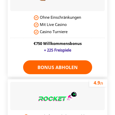
Ohne Einschränkungen
Mit Live Casino
Casino Turniere
€750 Willkommensbonus
+ 225 Freispiele
BONUS ABHOLEN
4.9
/5