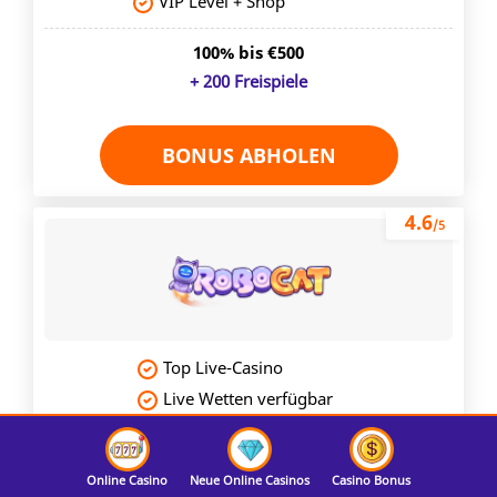
VIP Level + Shop
100% bis €500
+ 200 Freispiele
BONUS ABHOLEN
4.6
/5
Top Live-Casino
Live Wetten verfügbar
15%Cashback jede Woche
100% bis zu €500
Online Casino
Neue Online Casinos
Casino Bonus