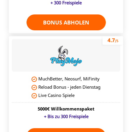
+ 300 Freispiele
BONUS ABHOLEN
4.7
/5
MuchBetter, Neosurf, MiFinity
Reload Bonus - jeden Dienstag
Live Casino Spiele
5000€ Willkommenspaket
+ Bis zu 300 Freispiele