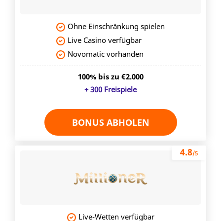
Ohne Einschränkung spielen
Live Casino verfügbar
Novomatic vorhanden
100% bis zu €2.000
+ 300 Freispiele
BONUS ABHOLEN
4.8
/5
Live-Wetten verfügbar