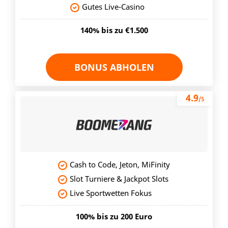
Gutes Live-Casino
140% bis zu €1.500
BONUS ABHOLEN
4.9
/5
Cash to Code, Jeton, MiFinity
Slot Turniere & Jackpot Slots
Live Sportwetten Fokus
100% bis zu 200 Euro