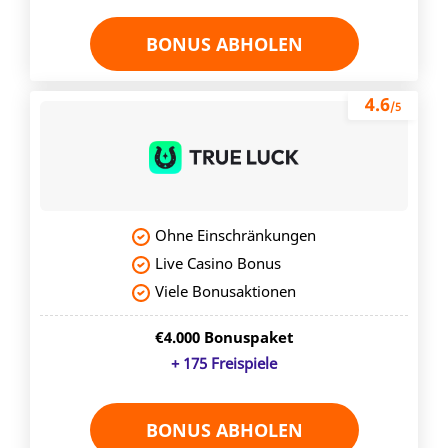
BONUS ABHOLEN
4.6
/5
Ohne Einschränkungen
Live Casino Bonus
Viele Bonusaktionen
€4.000 Bonuspaket
+ 175 Freispiele
BONUS ABHOLEN