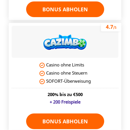
BONUS ABHOLEN
4.7
/5
Casino ohne Limits
Casino ohne Steuern
SOFORT-Überweisung
200% bis zu €500
+ 200 Freispiele
BONUS ABHOLEN