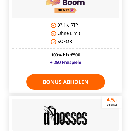
97,1% RTP
Ohne Limit
SOFORT
100% bis €500
+ 250 Freispiele
BONUS ABHOLEN
4.5
/5
DBosses