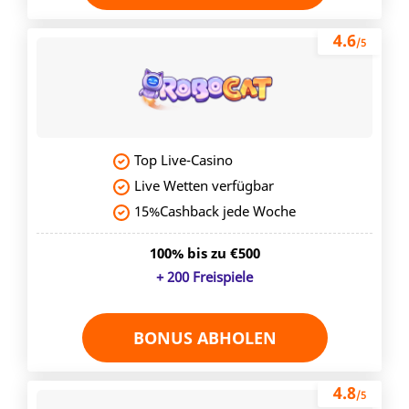
4.6
/5
Top Live-Casino
Live Wetten verfügbar
15%Cashback jede Woche
100% bis zu €500
+ 200 Freispiele
BONUS ABHOLEN
4.8
/5