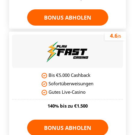
BONUS ABHOLEN
4.6
/5
Bis €5.000 Cashback
Sofortüberweisungen
Gutes Live-Casino
140% bis zu €1.500
BONUS ABHOLEN