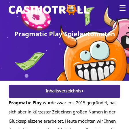
☰
Pragmatic Play Spielautomaten
Inhaltsverzeichnis+
Pragmatic Play Spielautomaten
Das Spieleportfolio von Pragmatic Play
Die 5 besten Pragmatic Play Slots
Wolf Gold
Great Rhino Megaways
Mustang Gold
Sweet Bonanza
The Dog House Megaways
Weitere Pragmatic Play Spiele
Spiele von Pragmatic Play im Demo Modus spielen
Mit Pragmatic Play Spielen um Echtgeld spielen
Das Gameplay von Pragmatic Play Slots
Pragmatic Play Slots mobil spielen
Wer verbirgt sich hinter Pragmatic Play?
Fazit
FAQ
Pragmatic Play
wurde zwar erst 2015 gegründet, hat
sich aber in kürzester Zeit einen großen Namen in der
Glücksspielszene erarbeitet. Heute möchten wir Ihnen