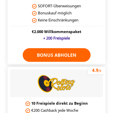
SOFORT-Überweisungen
Bonuskauf möglich
Keine Einschränkungen
€2.000 Willkommenspaket
+ 200 Freispiele
BONUS ABHOLEN
4.9
/5
10 Freispiele direkt zu Beginn
€200 Cashback jede Woche