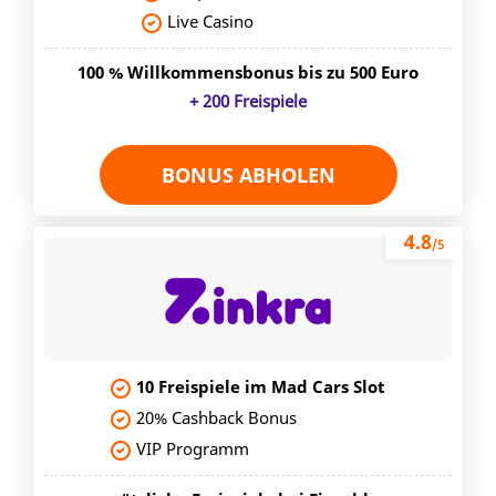
Live Casino
100 % Willkommensbonus bis zu 500 Euro
+ 200 Freispiele
BONUS ABHOLEN
4.8
/5
10 Freispiele im Mad Cars Slot
20% Cashback Bonus
VIP Programm