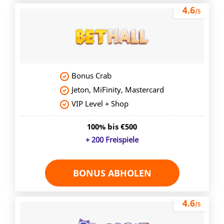
4.6
/5
Bonus Crab
Jeton, MiFinity, Mastercard
VIP Level + Shop
100% bis €500
+ 200 Freispiele
BONUS ABHOLEN
4.6
/5