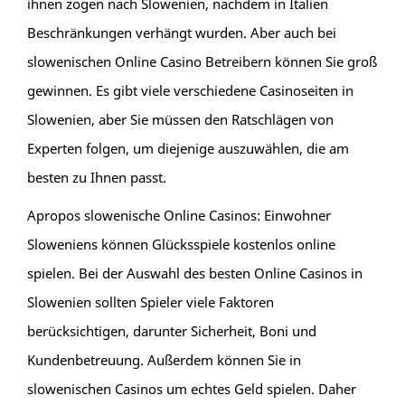
ihnen zogen nach Slowenien, nachdem in Italien
Beschränkungen verhängt wurden. Aber auch bei
slowenischen Online Casino Betreibern können Sie groß
gewinnen. Es gibt viele verschiedene Casinoseiten in
Slowenien, aber Sie müssen den Ratschlägen von
Experten folgen, um diejenige auszuwählen, die am
besten zu Ihnen passt.
Apropos slowenische Online Casinos: Einwohner
Sloweniens können Glücksspiele kostenlos online
spielen. Bei der Auswahl des besten Online Casinos in
Slowenien sollten Spieler viele Faktoren
berücksichtigen, darunter Sicherheit, Boni und
Kundenbetreuung. Außerdem können Sie in
slowenischen Casinos um echtes Geld spielen. Daher