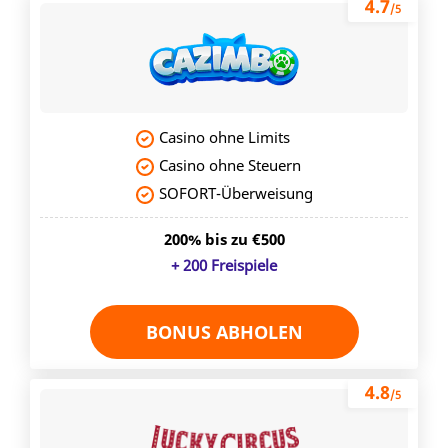
4.7
/5
Casino ohne Limits
Casino ohne Steuern
SOFORT-Überweisung
200% bis zu €500
+ 200 Freispiele
BONUS ABHOLEN
4.8
/5