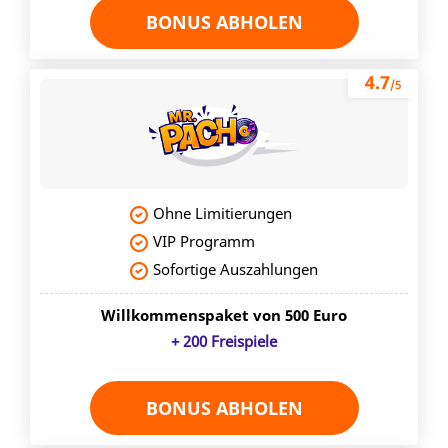
BONUS ABHOLEN
4.7
/5
Ohne Limitierungen
VIP Programm
Sofortige Auszahlungen
Willkommenspaket von 500 Euro
+ 200 Freispiele
BONUS ABHOLEN