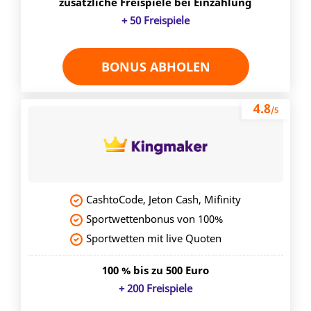
zusätzliche Freispiele bei Einzahlung
+ 50 Freispiele
BONUS ABHOLEN
4.8
/5
CashtoCode, Jeton Cash, Mifinity
Sportwettenbonus von 100%
Sportwetten mit live Quoten
100 % bis zu 500 Euro
+ 200 Freispiele