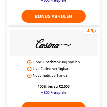
+ 300 Freispiele
BONUS ABHOLEN
4.9
/5
Ohne Einschränkung spielen
Live Casino verfügbar
Novomatic vorhanden
100% bis zu €2.000
+ 300 Freispiele