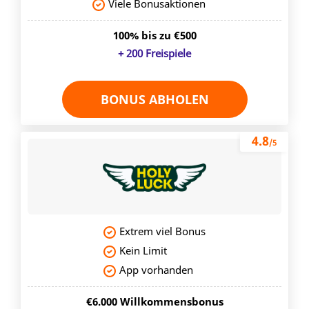
Viele Bonusaktionen
100% bis zu €500
+ 200 Freispiele
BONUS ABHOLEN
4.8
/5
Extrem viel Bonus
Kein Limit
App vorhanden
€6.000 Willkommensbonus