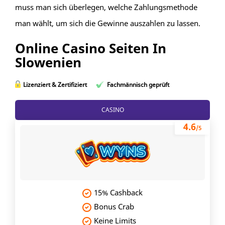
muss man sich überlegen, welche Zahlungsmethode
man wählt, um sich die Gewinne auszahlen zu lassen.
Online Casino Seiten In
Slowenien
Lizenziert & Zertifiziert
Fachmännisch geprüft
CASINO
4.6
/5
15% Cashback
Bonus Crab
Keine Limits