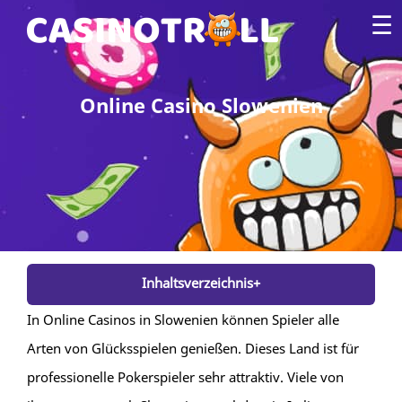
☰
Online Casino Slowenien
Inhaltsverzeichnis+
Online Casino Seiten in Slowenien
Die Qualität der Spielgrafik
Verfügbarkeit des Kundendienstes
Welche Boni erwarten mich?
Vor- und Nachteile der Casinos in Slowenien
Glücksspielgesetze in Slowenien
Sind Online Casinos in Slowenien legal?
Was sind die Glücksspielgesetze in Slowenien?
Glücksspielgeschichte in Slowenien
FAQ
In Online Casinos in Slowenien können Spieler alle
Arten von Glücksspielen genießen. Dieses Land ist für
professionelle Pokerspieler sehr attraktiv. Viele von