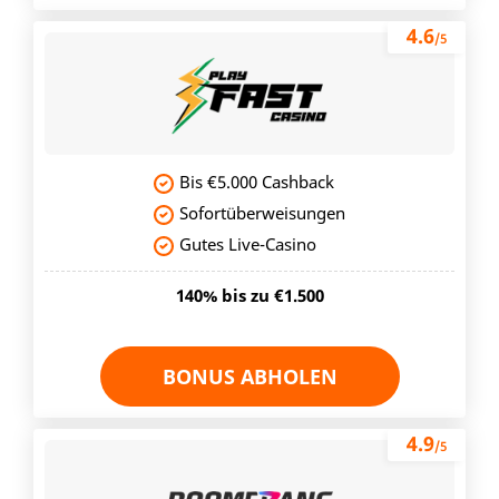
4.6
/5
Bis €5.000 Cashback
Sofortüberweisungen
Gutes Live-Casino
140% bis zu €1.500
BONUS ABHOLEN
4.9
/5