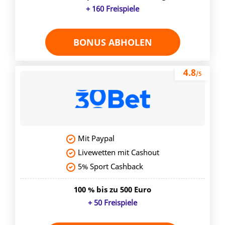
+ 160 Freispiele
BONUS ABHOLEN
4.8
/5
Mit Paypal
Livewetten mit Cashout
5% Sport Cashback
100 % bis zu 500 Euro
+ 50 Freispiele