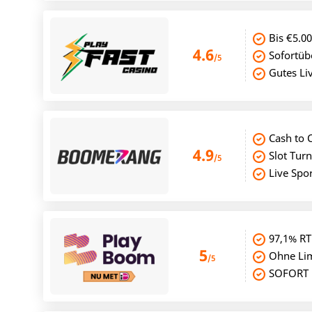
Bis €5.0
4.6
Sofortü
/5
Gutes Li
Cash to C
4.9
Slot Turn
/5
Live Spo
97,1% R
5
Ohne Lim
/5
SOFORT