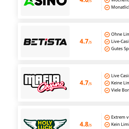
/5
Monatlic
Ohne Lim
4.7
Live-Cas
/5
Gutes Sp
Live Cas
4.7
Keine Li
/5
Viele Bo
Extrem v
4.8
Kein Lim
/5