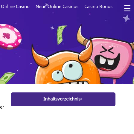
☰
Online Casino
Neue Online Casinos
Casino Bonus
Inhaltsverzeichnis+
her
No Deposit Bonus Casino
Bonusbedingungen, die Sie kennen müssen
Arten von Bonusangeboten ohne Einzahlung
FAQ