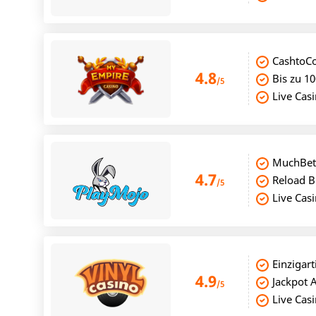
CashtoCo
4.8
Bis zu 1
/5
Live Cas
MuchBett
4.7
Reload B
/5
Live Casi
Einzigar
4.9
Jackpot 
/5
Live Cas