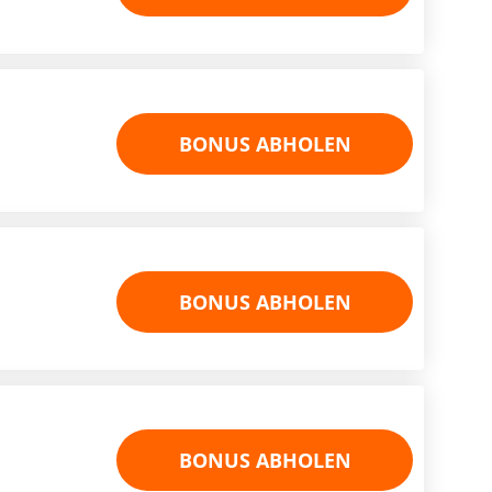
BONUS ABHOLEN
BONUS ABHOLEN
BONUS ABHOLEN