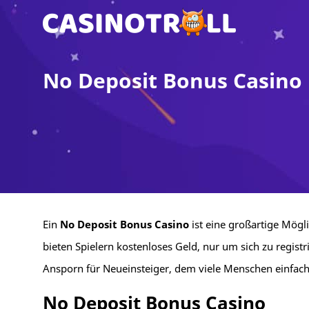
No Deposit Bonus Casino
Ein
No Deposit Bonus Casino
ist eine großartige Mögli
bieten Spielern kostenloses Geld, nur um sich zu registr
Ansporn für Neueinsteiger, dem viele Menschen einfach
No Deposit Bonus Casino