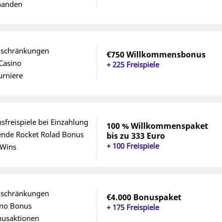
handen
nschränkungen
€750 Willkommensbonus
 Casino
+ 225 Freispiele
urniere
sfreispiele bei Einzahlung
100 % Willkommenspaket
nde Rocket Rolad Bonus
bis zu 333 Euro
+ 100 Freispiele
 Wins
nschränkungen
€4.000 Bonuspaket
ino Bonus
+ 175 Freispiele
nusaktionen