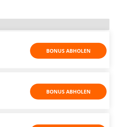
BONUS ABHOLEN
BONUS ABHOLEN