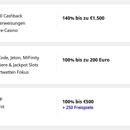
00 Cashback
140% bis zu €1.500
berweisungen
ve-Casino
ode, Jeton, MiFinity
100% bis zu 200 Euro
iere & Jackpot Slots
rtwetten Fokus
TP
100% bis €500
it
+ 250 Freispiele