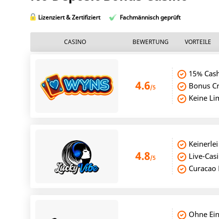
Lizenziert & Zertifiziert
Fachmännisch geprüft
CASINO
BEWERTUNG
VORTEILE
15% Cas
4.6
Bonus C
/5
Keine Li
Keinerlei
4.8
Live-Cas
/5
Curacao 
Ohne Ein