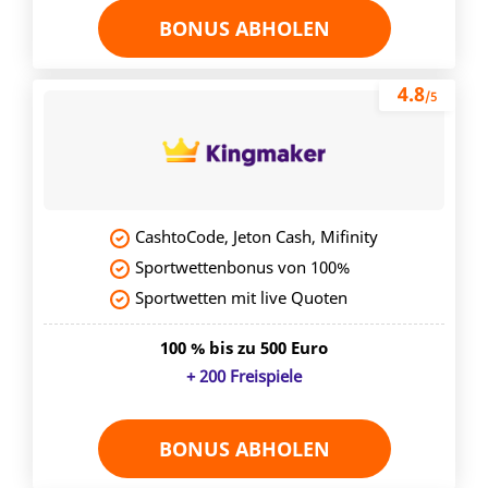
BONUS ABHOLEN
4.8
/5
CashtoCode, Jeton Cash, Mifinity
Sportwettenbonus von 100%
Sportwetten mit live Quoten
100 % bis zu 500 Euro
+ 200 Freispiele
BONUS ABHOLEN