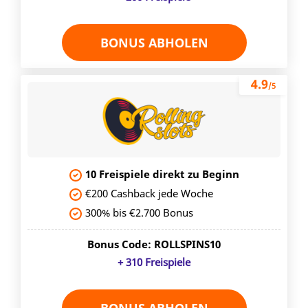
BONUS ABHOLEN
4.9
/5
10 Freispiele direkt zu Beginn
€200 Cashback jede Woche
300% bis €2.700 Bonus
Bonus Code: ROLLSPINS10
+ 310 Freispiele