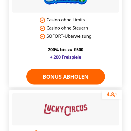
Casino ohne Limits
Casino ohne Steuern
SOFORT-Überweisung
200% bis zu €500
+ 200 Freispiele
BONUS ABHOLEN
4.8
/5