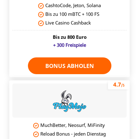
CashtoCode, Jeton, Solana
Bis zu 100 mBTC + 100 FS
Live Casino Cashback
Bis zu 800 Euro
+ 300 Freispiele
BONUS ABHOLEN
4.7
/5
MuchBetter, Neosurf, MiFinity
Reload Bonus - jeden Dienstag