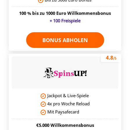
100 % bis zu 1000 Euro Willkommensbonus
+ 100 Freispiele
BONUS ABHOLEN
4.8
/5
Jackpot & Live-Spiele
4x pro Woche Reload
Mit Paysafecard
€5.000 Willkommensbonus