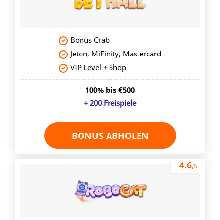
Bonus Crab
Jeton, MiFinity, Mastercard
VIP Level + Shop
100% bis €500
+ 200 Freispiele
BONUS ABHOLEN
4.6
/5