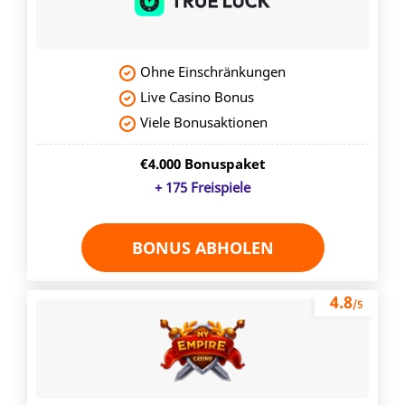
Ohne Einschränkungen
Live Casino Bonus
Viele Bonusaktionen
€4.000 Bonuspaket
+ 175 Freispiele
BONUS ABHOLEN
4.8
/5