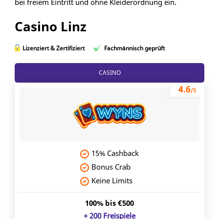
bei freiem Eintritt und ohne Kleiderordnung ein.
Casino Linz
Lizenziert & Zertifiziert
Fachmännisch geprüft
CASINO
4.6
/5
15% Cashback
Bonus Crab
Keine Limits
100% bis €500
+ 200 Freispiele