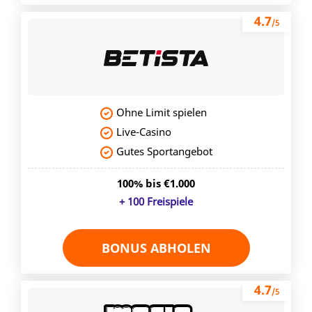
4.7
/5
Ohne Limit spielen
Live-Casino
Gutes Sportangebot
100% bis €1.000
+ 100 Freispiele
BONUS ABHOLEN
4.7
/5