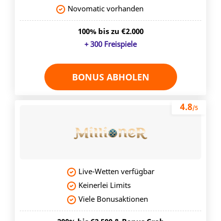
Novomatic vorhanden
100% bis zu €2.000
+ 300 Freispiele
BONUS ABHOLEN
4.8
/5
Live-Wetten verfügbar
Keinerlei Limits
Viele Bonusaktionen