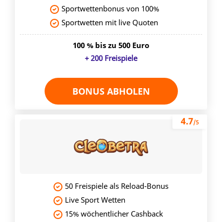
Sportwettenbonus von 100%
Sportwetten mit live Quoten
100 % bis zu 500 Euro
+ 200 Freispiele
BONUS ABHOLEN
4.7
/5
50 Freispiele als Reload-Bonus
Live Sport Wetten
15% wöchentlicher Cashback