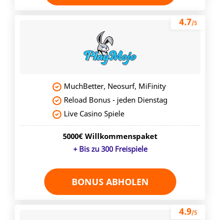
4.7
/5
MuchBetter, Neosurf, MiFinity
Reload Bonus - jeden Dienstag
Live Casino Spiele
5000€ Willkommenspaket
+ Bis zu 300 Freispiele
BONUS ABHOLEN
4.9
/5