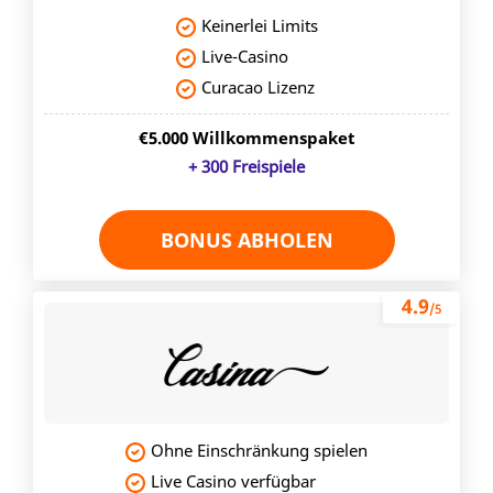
Keinerlei Limits
Live-Casino
Curacao Lizenz
€5.000 Willkommenspaket
+ 300 Freispiele
BONUS ABHOLEN
4.9
/5
Ohne Einschränkung spielen
Live Casino verfügbar