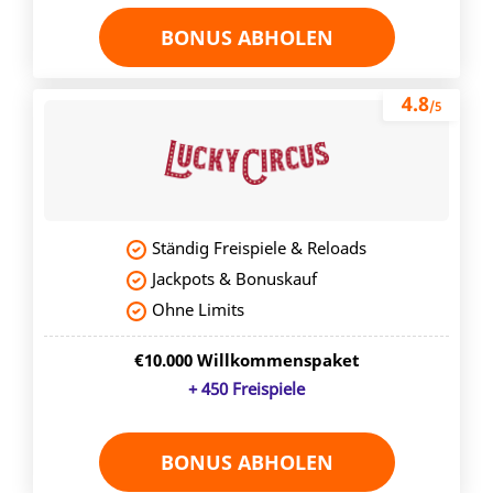
BONUS ABHOLEN
4.8
/5
Ständig Freispiele & Reloads
Jackpots & Bonuskauf
Ohne Limits
€10.000 Willkommenspaket
+ 450 Freispiele
BONUS ABHOLEN