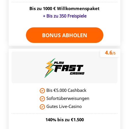
Bis zu 1000 € Willkommenspaket
+ Bis zu 350 Freispiele
BONUS ABHOLEN
4.6
/5
Bis €5.000 Cashback
Sofortüberweisungen
Gutes Live-Casino
140% bis zu €1.500