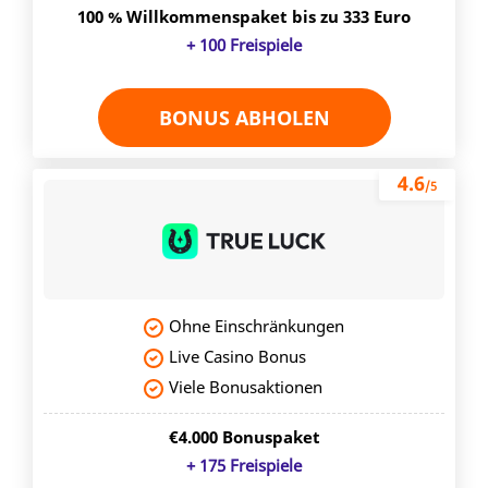
100 % Willkommenspaket bis zu 333 Euro
+ 100 Freispiele
BONUS ABHOLEN
4.6
/5
Ohne Einschränkungen
Live Casino Bonus
Viele Bonusaktionen
€4.000 Bonuspaket
+ 175 Freispiele