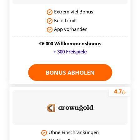
Extrem viel Bonus
Kein Limit
App vorhanden
€6.000 Willkommensbonus
+ 300 Freispiele
BONUS ABHOLEN
4.7
/5
Ohne Einschränkungen