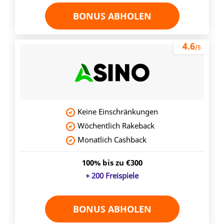
BONUS ABHOLEN
4.6
/5
Keine Einschränkungen
Wöchentlich Rakeback
Monatlich Cashback
100% bis zu €300
+ 200 Freispiele
BONUS ABHOLEN