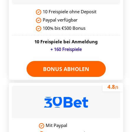
10 Freispiele ohne Deposit
Paypal verfügbar
100% bis €500 Bonus
10 Freispiele bei Anmeldung
+ 160 Freispiele
BONUS ABHOLEN
4.8
/5
Mit Paypal