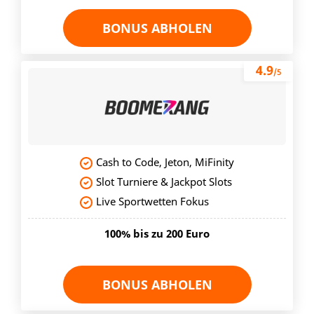
BONUS ABHOLEN
4.9
/5
Cash to Code, Jeton, MiFinity
Slot Turniere & Jackpot Slots
Live Sportwetten Fokus
100% bis zu 200 Euro
BONUS ABHOLEN