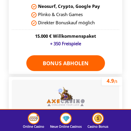
Neosurf, Crypto, Google Pay
Plinko & Crash Games
Direkter Bonuskauf möglich
15.000 € Willkommenspaket
+ 350 Freispiele
BONUS ABHOLEN
4.9
/5
Jackpot Spiele
Online Casino
Neue Online Casinos
Casino Bonus
Tägliche Geschenke