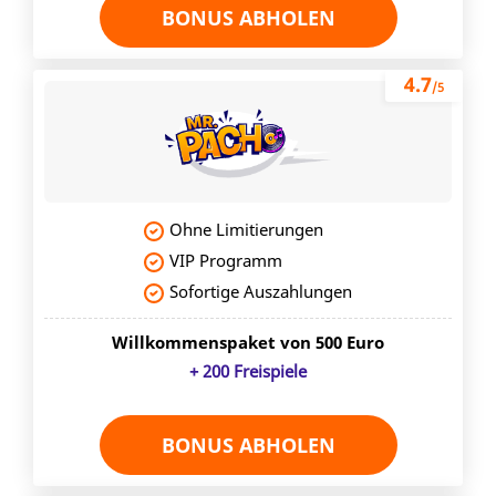
BONUS ABHOLEN
4.7
/5
Ohne Limitierungen
VIP Programm
Sofortige Auszahlungen
Willkommenspaket von 500 Euro
+ 200 Freispiele
BONUS ABHOLEN