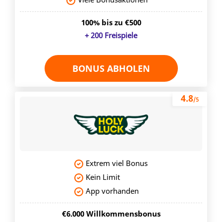
100% bis zu €500
+ 200 Freispiele
BONUS ABHOLEN
4.8
/5
Extrem viel Bonus
Kein Limit
App vorhanden
€6.000 Willkommensbonus