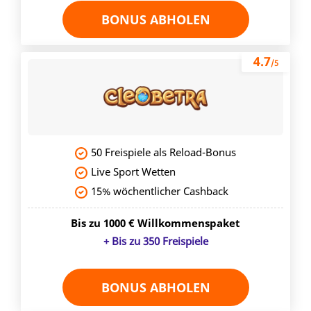
BONUS ABHOLEN
4.7
/5
50 Freispiele als Reload-Bonus
Live Sport Wetten
15% wöchentlicher Cashback
Bis zu 1000 € Willkommenspaket
+ Bis zu 350 Freispiele
BONUS ABHOLEN