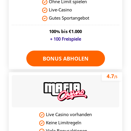
Ohne Limit spielen
Live-Casino
Gutes Sportangebot
100% bis €1.000
+ 100 Freispiele
BONUS ABHOLEN
4.7
/5
Live Casino vorhanden
Keine Limitregeln
Viele Bonusaktionen