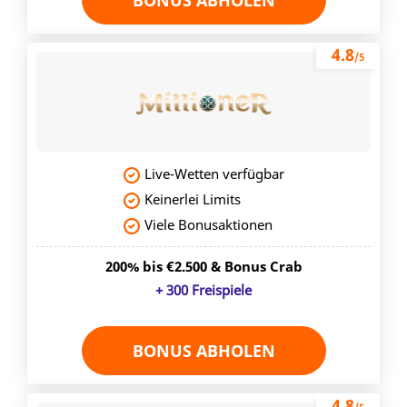
BONUS ABHOLEN
4.8
/5
Live-Wetten verfügbar
Keinerlei Limits
Viele Bonusaktionen
200% bis €2.500 & Bonus Crab
+ 300 Freispiele
BONUS ABHOLEN
4.8