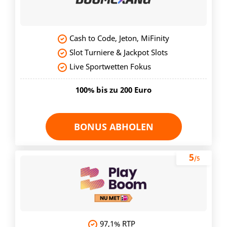
Cash to Code, Jeton, MiFinity
Slot Turniere & Jackpot Slots
Live Sportwetten Fokus
100% bis zu 200 Euro
BONUS ABHOLEN
5
/5
97,1% RTP