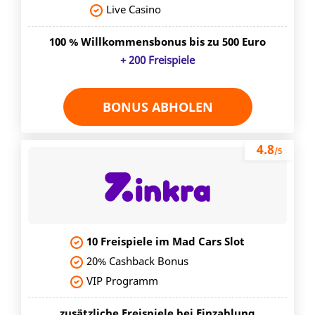
Live Casino
100 % Willkommensbonus bis zu 500 Euro
+ 200 Freispiele
BONUS ABHOLEN
4.8
/5
10 Freispiele im Mad Cars Slot
20% Cashback Bonus
VIP Programm
zusätzliche Freispiele bei Einzahlung