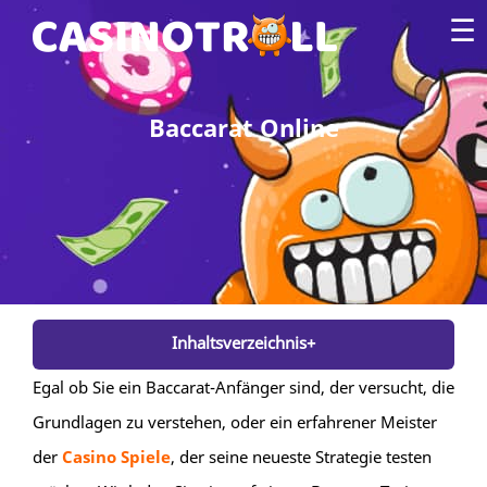
☰
Baccarat Online
Inhaltsverzeichnis+
Baccarat online
Baccarat
Baccarat Spiel Design und Grafik
Baccarat Gameplay
Wie bewerten wir Online Casinos für Baccarat?
Spielqualität und SoftwarenEntwickler
Mobile App
Baccarat Online-Wetttipps
Vermeiden Sie die Unentschieden Wette
Egal ob Sie ein Baccarat-Anfänger sind, der versucht, die
Grundlagen zu verstehen, oder ein erfahrener Meister
der
Casino Spiele
, der seine neueste Strategie testen