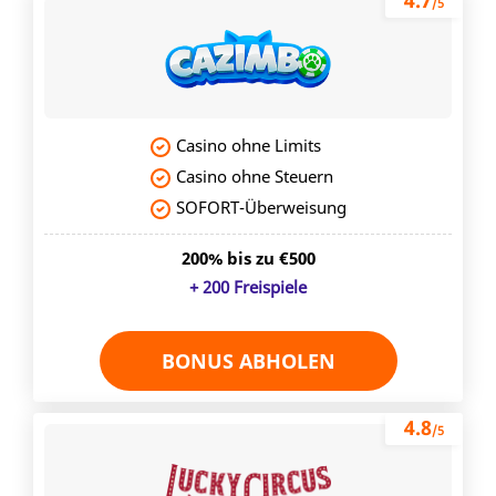
4.7
/5
Casino ohne Limits
Casino ohne Steuern
SOFORT-Überweisung
200% bis zu €500
+ 200 Freispiele
BONUS ABHOLEN
4.8
/5