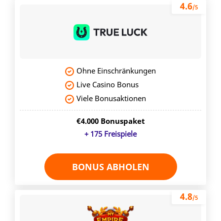
4.6
/5
Ohne Einschränkungen
Live Casino Bonus
Viele Bonusaktionen
€4.000 Bonuspaket
+ 175 Freispiele
BONUS ABHOLEN
4.8
/5