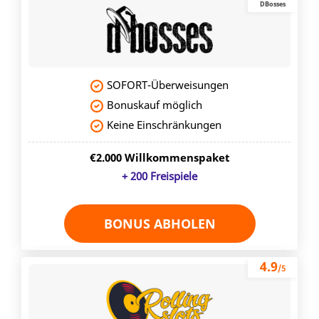
DBosses
SOFORT-Überweisungen
Bonuskauf möglich
Keine Einschränkungen
€2.000 Willkommenspaket
+ 200 Freispiele
BONUS ABHOLEN
4.9
/5