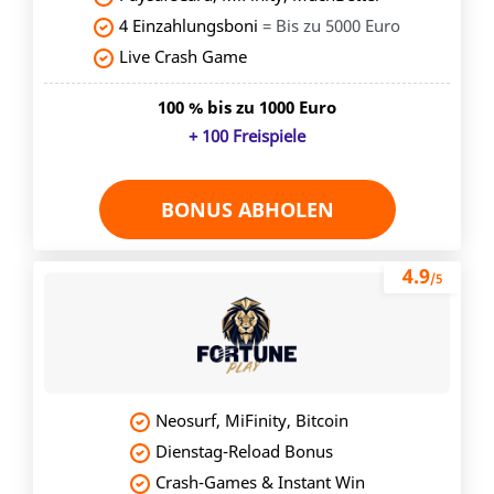
4 Einzahlungsboni
= Bis zu 5000 Euro
Live Crash Game
100 % bis zu 1000 Euro
+ 100 Freispiele
BONUS ABHOLEN
4.9
/5
Neosurf, MiFinity, Bitcoin
Dienstag-Reload Bonus
Crash-Games & Instant Win