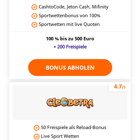
CashtoCode, Jeton Cash, Mifinity
Sportwettenbonus von 100%
Sportwetten mit live Quoten
100 % bis zu 500 Euro
+ 200 Freispiele
BONUS ABHOLEN
4.7
/5
50 Freispiele als Reload-Bonus
Live Sport Wetten