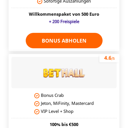
Sofortige Auszahlungen
Willkommenspaket von 500 Euro
+ 200 Freispiele
BONUS ABHOLEN
4.6
/5
Bonus Crab
Jeton, MiFinity, Mastercard
VIP Level + Shop
100% bis €500