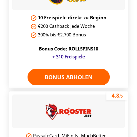
10 Freispiele direkt zu Beginn
€200 Cashback jede Woche
300% bis €2.700 Bonus
Bonus Code: ROLLSPINS10
+ 310 Freispiele
BONUS ABHOLEN
4.8
/5
PaysafeCard, MiFinity, MuchBetter