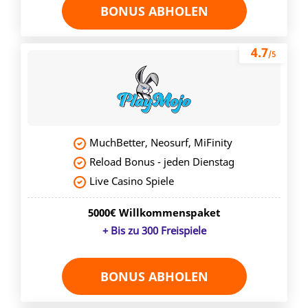
BONUS ABHOLEN
4.7
/5
MuchBetter, Neosurf, MiFinity
Reload Bonus - jeden Dienstag
Live Casino Spiele
5000€ Willkommenspaket
+ Bis zu 300 Freispiele
BONUS ABHOLEN