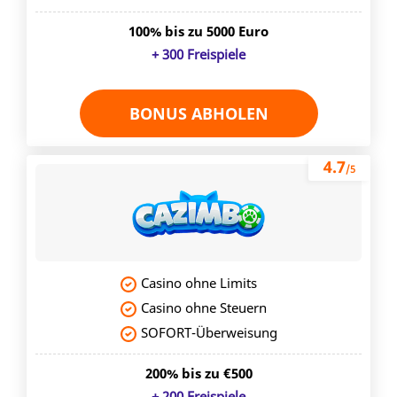
100% bis zu 5000 Euro
+ 300 Freispiele
BONUS ABHOLEN
4.7
/5
Casino ohne Limits
Casino ohne Steuern
SOFORT-Überweisung
200% bis zu €500
+ 200 Freispiele