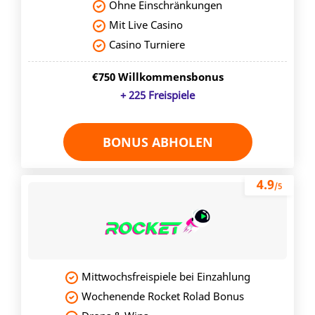
Ohne Einschränkungen
Mit Live Casino
Casino Turniere
€750 Willkommensbonus
+ 225 Freispiele
BONUS ABHOLEN
4.9
/5
Mittwochsfreispiele bei Einzahlung
Wochenende Rocket Rolad Bonus