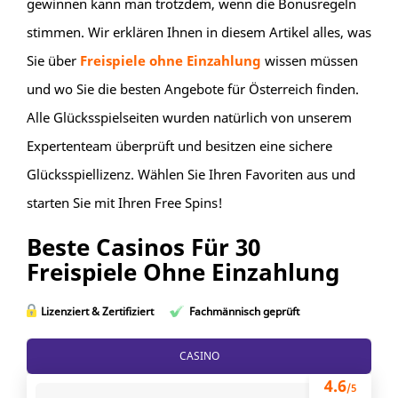
gewinnen kann man trotzdem, wenn die Bonusregeln
stimmen. Wir erklären Ihnen in diesem Artikel alles, was
Sie über
Freispiele ohne Einzahlung
wissen müssen
und wo Sie die besten Angebote für Österreich finden.
Alle Glücksspielseiten wurden natürlich von unserem
Expertenteam überprüft und besitzen eine sichere
Glücksspiellizenz. Wählen Sie Ihren Favoriten aus und
starten Sie mit Ihren Free Spins!
Beste Casinos Für 30
Freispiele Ohne Einzahlung
Lizenziert & Zertifiziert
Fachmännisch geprüft
CASINO
4.6
/5