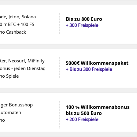
de, Jeton, Solana
Bis zu 800 Euro
00 mBTC + 100 FS
+ 300 Freispiele
ino Cashback
er, Neosurf, MiFinity
5000€ Willkommenspaket
onus - jeden Dienstag
+ Bis zu 300 Freispiele
no Spiele
tiger Bonusshop
100 % Willkommensbonus
Automaten
bis zu 500 Euro
+ 200 Freispiele
ino