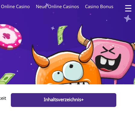
☰
Online Casino
Neue Online Casinos
Casino Bonus
eit
Inhaltsverzeichnis+
150 Freispiele ohne Einzahlung
Wie nutzt man 150 Freispiele im Online-Casino ohne Einzahlung?
So erhalten Sie 150 Freispiele ohne Einzahlung