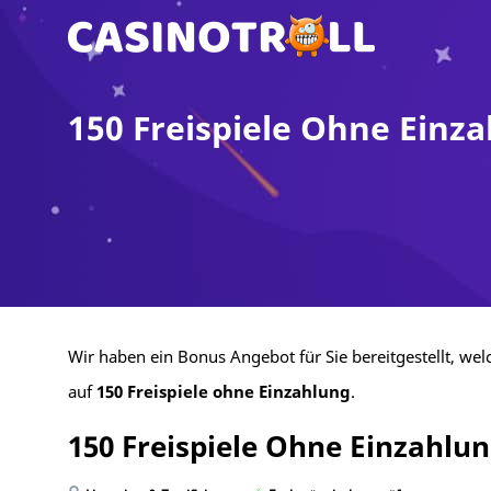
150 Freispiele Ohne Einz
Wir haben ein Bonus Angebot für Sie bereitgestellt, wel
auf
150 Freispiele ohne Einzahlung
.
150 Freispiele Ohne Einzahlu