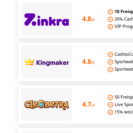
10 Freis
4.8
20% Cas
/5
VIP Pro
CashtoCo
4.8
Sportwe
/5
Sportwet
50 Freis
4.7
Live Spo
/5
15% wöch