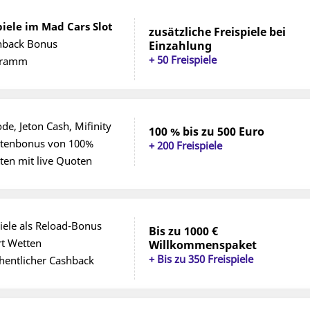
piele im Mad Cars Slot
zusätzliche Freispiele bei
hback Bonus
Einzahlung
+ 50 Freispiele
gramm
de, Jeton Cash, Mifinity
100 % bis zu 500 Euro
ttenbonus von 100%
+ 200 Freispiele
ten mit live Quoten
piele als Reload-Bonus
Bis zu 1000 €
rt Wetten
Willkommenspaket
+ Bis zu 350 Freispiele
entlicher Cashback