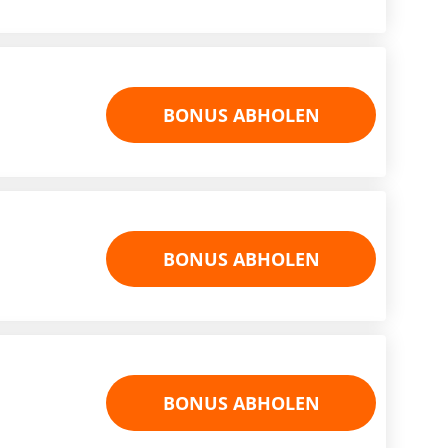
BONUS ABHOLEN
BONUS ABHOLEN
BONUS ABHOLEN