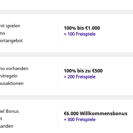
it spielen
100% bis €1.000
ino
+ 100 Freispiele
ortangebot
ino vorhanden
100% bis zu €500
mitregeln
+ 200 Freispiele
nusaktionen
iel Bonus
€6.000 Willkommensbonus
it
+ 300 Freispiele
handen