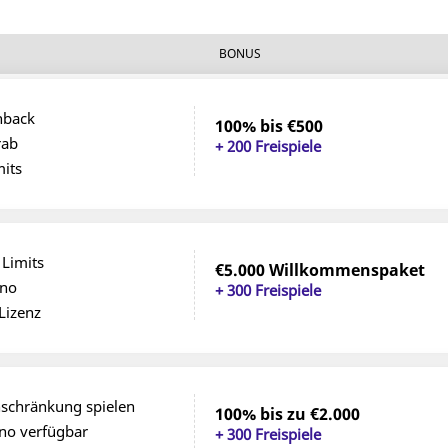
BONUS
hback
100% bis €500
rab
+ 200 Freispiele
mits
 Limits
€5.000 Willkommenspaket
ino
+ 300 Freispiele
Lizenz
schränkung spielen
100% bis zu €2.000
ino verfügbar
+ 300 Freispiele