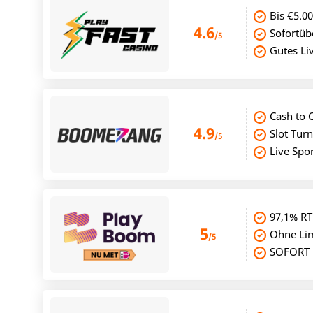
Bis €5.0
4.6
Sofortü
/5
Gutes Li
Cash to C
4.9
Slot Turn
/5
Live Spo
97,1% R
5
Ohne Lim
/5
SOFORT