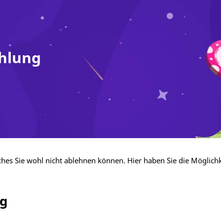
ahlung
ches Sie wohl nicht ablehnen können. Hier haben Sie die Möglichk
ng