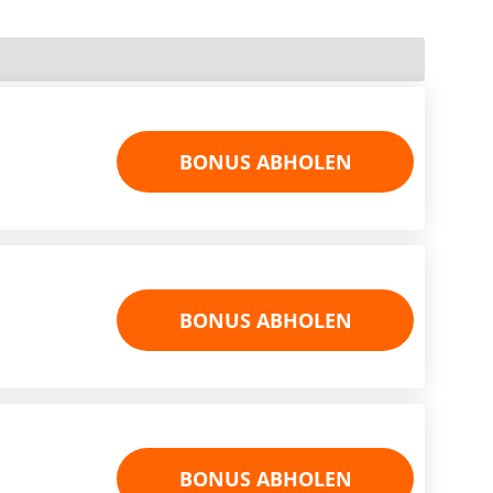
BONUS ABHOLEN
BONUS ABHOLEN
BONUS ABHOLEN