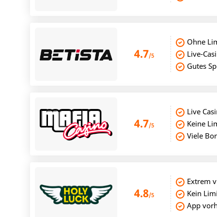
Ohne Lim
4.7
Live-Cas
/5
Gutes Sp
Live Cas
4.7
Keine Li
/5
Viele Bo
Extrem v
4.8
Kein Lim
/5
App vor